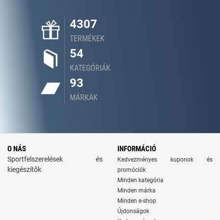
4307
TERMÉKEK
54
KATEGÓRIÁK
93
MÁRKÁK
O NÁS
INFORMÁCIÓ
Sportfelszerelések és
Kedvezményes kuponok és
kiegészítők
promóciók
Minden kategória
Minden márka
Minden e-shop
Újdonságok