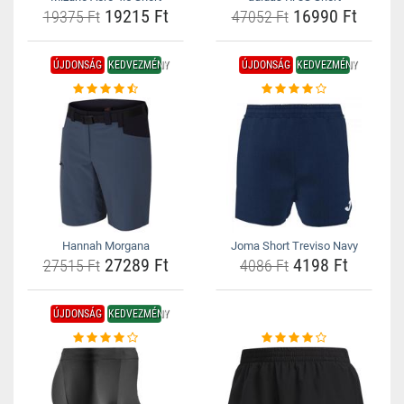
19215 Ft
16990 Ft
19375 Ft
47052 Ft
ÚJDONSÁG
KEDVEZMÉNY
ÚJDONSÁG
KEDVEZMÉNY
Hannah Morgana
Joma Short Treviso Navy
27289 Ft
4198 Ft
27515 Ft
4086 Ft
ÚJDONSÁG
KEDVEZMÉNY