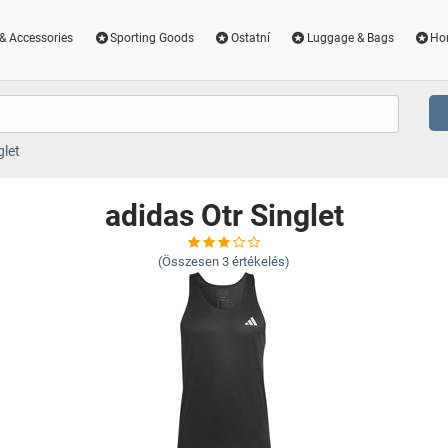
& Accessories
Sporting Goods
Ostatní
Luggage & Bags
Ho
glet
adidas Otr Singlet
(Összesen
3
értékelés)