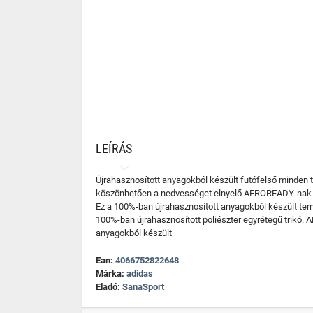
LEÍRÁS
Újrahasznosított anyagokból készült futófelső minden t
köszönhetően a nedvességet elnyelő AEROREADY-nak és 
Ez a 100%-ban újrahasznosított anyagokból készült te
100%-ban újrahasznosított poliészter egyrétegű trikó.
anyagokból készült
Ean:
4066752822648
Márka:
adidas
Eladó:
SanaSport