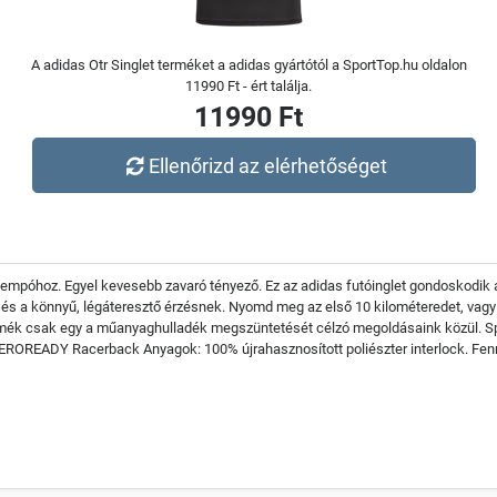
A adidas Otr Singlet terméket a adidas gyártótól a SportTop.hu oldalon
11990 Ft - ért találja.
11990 Ft
Ellenőrizd az elérhetőséget
empóhoz. Egyel kevesebb zavaró tényező. Ez az adidas futóinglet gondoskodik arr
a könnyű, légáteresztő érzésnek. Nyomd meg az első 10 kilométeredet, vagy t
rmék csak egy a műanyaghulladék megszüntetését célzó megoldásaink közül. Sp
 AEROREADY Racerback Anyagok: 100% újrahasznosított poliészter interlock. Fen