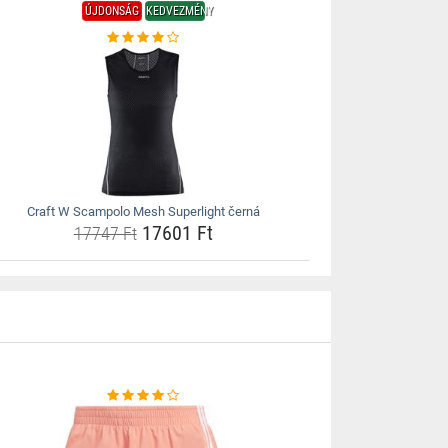
ÚJDONSÁG
KEDVEZMÉNY
Craft W Scampolo Mesh Superlight černá
17601 Ft
17747 Ft