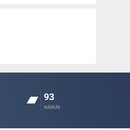
93
MÁRKÁK