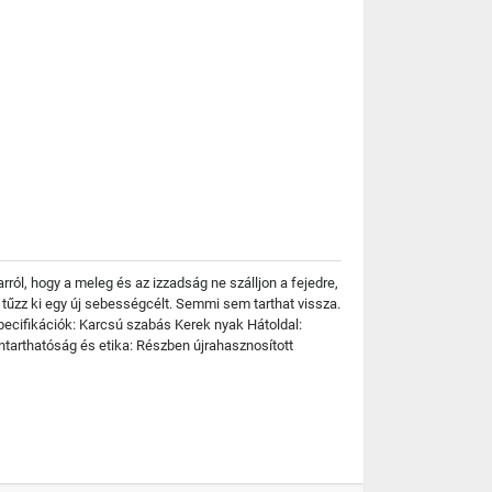
ól, hogy a meleg és az izzadság ne szálljon a fejedre,
űzz ki egy új sebességcélt. Semmi sem tarthat vissza.
ecifikációk: Karcsú szabás Kerek nyak Hátoldal:
ntarthatóság és etika: Részben újrahasznosított