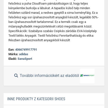
felsőrész a puha Cloudfoam párnázottságon ül, hogy teljes
kényelembe burkolja a lábukat. A tapadós külső talp minden
felületen szilárd marad, a nedves gyeptől a sima keményfáig. Ez a
felsőrész egy sor újrahasznosított anyagból készült, legalább 50%-
ban újrahasznosított tartalommal. Ez a termék csak egy a
műanyaghulladék megszüntetését célzó megoldásaink közül.
Specifikációk: Szabályos szabás Csipkés záródás EVA középtalp
Textil bélés Anyagok: Textil felsőrész Fenntarthatóság és etika:
Részben újrahasznosított anyagokból készült
Ean:
4066749917791
Márka:
adidas
Eladó:
SanaSport
További információkért az eladótól
INNE PRODUKTY Z KATEGORII SHOES