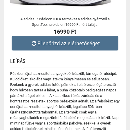
A adidas Runfalcon 3.0 K terméket a adidas gyártótól a
SportTop.hu oldalon 16990 Ft - ért találja.
16990 Ft
Ellenőrizd az elérhetőséget
LEÍRÁS
Részben újrahasznosított anyagokból készült, támogató futócipő.
Küldd őket iskolába vagy játékra kényelmesen és stílusosan.
Ezeknek a gyerek adidas futócipőknek a felsőrésze légáteresztő,
hogy hűvösen tartsa a lábat, a puha középtalp pedig egész napos
párnázottságot biztosít. A klasszikus fűzős záródás és a
kontrasztos részletek sportos befejezést adnak. Ez a felsőrész egy
sor újrahasznosított anyagból készült, legalább 50%-ban
újrahasznosított tartalommal. Ez a termék csak egy a
műanyaghulladék megszüntetését célzó megoldásaink közül. Nap
mint nap fűzve vagy a sporttáskába pakolva, ezekkel a gyerek
adidas futócipőkkel mindig előre léphetnek. A légáteresztő