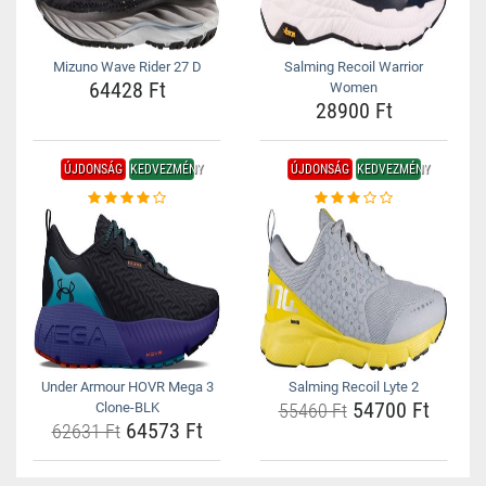
Mizuno Wave Rider 27 D
Salming Recoil Warrior
64428 Ft
Women
28900 Ft
ÚJDONSÁG
KEDVEZMÉNY
ÚJDONSÁG
KEDVEZMÉNY
Under Armour HOVR Mega 3
Salming Recoil Lyte 2
54700 Ft
Clone-BLK
55460 Ft
64573 Ft
62631 Ft