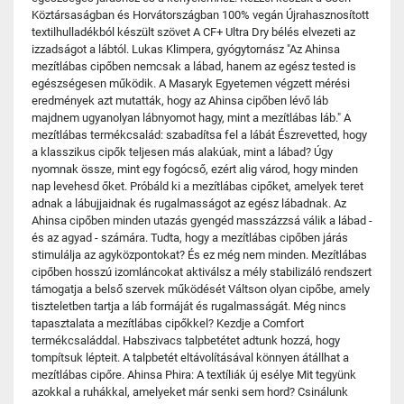
Köztársaságban és Horvátországban 100% vegán Újrahasznosított
textilhulladékból készült szövet A CF+ Ultra Dry bélés elvezeti az
izzadságot a lábtól. Lukas Klimpera, gyógytornász "Az Ahinsa
mezítlábas cipőben nemcsak a lábad, hanem az egész tested is
egészségesen működik. A Masaryk Egyetemen végzett mérési
eredmények azt mutatták, hogy az Ahinsa cipőben lévő láb
majdnem ugyanolyan lábnyomot hagy, mint a mezítlábas láb." A
mezítlábas termékcsalád: szabadítsa fel a lábát Észrevetted, hogy
a klasszikus cipők teljesen más alakúak, mint a lábad? Úgy
nyomnak össze, mint egy fogócső, ezért alig várod, hogy minden
nap levehesd őket. Próbáld ki a mezítlábas cipőket, amelyek teret
adnak a lábujjaidnak és rugalmasságot az egész lábadnak. Az
Ahinsa cipőben minden utazás gyengéd masszázzsá válik a lábad -
és az agyad - számára. Tudta, hogy a mezítlábas cipőben járás
stimulálja az agyközpontokat? És ez még nem minden. Mezítlábas
cipőben hosszú izomláncokat aktiválsz a mély stabilizáló rendszert
támogatja a belső szervek működését Váltson olyan cipőbe, amely
tiszteletben tartja a láb formáját és rugalmasságát. Még nincs
tapasztalata a mezítlábas cipőkkel? Kezdje a Comfort
termékcsaláddal. Habszivacs talpbetétet adtunk hozzá, hogy
tompítsuk lépteit. A talpbetét eltávolításával könnyen átállhat a
mezítlábas cipőre. Ahinsa Phira: A textíliák új esélye Mit tegyünk
azokkal a ruhákkal, amelyeket már senki sem hord? Csinálunk