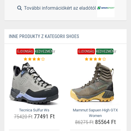
További információkért az eladótól
INNE PRODUKTY Z KATEGORII SHOES
ÚJDONSÁG
KEDVEZMÉNY
ÚJDONSÁG
KEDVEZMÉNY
Tecnica Sulfur Ws
Mammut Sapuen High GTX
77491 Ft
75420 Ft
Women
85564 Ft
86275 Ft