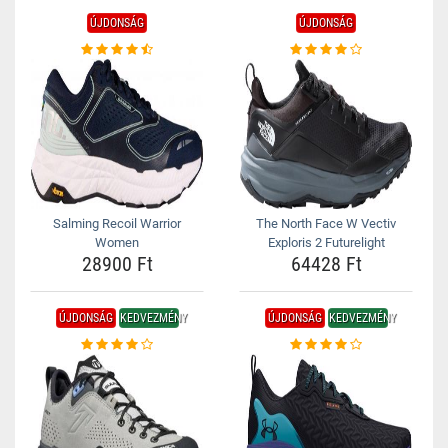
ÚJDONSÁG
ÚJDONSÁG
Salming Recoil Warrior
The North Face W Vectiv
Women
Exploris 2 Futurelight
28900 Ft
64428 Ft
ÚJDONSÁG
KEDVEZMÉNY
ÚJDONSÁG
KEDVEZMÉNY