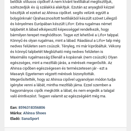
belőlük stílusos cipőket! A nem kívánt textíliákat megtisztítjuk,
szétszedjük és új szálakká alakítjuk. Ezután az anyagból kézzel
készítjük el ezeket az Ahinsa cipőket. segíts velünk együtt a
bolygónknak! Újrahasznosított textíliákból készült szövet Lélegző
és kényelmes Európában készült Lifo+: Extra rugalmas német
talpbetét A lábad elképesztő képességgel rendelkezik, hogy
bármilyen terepet meghódítson. Tegye ezt lehetővé a Lifo+ talppal.
Könnyű és olyan rugalmas, mint a lábad. Ráadásul a Lifo+ talp még
nedves felületen sem csúszik. Tényleg, mi már kipróbáltuk. Vékony
és könnyű talpbetét Megbízható még nedves felületen is
Maximális rugalmasság Ellenáll a kopásnak (nem csúszik) Olyan
egészséges, mint a mezítláb járás, a mérések megerősítik. Az
Ahinsa cipőben egészségesen és természetesen jár - ezt a
Masaryk Egyetemen végzett mérések bizonyították.
Megerősítették, hogy az Ahinsa cipővel ugyanolyan módon tudja
igénybe venni a lábát, mintha mezítláb járna. Ezzel szemben a
hagyományos cipők megkötik a lábat, és nem engedik a talajjal
való érintkezést. Tegyen valamit az egészségéért még ma.
Ean:
8596318356806
Márka:
Ahinsa Shoes
Eladó:
SanaSport