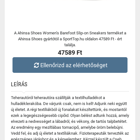
A Ahinsa Shoes Women’s Barefoot Slip-on Sneakers terméket a
Ahinsa Shoes gyártótól a SportTop.hu oldalon 47589 Ft - ért
találja.
47589 Ft
Ellenőrizd az elérhetőséget
LEÍRÁS
Teherautóról teherautóra szállítják a textilhulladékot a
hulladéklerakóba. De várjunk csak, nem is kell! Adjunk neki együtt
új életet. A régi textíliákból új fonalakat készítettünk, és mostantól
ezek a legegészségesebb cipőid. Olyan bélést adtunk hozzá, amely
elvezeti a nedvességet a lábadról, és vékony, de tartós talpbetétet.
Az eredmény egy mezítlábas tornacipő, amelybe öröm belebújni.
Vedd fel, és adj új életet a textíliáknak. Fizioterapeuták tervezték az
egészséges járáshoz és a kényelemhez. Kézzel készült a Cseh