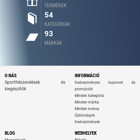
TERMÉKEK
54
KATEGÓRIÁK
93
MÁRKÁK
O NÁS
INFORMÁCIÓ
Sportfelszerelések és
Kedvezményes kuponok és
kiegészítők
promóciók
Minden kategória
Minden márka
Minden e-shop
Újdonságok
Kedvezmények
BLOG
WEBHELYEK