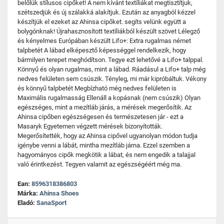
belőlük stílusos cipőket! A nem kívánt textíliákat megtisztítjuk,
szétszedjük és új szálakká alakítjuk. Ezután az anyagból kézzel
készítjük el ezeket az Ahinsa cipőket. segíts velünk együtt a
bolygónknak! Újrahasznosított textíliákból készült szövet Lélegző
és kényelmes Európában készült Lifo+: Extra rugalmas német
talpbetét A lábad elképesztő képességgel rendelkezik, hogy
bármilyen terepet meghódítson. Tegye ezt lehetővé a Lifo+ talppal.
Könnyű és olyan rugalmas, mint a lábad. Ráadásul a Lifo+ talp még
nedves felületen sem csúszik. Tényleg, mi már kipróbáltuk. Vékony
és könnyű talpbetét Megbízható még nedves felületen is
Maximális rugalmasság Ellenáll a kopásnak (nem csúszik) Olyan
egészséges, mint a mezítláb járás, a mérések megerősítik. Az
Ahinsa cipőben egészségesen és természetesen jár - ezt a
Masaryk Egyetemen végzett mérések bizonyították.
Megerősítették, hogy az Ahinsa cipővel ugyanolyan módon tudja
igénybe venni a lábát, mintha mezítláb járna. Ezzel szemben a
hagyományos cipők megkötik a lábat, és nem engedik a talajjal
való érintkezést. Tegyen valamit az egészségéért még ma.
Ean:
8596318386803
Márka:
Ahinsa Shoes
Eladó:
SanaSport