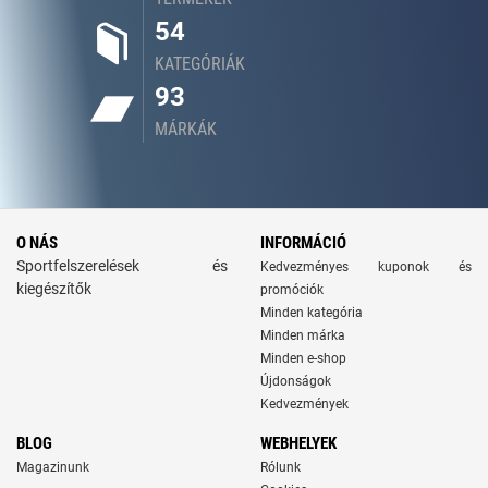
54
KATEGÓRIÁK
93
MÁRKÁK
O NÁS
INFORMÁCIÓ
Sportfelszerelések és
Kedvezményes kuponok és
kiegészítők
promóciók
Minden kategória
Minden márka
Minden e-shop
Újdonságok
Kedvezmények
BLOG
WEBHELYEK
Magazinunk
Rólunk