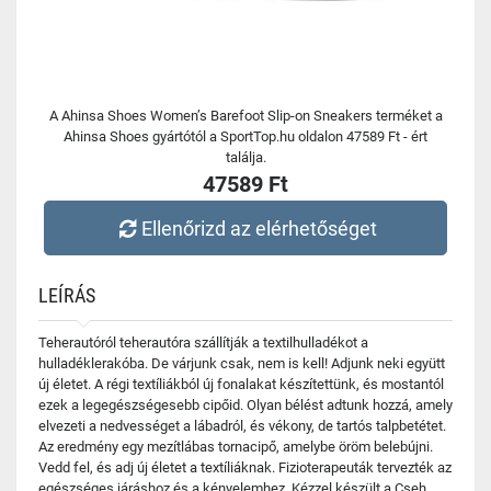
A Ahinsa Shoes Women’s Barefoot Slip-on Sneakers terméket a
Ahinsa Shoes gyártótól a SportTop.hu oldalon 47589 Ft - ért
találja.
47589 Ft
Ellenőrizd az elérhetőséget
LEÍRÁS
Teherautóról teherautóra szállítják a textilhulladékot a
hulladéklerakóba. De várjunk csak, nem is kell! Adjunk neki együtt
új életet. A régi textíliákból új fonalakat készítettünk, és mostantól
ezek a legegészségesebb cipőid. Olyan bélést adtunk hozzá, amely
elvezeti a nedvességet a lábadról, és vékony, de tartós talpbetétet.
Az eredmény egy mezítlábas tornacipő, amelybe öröm belebújni.
Vedd fel, és adj új életet a textíliáknak. Fizioterapeuták tervezték az
egészséges járáshoz és a kényelemhez. Kézzel készült a Cseh