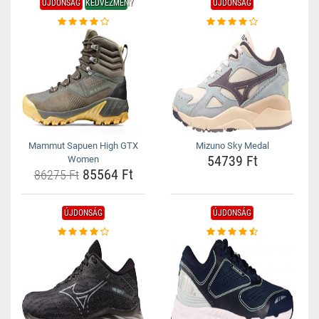
ÚJDONSÁG
KEDVEZMÉNY
ÚJDONSÁG
Mammut Sapuen High GTX
Mizuno Sky Medal
54739 Ft
Women
85564 Ft
86275 Ft
ÚJDONSÁG
ÚJDONSÁG