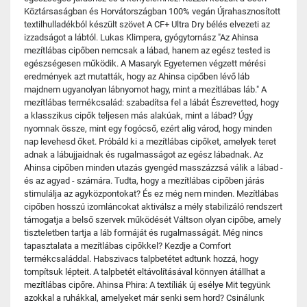
Köztársaságban és Horvátországban 100% vegán Újrahasznosított
textilhulladékból készült szövet A CF+ Ultra Dry bélés elvezeti az
izzadságot a lábtól. Lukas Klimpera, gyógytornász "Az Ahinsa
mezítlábas cipőben nemcsak a lábad, hanem az egész tested is
egészségesen működik. A Masaryk Egyetemen végzett mérési
eredmények azt mutatták, hogy az Ahinsa cipőben lévő láb
majdnem ugyanolyan lábnyomot hagy, mint a mezítlábas láb." A
mezítlábas termékcsalád: szabadítsa fel a lábát Észrevetted, hogy
a klasszikus cipők teljesen más alakúak, mint a lábad? Úgy
nyomnak össze, mint egy fogócső, ezért alig várod, hogy minden
nap levehesd őket. Próbáld ki a mezítlábas cipőket, amelyek teret
adnak a lábujjaidnak és rugalmasságot az egész lábadnak. Az
Ahinsa cipőben minden utazás gyengéd masszázzsá válik a lábad -
és az agyad - számára. Tudta, hogy a mezítlábas cipőben járás
stimulálja az agyközpontokat? És ez még nem minden. Mezítlábas
cipőben hosszú izomláncokat aktiválsz a mély stabilizáló rendszert
támogatja a belső szervek működését Váltson olyan cipőbe, amely
tiszteletben tartja a láb formáját és rugalmasságát. Még nincs
tapasztalata a mezítlábas cipőkkel? Kezdje a Comfort
termékcsaláddal. Habszivacs talpbetétet adtunk hozzá, hogy
tompítsuk lépteit. A talpbetét eltávolításával könnyen átállhat a
mezítlábas cipőre. Ahinsa Phira: A textíliák új esélye Mit tegyünk
azokkal a ruhákkal, amelyeket már senki sem hord? Csinálunk