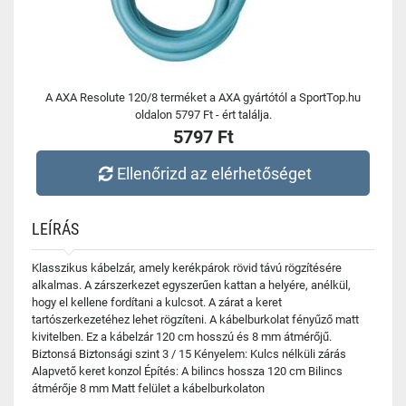
A AXA Resolute 120/8 terméket a AXA gyártótól a SportTop.hu
oldalon 5797 Ft - ért találja.
5797 Ft
Ellenőrizd az elérhetőséget
LEÍRÁS
Klasszikus kábelzár, amely kerékpárok rövid távú rögzítésére
alkalmas. A zárszerkezet egyszerűen kattan a helyére, anélkül,
hogy el kellene fordítani a kulcsot. A zárat a keret
tartószerkezetéhez lehet rögzíteni. A kábelburkolat fényűző matt
kivitelben. Ez a kábelzár 120 cm hosszú és 8 mm átmérőjű.
Biztonsá Biztonsági szint 3 / 15 Kényelem: Kulcs nélküli zárás
Alapvető keret konzol Építés: A bilincs hossza 120 cm Bilincs
átmérője 8 mm Matt felület a kábelburkolaton