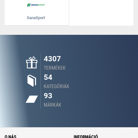
SanaSport
4307
TERMÉKEK
54
KATEGÓRIÁK
93
MÁRKÁK
O NÁS
INFORMÁCIÓ