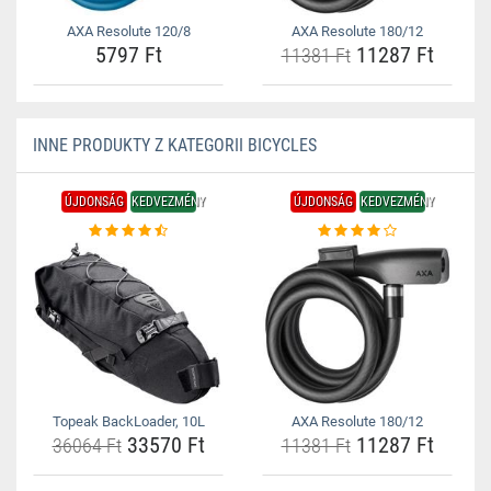
AXA Resolute 120/8
AXA Resolute 180/12
5797 Ft
11287 Ft
11381 Ft
INNE PRODUKTY Z KATEGORII BICYCLES
ÚJDONSÁG
KEDVEZMÉNY
ÚJDONSÁG
KEDVEZMÉNY
Topeak BackLoader, 10L
AXA Resolute 180/12
33570 Ft
11287 Ft
36064 Ft
11381 Ft