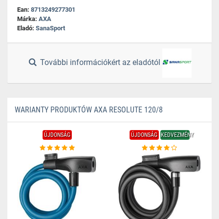
Ean:
8713249277301
Márka:
AXA
Eladó:
SanaSport
További információkért az eladótól
WARIANTY PRODUKTÓW AXA RESOLUTE 120/8
ÚJDONSÁG
ÚJDONSÁG
KEDVEZMÉNY