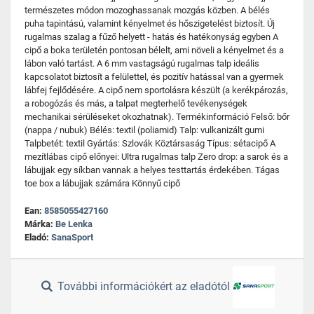
természetes módon mozoghassanak mozgás közben. A bélés
puha tapintású, valamint kényelmet és hőszigetelést biztosít. Új
rugalmas szalag a fűző helyett - hatás és hatékonyság egyben A
cipő a boka területén pontosan bélelt, ami növeli a kényelmet és a
lábon való tartást. A 6 mm vastagságú rugalmas talp ideális
kapcsolatot biztosít a felülettel, és pozitív hatással van a gyermek
lábfej fejlődésére. A cipő nem sportolásra készült (a kerékpározás,
a robogózás és más, a talpat megterhelő tevékenységek
mechanikai sérüléseket okozhatnak). Termékinformáció Felső: bőr
(nappa / nubuk) Bélés: textil (poliamid) Talp: vulkanizált gumi
Talpbetét: textil Gyártás: Szlovák Köztársaság Típus: sétacipő A
mezítlábas cipő előnyei: Ultra rugalmas talp Zero drop: a sarok és a
lábujjak egy síkban vannak a helyes testtartás érdekében. Tágas
toe box a lábujjak számára Könnyű cipő
Ean:
8585055427160
Márka:
Be Lenka
Eladó:
SanaSport
További információkért az eladótól