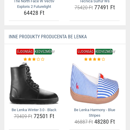
The North Face W Vectiv
Tecnica Sulfur Ws
77491 Ft
Exploris 2 Futurelight
75420 Ft
64428 Ft
INNE PRODUKTY PRODUCENTA BE LENKA
ÚJDONSÁG
KEDVEZMÉNY
ÚJDONSÁG
KEDVEZMÉNY
Be Lenka Winter 3.0 - Black
Be Lenka Harmony - Blue
72501 Ft
70409 Ft
Stripes
48280 Ft
46887 Ft