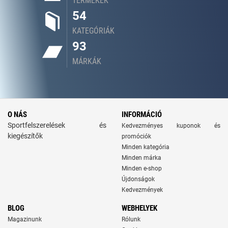
TERMÉKEK
54
KATEGÓRIÁK
93
MÁRKÁK
O NÁS
INFORMÁCIÓ
Sportfelszerelések és
Kedvezményes kuponok és
kiegészítők
promóciók
Minden kategória
Minden márka
Minden e-shop
Újdonságok
Kedvezmények
BLOG
WEBHELYEK
Magazinunk
Rólunk