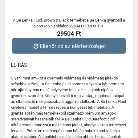
A Be Lenka Fluid, Brown & Black terméket a Be Lenka gyártótól a
SportTop.hu oldalon 29504 Ft - ért találja.
29504 Ft
Ellenőrizd az elérhetőséget
LEÍRÁS
Olyan, mint amikor a gyermeki vidámság és vidámság játékos
színekbe öltözik - a Be Lenka Fluid pontosan ilyen. A két prémium
bőrfajta egymás mellé helyezése teszi ezt a legjobb cipőt a
gyerekek számára. Könnyű, bevált 6 mm vastag, rugalmas talppal
és elképesztő mozgásszabadsággal rendelkezik. A Be Lenka Fluid
kivételes modell a természet és a környezet tekintetében. A
gyártás során más termékekből származó prémium anyagok
maradványait használták fel. A Be Lenka Fluid Barefoot cipő
tökéletesen utánozza a mezítlábas járást, ahogyan azt a természet
tervezte. Prémium minőségű nappa bőr és nubuk kombinációja
akár öt színben A lábujjdoboz elég széles ahhoz, hogy a lábujjak