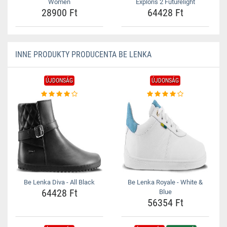
Women
Exploris 2 Futurelight
28900 Ft
64428 Ft
INNE PRODUKTY PRODUCENTA BE LENKA
ÚJDONSÁG
ÚJDONSÁG
Be Lenka Diva - All Black
Be Lenka Royale - White &
64428 Ft
Blue
56354 Ft