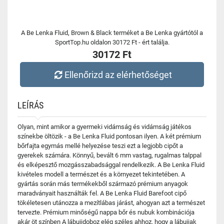
A Be Lenka Fluid, Brown & Black terméket a Be Lenka gyártótól a
SportTop.hu oldalon 30172 Ft - ért találja.
30172 Ft
Ellenőrizd az elérhetőséget
LEÍRÁS
Olyan, mint amikor a gyermeki vidámság és vidámság játékos
színekbe öltözik - a Be Lenka Fluid pontosan ilyen. A két prémium
bőrfajta egymás mellé helyezése teszi ezt a legjobb cipőt a
gyerekek számára. Könnyű, bevált 6 mm vastag, rugalmas talppal
és elképesztő mozgásszabadsággal rendelkezik. A Be Lenka Fluid
kivételes modell a természet és a környezet tekintetében. A
gyártás során más termékekből származó prémium anyagok
maradványait használták fel. A Be Lenka Fluid Barefoot cipő
tökéletesen utánozza a mezítlábas járást, ahogyan azt a természet
tervezte. Prémium minőségű nappa bőr és nubuk kombinációja
akár öt színben A lábujjdoboz elég széles ahhoz, hogy a lábujjak