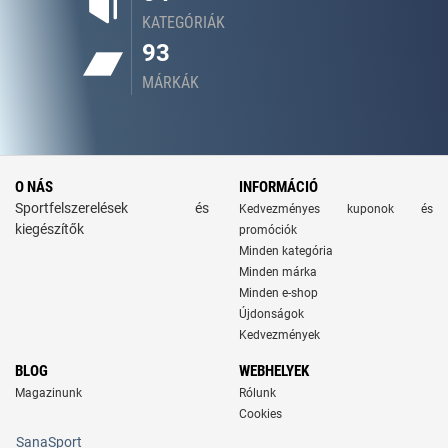
KATEGÓRIÁK
93
MÁRKÁK
O NÁS
INFORMÁCIÓ
Sportfelszerelések és
Kedvezményes kuponok és
kiegészítők
promóciók
Minden kategória
Minden márka
Minden e-shop
Újdonságok
Kedvezmények
BLOG
WEBHELYEK
Magazinunk
Rólunk
Cookies
SanaSport