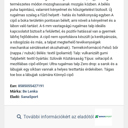
természetes módon mozoghassanak mozgás közben. A bélés
puha tapintású, valamint kényelmet és hőszigetelést biztosít. Új
rugalmas szalag a fűző helyett - hatás és hatékonyság egyben A
cipő a boka területén pontosan bélelt, ami növeli a kényelmet és a
lábon való tartást. A 6 mm vastagságú rugalmas talp ideális
kapcsolatot biztosít a felülettel, és pozitív hatással van a gyermek
lábfej fejlődésére. A cipő nem sportolásra készült (a kerékpározás,
a robogózás és más, a talpat megterhelő tevékenységek
mechanikai sérüléseket okozhatnak). Termékinformáció Felső: bőr
(nappa / nubuk) Bélés: textil (poliamid) Talp: vulkanizált gumi
Talpbetét: textil Gyártás: Szlovák Köztársaság Típus: sétacipő A
mezítlábas cipő előnyei: Ultra rugalmas talp Zero drop: a sarok és a
lábujjak egy síkban vannak a helyes testtartás érdekében. Tágas
toe box a lábujjak számára Könnyű cipő
Ean:
8585055427191
Márka:
Be Lenka
Eladó:
SanaSport
További információkért az eladótól