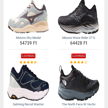
Mizuno Sky Medal
Mizuno Wave Rider 27 D
54739 Ft
64428 Ft
ÚJDONSÁG
ÚJDONSÁG
Salming Recoil Warrior
The North Face W Vectiv