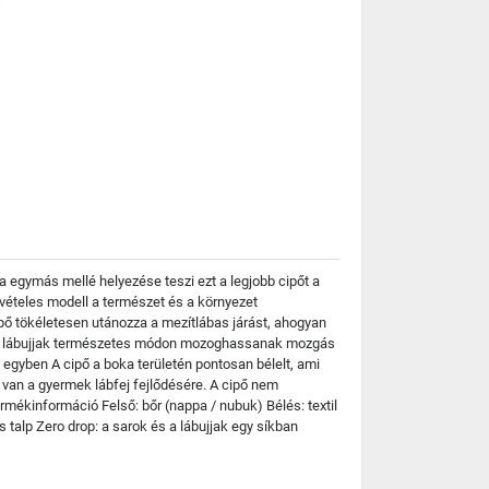
a egymás mellé helyezése teszi ezt a legjobb cipőt a
vételes modell a természet és a környezet
ő tökéletesen utánozza a mezítlábas járást, ahogyan
gy a lábujjak természetes módon mozoghassanak mozgás
 egyben A cipő a boka területén pontosan bélelt, ami
al van a gyermek lábfej fejlődésére. A cipő nem
mékinformáció Felső: bőr (nappa / nubuk) Bélés: textil
s talp Zero drop: a sarok és a lábujjak egy síkban