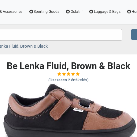
& Accessories
Sporting Goods
Ostatní
Luggage & Bags
Ho
enka Fluid, Brown & Black
Be Lenka Fluid, Brown & Black
(Összesen
2
értékelés)