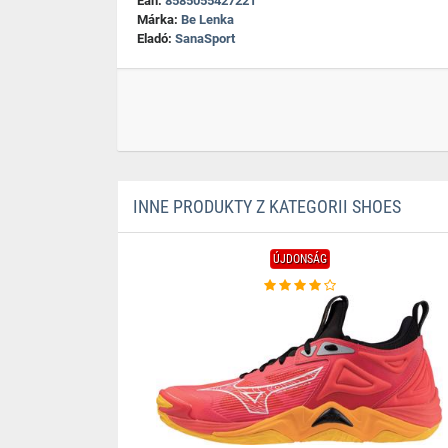
Ean:
8585055427221
Márka:
Be Lenka
Eladó:
SanaSport
INNE PRODUKTY Z KATEGORII SHOES
ÚJDONSÁG