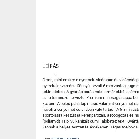
LEÍRÁS
Olyan, mint amikor a gyermeki vidámság és vidámság ját
gyerekek számára. Könnyű, bevált 6 mm vastag, rugalm
tekintetében. A gyártás során más termékekből szárma
azt a természet tervezte. Prémium minőségű nappa bő
közben. A bélés puha tapintású, valamint kényelmet és 
növeli a kényelmet és a lábon való tartást. A 6 mm vasta
sportolásra készült (a kerékpározás, a robogózás és m
(poliamid) Talp: vulkanizált gumi Talpbetét: textil Gyár
vannak a helyes testtartás érdekében. Tágas toe box a