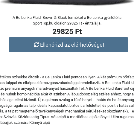
A Be Lenka Fluid, Brown & Black terméket a Be Lenka gyártótól a
SportTop.hu oldalon 29825 Ft - ért találja.
29825 Ft
Ellenőrizd az elérhetőséget
ékos színekbe öltözik - a Be Lenka Fluid pontosan ilyen. A két prémium bőrfajt
as talppal és elképesztő mozgásszabadsággal rendelkezik. A Be Lenka Fluid ki
zó prémium anyagok maradványait használták fel. A Be Lenka Fluid Barefoot cip
r és nubuk kombinációja akár öt színben A lábujjdoboz elég széles ahhoz, ho
hőszigetelést biztosít. Új rugalmas szalag a fűző helyett - hatás és hatékonyság
gságú rugalmas talp ideális kapcsolatot biztosít a felülettel, és pozitív hatáss
ás, a talpat megterhelő tevékenységek mechanikai sérüléseket okozhatnak). Ter
tás: Szlovák Köztársaság Típus: sétacipő A mezítlábas cipő előnyei: Ultra rugalma
 lábujjak számára Könnyű cipő