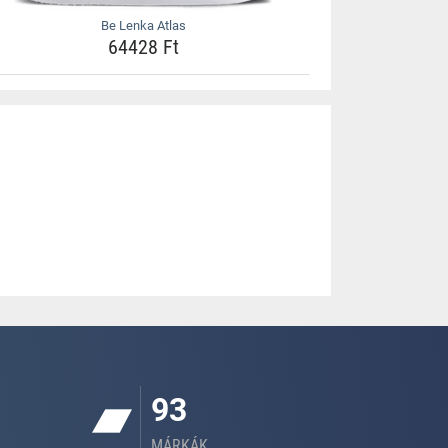
Be Lenka Atlas
64428 Ft
93
MÁRKÁK