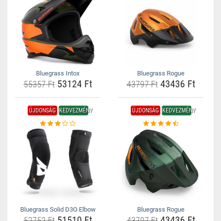
Bluegrass Intox
Bluegrass Rogue
53124 Ft
43436 Ft
55357 Ft
43797 Ft
ÚJDONSÁG
KEDVEZMÉNY
ÚJDONSÁG
KEDVEZMÉNY
Bluegrass Solid D3O Elbow
Bluegrass Rogue
51510 Ft
43436 Ft
52752 Ft
43797 Ft