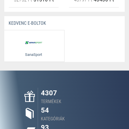
KEDVENC E-BOLTOK
SanaSport
4307
TERMÉKEK
54
KATEGÓRIÁK
93