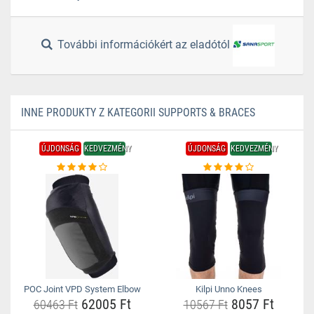
További információkért az eladótól
INNE PRODUKTY Z KATEGORII SUPPORTS & BRACES
ÚJDONSÁG
KEDVEZMÉNY
ÚJDONSÁG
KEDVEZMÉNY
POC Joint VPD System Elbow
Kilpi Unno Knees
62005 Ft
8057 Ft
60463 Ft
10567 Ft