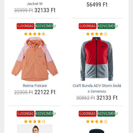
56499 Ft
Jacket W
32133 Ft
35999 Ft
ÚJDONSÁG
KEDVEZMÉNY
ÚJDONSÁG
KEDVEZMÉNY
Reima Fiskare
Craft Bunda ADV Storm šedá
22122 Ft
22305 Ft
s červenou
32133 Ft
30862 Ft
ÚJDONSÁG
KEDVEZMÉNY
ÚJDONSÁG
KEDVEZMÉNY