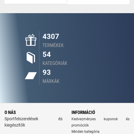
4307
TERMÉKEK
54
KATEGÓRIÁK
93
MÁRKÁK
O NÁS
INFORMÁCIÓ
Sportfelszerelések és
Kedvezményes kuponok és
kiegészítők
promóciók
Minden kategória