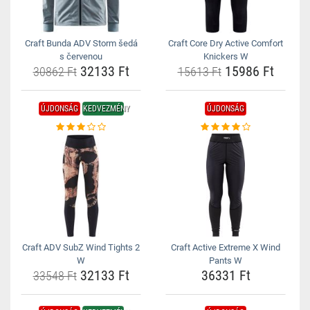
Craft Bunda ADV Storm šedá
Craft Core Dry Active Comfort
s červenou
Knickers W
32133 Ft
15986 Ft
30862 Ft
15613 Ft
ÚJDONSÁG
KEDVEZMÉNY
ÚJDONSÁG
Craft ADV SubZ Wind Tights 2
Craft Active Extreme X Wind
W
Pants W
32133 Ft
36331 Ft
33548 Ft