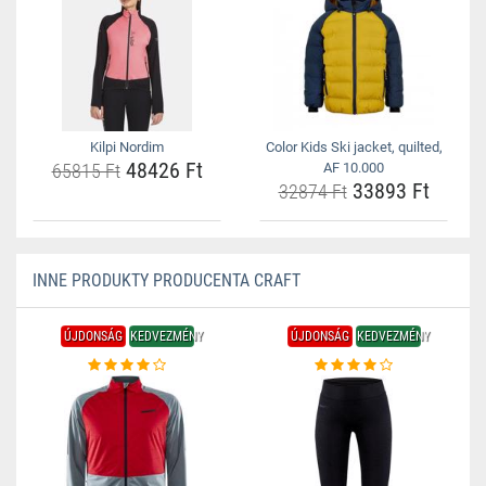
Kilpi Nordim
Color Kids Ski jacket, quilted,
48426 Ft
65815 Ft
AF 10.000
33893 Ft
32874 Ft
INNE PRODUKTY PRODUCENTA CRAFT
ÚJDONSÁG
KEDVEZMÉNY
ÚJDONSÁG
KEDVEZMÉNY