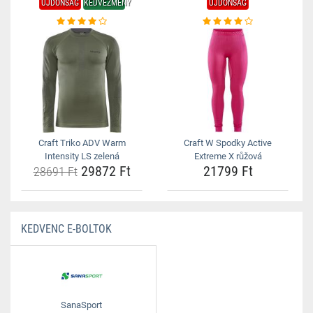
ÚJDONSÁG
KEDVEZMÉNY
ÚJDONSÁG
Craft Triko ADV Warm
Craft W Spodky Active
Intensity LS zelená
Extreme X růžová
29872 Ft
21799 Ft
28691 Ft
KEDVENC E-BOLTOK
SanaSport