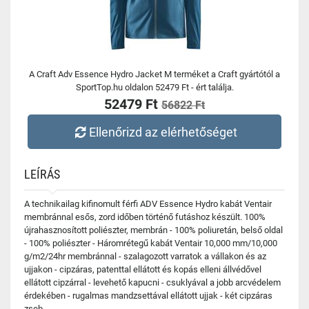
A Craft Adv Essence Hydro Jacket M terméket a Craft gyártótól a
SportTop.hu oldalon 52479 Ft - ért találja.
52479 Ft
56822 Ft
Ellenőrizd az elérhetőséget
LEÍRÁS
A technikailag kifinomult férfi ADV Essence Hydro kabát Ventair
membránnal esős, zord időben történő futáshoz készült. 100%
újrahasznosított poliészter, membrán - 100% poliuretán, belső oldal
- 100% poliészter - Háromrétegű kabát Ventair 10,000 mm/10,000
g/m2/24hr membránnal - szalagozott varratok a vállakon és az
ujjakon - cipzáras, patenttal ellátott és kopás elleni állvédővel
ellátott cipzárral - levehető kapucni - csuklyával a jobb arcvédelem
érdekében - rugalmas mandzsettával ellátott ujjak - két cipzáras
zseb