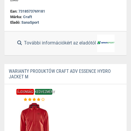
Ean:
7318573769181
Márka:
Craft
Eladó:
SanaSport
További információkért az eladótól
WARIANTY PRODUKTÓW CRAFT ADV ESSENCE HYDRO
JACKET M
ÚJDONSÁG
KEDVEZMÉNY