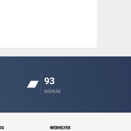
93
MÁRKÁK
OG
WEBHELYEK