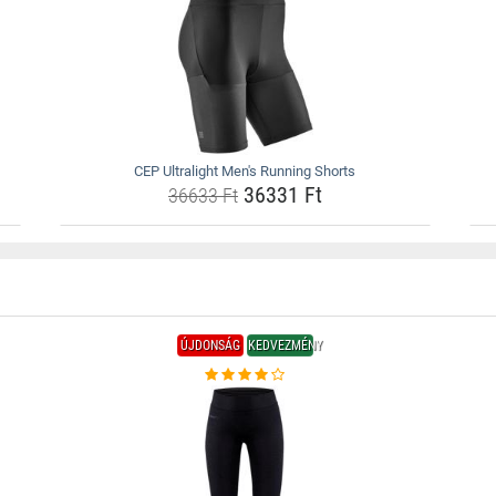
CEP Ultralight Men's Running Shorts
36331 Ft
36633 Ft
ÚJDONSÁG
KEDVEZMÉNY