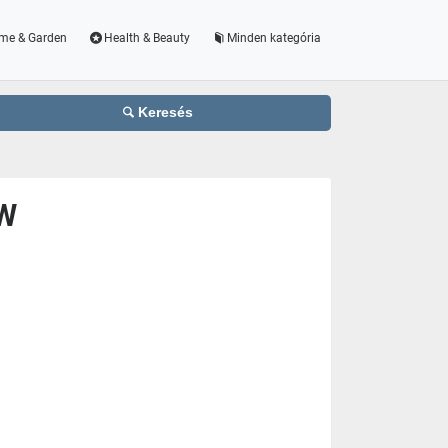
me & Garden
Health & Beauty
Minden kategória
Keresés
 W