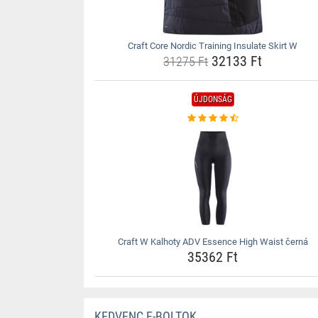
Craft Core Nordic Training Insulate Skirt W
32133 Ft
31275 Ft
ÚJDONSÁG
Craft W Kalhoty ADV Essence High Waist černá
35362 Ft
KEDVENC E-BOLTOK