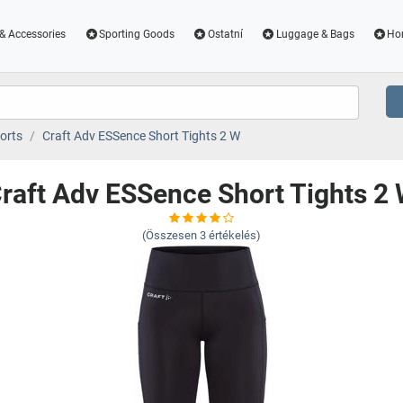
& Accessories
Sporting Goods
Ostatní
Luggage & Bags
Ho
orts
Craft Adv ESSence Short Tights 2 W
raft Adv ESSence Short Tights 2
(Összesen
3
értékelés)