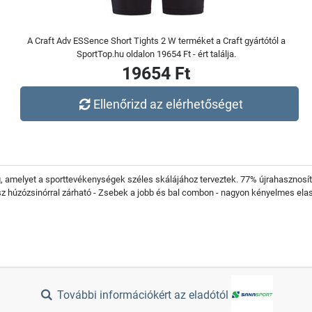
A Craft Adv ESSence Short Tights 2 W terméket a Craft gyártótól a
SportTop.hu oldalon 19654 Ft - ért találja.
19654 Ft
Ellenőrizd az elérhetőséget
 amelyet a sporttevékenységek széles skálájához terveztek. 77% újrahasznosíto
ész húzózsinórral zárható - Zsebek a jobb és bal combon - nagyon kényelmes ela
További információkért az eladótól