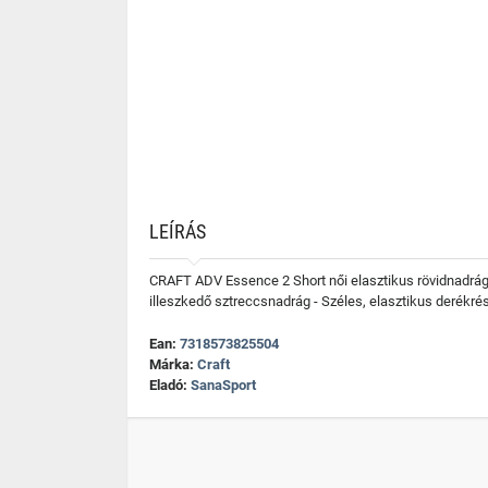
LEÍRÁS
CRAFT ADV Essence 2 Short női elasztikus rövidnadrág,
illeszkedő sztreccsnadrág - Széles, elasztikus derékr
Ean:
7318573825504
Márka:
Craft
Eladó:
SanaSport