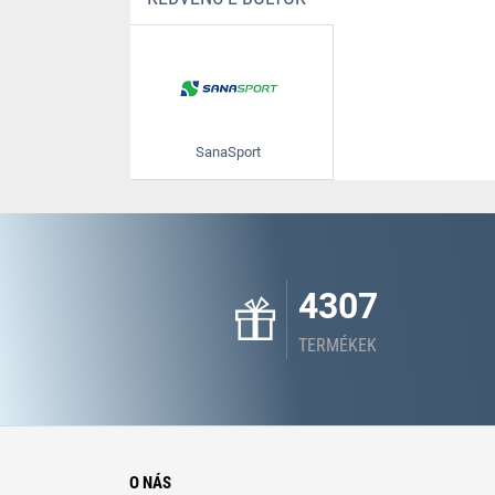
SanaSport
4307
TERMÉKEK
O NÁS