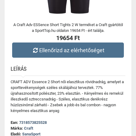
A Craft Adv ESSence Short Tights 2 W terméket a Craft gyártótól
a SportTop.hu oldalon 19654 Ft - ért találja.
19654 Ft
Ellenőrizd az elérhetőséget
LEÍRÁS
CRAFT ADV Essence 2 Short női elasztikus rövidnadrág, amelyet a
sporttevékenységek széles skálájához terveztek. 77%
újrahasznosított poliészter, 23% elasztán. - Kényelmes és remekül
illeszkedő sztreccsnadrág - Széles, elasztikus derékrész
húzózsinórral zárható - Zsebek a jobb és bal combon - nagyon
kényelmes elasztikus anyag
Ean:
7318573825528
Márka:
Craft
Eladó:
SanaSport