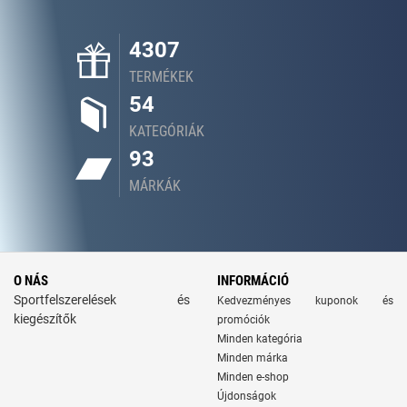
4307
TERMÉKEK
54
KATEGÓRIÁK
93
MÁRKÁK
O NÁS
INFORMÁCIÓ
Sportfelszerelések és
Kedvezményes kuponok és
kiegészítők
promóciók
Minden kategória
Minden márka
Minden e-shop
Újdonságok