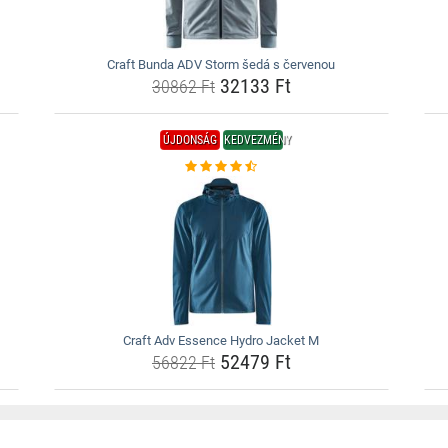
Craft Bunda ADV Storm šedá s červenou
32133 Ft
30862 Ft
ÚJDONSÁG
KEDVEZMÉNY
Craft Adv Essence Hydro Jacket M
52479 Ft
56822 Ft