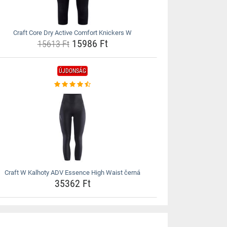
Craft Core Dry Active Comfort Knickers W
15986 Ft
15613 Ft
ÚJDONSÁG
Craft W Kalhoty ADV Essence High Waist černá
35362 Ft