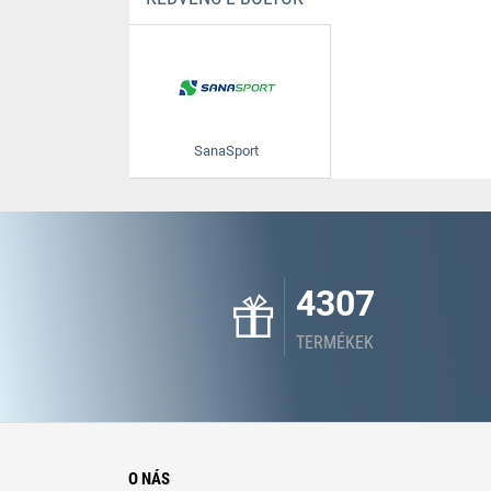
SanaSport
4307
TERMÉKEK
O NÁS