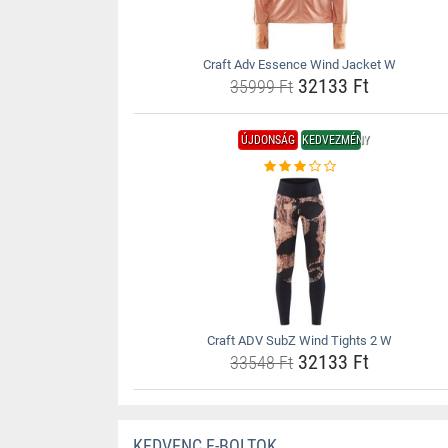
Craft Adv Essence Wind Jacket W
32133 Ft
35999 Ft
ÚJDONSÁG
KEDVEZMÉNY
Craft ADV SubZ Wind Tights 2 W
32133 Ft
33548 Ft
KEDVENC E-BOLTOK