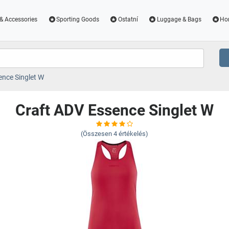
& Accessories
Sporting Goods
Ostatní
Luggage & Bags
Ho
ence Singlet W
Craft ADV Essence Singlet W
(Összesen
4
értékelés)