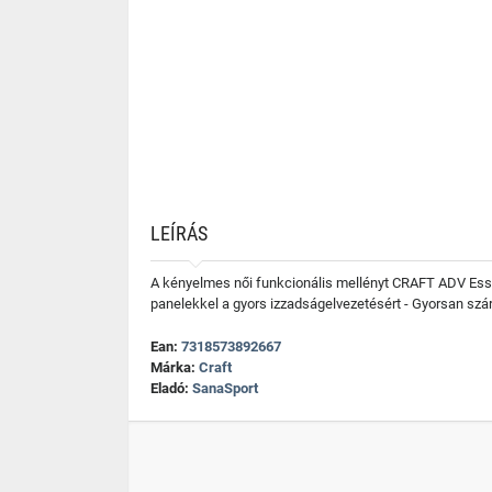
LEÍRÁS
A kényelmes női funkcionális mellényt CRAFT ADV Essen
panelekkel a gyors izzadságelvezetésért - Gyorsan szár
Ean:
7318573892667
Márka:
Craft
Eladó:
SanaSport