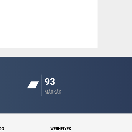
93
MÁRKÁK
OG
WEBHELYEK