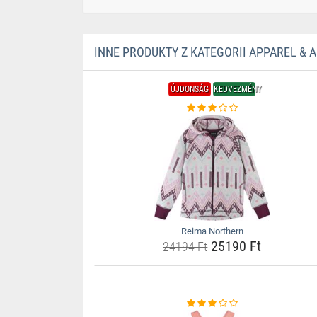
INNE PRODUKTY Z KATEGORII APPAREL & 
ÚJDONSÁG
KEDVEZMÉNY
Reima Northern
25190 Ft
24194 Ft