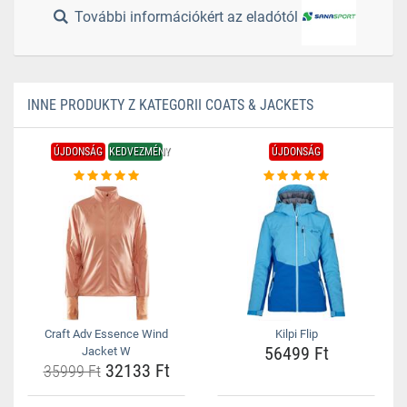
További információkért az eladótól
INNE PRODUKTY Z KATEGORII COATS & JACKETS
ÚJDONSÁG
KEDVEZMÉNY
ÚJDONSÁG
Craft Adv Essence Wind
Kilpi Flip
56499 Ft
Jacket W
32133 Ft
35999 Ft