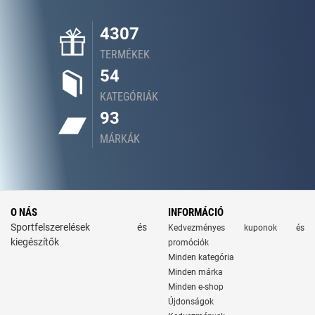
4307
TERMÉKEK
54
KATEGÓRIÁK
93
MÁRKÁK
O NÁS
INFORMÁCIÓ
Sportfelszerelések és
Kedvezményes kuponok és
kiegészítők
promóciók
Minden kategória
Minden márka
Minden e-shop
Újdonságok