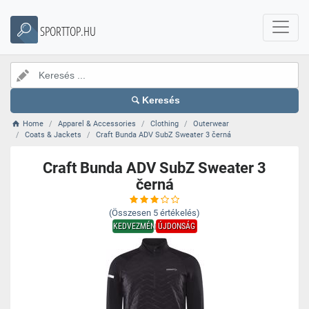
SPORTTOP.HU
Keresés
Home
Apparel & Accessories
Clothing
Outerwear
Coats & Jackets
Craft Bunda ADV SubZ Sweater 3 černá
Craft Bunda ADV SubZ Sweater 3
černá
(Összesen
5
értékelés)
KEDVEZMÉNY
ÚJDONSÁG