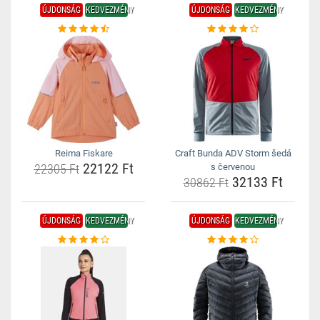
ÚJDONSÁG
KEDVEZMÉNY
ÚJDONSÁG
KEDVEZMÉNY
Reima Fiskare
Craft Bunda ADV Storm šedá
22122 Ft
22305 Ft
s červenou
32133 Ft
30862 Ft
ÚJDONSÁG
KEDVEZMÉNY
ÚJDONSÁG
KEDVEZMÉNY