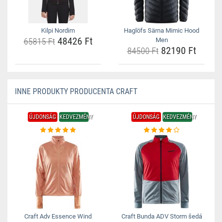
Kilpi Nordim
Haglöfs Särna Mimic Hood
48426 Ft
65815 Ft
Men
82190 Ft
84500 Ft
INNE PRODUKTY PRODUCENTA CRAFT
ÚJDONSÁG
KEDVEZMÉNY
ÚJDONSÁG
KEDVEZMÉNY
Craft Adv Essence Wind
Craft Bunda ADV Storm šedá