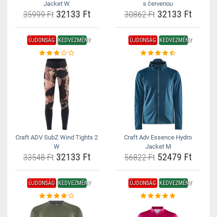
Jacket W
s červenou
32133 Ft
32133 Ft
35999 Ft
30862 Ft
ÚJDONSÁG
KEDVEZMÉNY
ÚJDONSÁG
KEDVEZMÉNY
Craft ADV SubZ Wind Tights 2
Craft Adv Essence Hydro
W
Jacket M
32133 Ft
52479 Ft
33548 Ft
56822 Ft
ÚJDONSÁG
KEDVEZMÉNY
ÚJDONSÁG
KEDVEZMÉNY