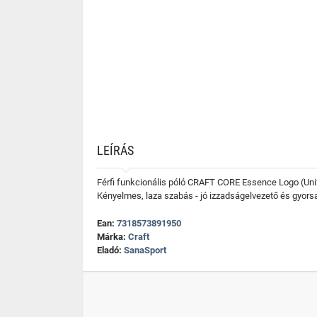
LEÍRÁS
Férfi funkcionális póló CRAFT CORE Essence Logo (Unif
Kényelmes, laza szabás - jó izzadságelvezető és gyorsa
Ean:
7318573891950
Márka:
Craft
Eladó:
SanaSport