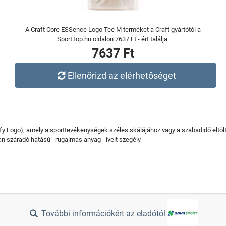
A Craft Core ESSence Logo Tee M terméket a Craft gyártótól a
SportTop.hu oldalon 7637 Ft - ért találja.
7637 Ft
Ellenőrizd az elérhetőséget
y Logo), amely a sporttevékenységek széles skálájához vagy a szabadidő eltölt
n száradó hatású - rugalmas anyag - ívelt szegély
További információkért az eladótól