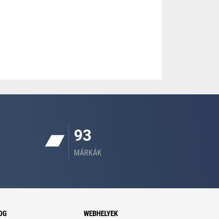
93
MÁRKÁK
OG
WEBHELYEK