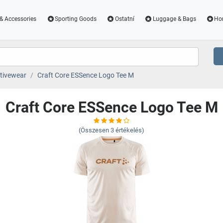
& Accessories
Sporting Goods
Ostatní
Luggage & Bags
Ho
tivewear
Craft Core ESSence Logo Tee M
Craft Core ESSence Logo Tee M
(Összesen
3
értékelés)