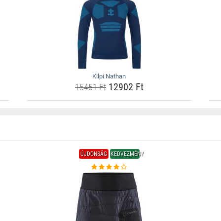
Kilpi Nathan
12902 Ft
15451 Ft
ÚJDONSÁG
KEDVEZMÉNY