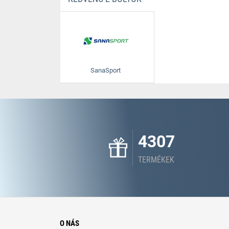
SanaSport
4307
TERMÉKEK
O NÁS