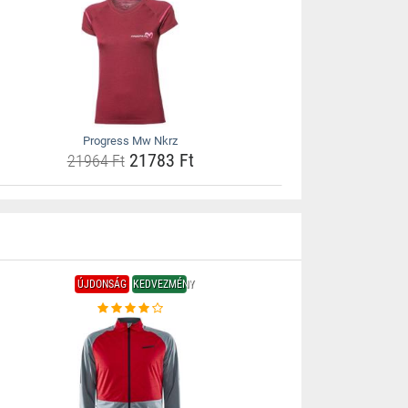
Progress Mw Nkrz
21783 Ft
21964 Ft
ÚJDONSÁG
KEDVEZMÉNY