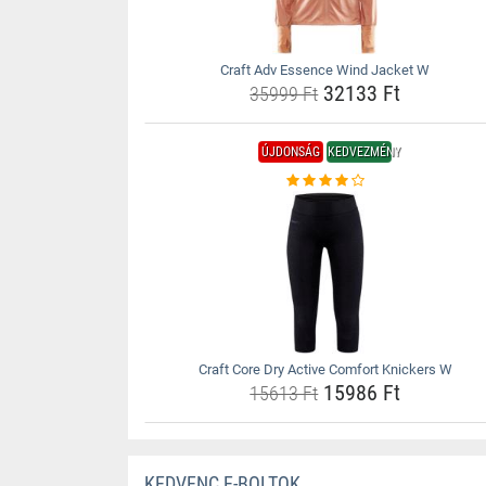
Craft Adv Essence Wind Jacket W
32133 Ft
35999 Ft
ÚJDONSÁG
KEDVEZMÉNY
Craft Core Dry Active Comfort Knickers W
15986 Ft
15613 Ft
KEDVENC E-BOLTOK