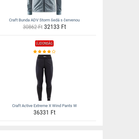
Craft Bunda ADV Storm šedá s červenou
32133 Ft
30862 Ft
ÚJDONSÁG
Craft Active Extreme X Wind Pants W
36331 Ft