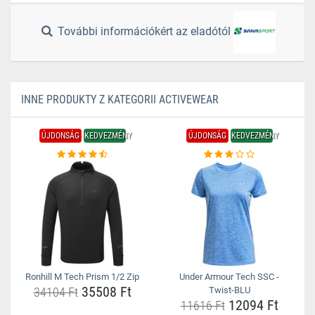
További információkért az eladótól
INNE PRODUKTY Z KATEGORII ACTIVEWEAR
ÚJDONSÁG
KEDVEZMÉNY
ÚJDONSÁG
KEDVEZMÉNY
Ronhill M Tech Prism 1/2 Zip
Under Armour Tech SSC -
35508 Ft
34104 Ft
Twist-BLU
12094 Ft
11616 Ft