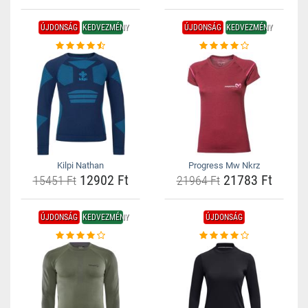
ÚJDONSÁG
KEDVEZMÉNY
ÚJDONSÁG
KEDVEZMÉNY
Kilpi Nathan
Progress Mw Nkrz
12902 Ft
21783 Ft
15451 Ft
21964 Ft
ÚJDONSÁG
KEDVEZMÉNY
ÚJDONSÁG