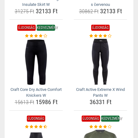
Insulate Skirt W
s červenou
32133 Ft
32133 Ft
31275 Ft
30862 Ft
ÚJDONSÁG
KEDVEZMÉNY
ÚJDONSÁG
Craft Core Dry Active Comfort
Craft Active Extreme X Wind
Knickers W
Pants W
15986 Ft
36331 Ft
15613 Ft
ÚJDONSÁG
ÚJDONSÁG
KEDVEZMÉNY