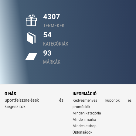
4307
TERMÉKEK
54
KATEGÓRIÁK
93
MÁRKÁK
O NÁS
INFORMÁCIÓ
Sportfelszerelések és
Kedvezményes kuponok és
kiegészítők
promóciók
Minden kategória
Minden márka
Minden e-shop
Újdonságok