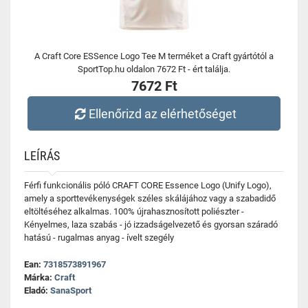
A Craft Core ESSence Logo Tee M terméket a Craft gyártótól a
SportTop.hu oldalon 7672 Ft - ért találja.
7672 Ft
Ellenőrizd az elérhetőséget
LEÍRÁS
Férfi funkcionális póló CRAFT CORE Essence Logo (Unify Logo),
amely a sporttevékenységek széles skálájához vagy a szabadidő
eltöltéséhez alkalmas. 100% újrahasznosított poliészter -
Kényelmes, laza szabás - jó izzadságelvezető és gyorsan száradó
hatású - rugalmas anyag - ívelt szegély
Ean:
7318573891967
Márka:
Craft
Eladó:
SanaSport