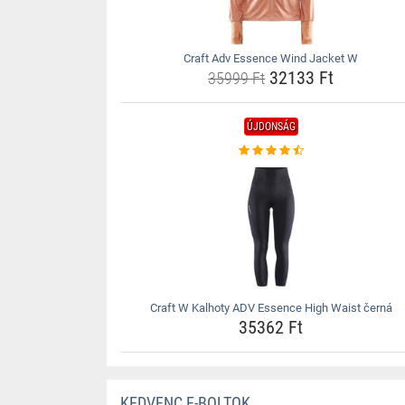
Craft Adv Essence Wind Jacket W
32133 Ft
35999 Ft
ÚJDONSÁG
Craft W Kalhoty ADV Essence High Waist černá
35362 Ft
KEDVENC E-BOLTOK