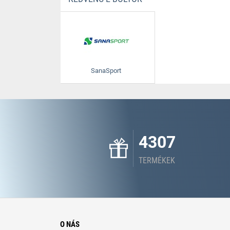
SanaSport
4307
TERMÉKEK
O NÁS