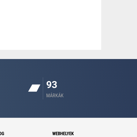
93
MÁRKÁK
OG
WEBHELYEK