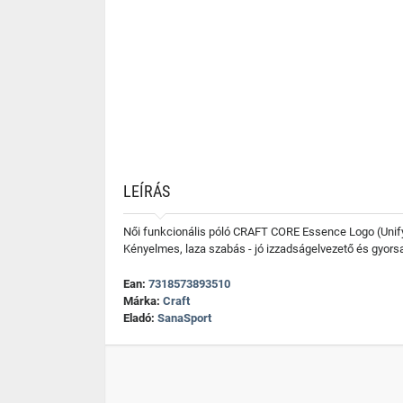
LEÍRÁS
Női funkcionális póló CRAFT CORE Essence Logo (Unify 
Kényelmes, laza szabás - jó izzadságelvezető és gyorsa
Ean:
7318573893510
Márka:
Craft
Eladó:
SanaSport