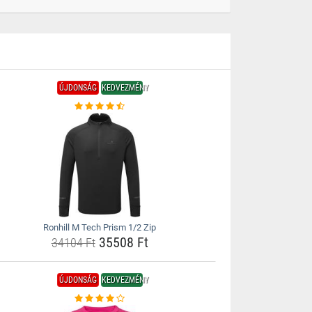
ÚJDONSÁG
KEDVEZMÉNY
Ronhill M Tech Prism 1/2 Zip
35508 Ft
34104 Ft
ÚJDONSÁG
KEDVEZMÉNY