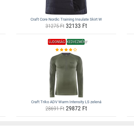
Craft Core Nordic Training Insulate Skirt W
32133 Ft
31275 Ft
ÚJDONSÁG
KEDVEZMÉNY
Craft Triko ADV Warm Intensity LS zelená
29872 Ft
28691 Ft