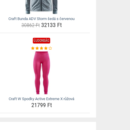
Craft Bunda ADV Storm šedá s červenou
32133 Ft
30862 Ft
ÚJDONSÁG
Craft W Spodky Active Extreme X růžová
21799 Ft