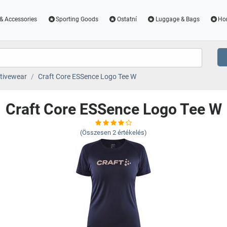
& Accessories
Sporting Goods
Ostatní
Luggage & Bags
Ho
tivewear
Craft Core ESSence Logo Tee W
Craft Core ESSence Logo Tee W
(Összesen
2
értékelés)