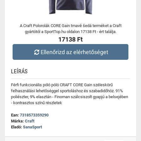
A Craft Polorolák CORE Gain tmavě šedá terméket a Craft
gyártótól a SportTop.hu oldalon 17138 Ft - ért találja.
17138 Ft
Ellenőrizd az elérhetőséget
LEÍRÁS
Férfi funkcionális póló póló CRAFT CORE Gain széleskörű
felhasználási lehetőséggel sportoláshoz és szabadidőhöz. 91%
poliészter, 9% elasztán - Finoman szálcsiszolt gyapjú a belsejében
- kontrasztos színű részletek
Ean:
7318573359290
Márka:
Craft
Eladó:
SanaSport