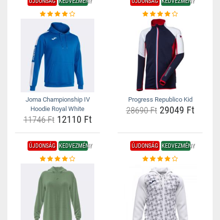
ÚJDONSÁG
KEDVEZMÉNY
ÚJDONSÁG
KEDVEZMÉNY
Joma Championship IV
Progress Republico Kid
29049 Ft
Hoodie Royal White
28690 Ft
12110 Ft
11746 Ft
ÚJDONSÁG
KEDVEZMÉNY
ÚJDONSÁG
KEDVEZMÉNY