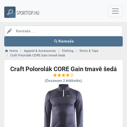
SPORTTOP.HU
Keresés
Home
Apparel & Accessories
Clothing
Shirts & Tops
Craft Polorolák CORE Gain tmavě šedá
Craft Polorolák CORE Gain tmavě šedá
(Összesen
2
értékelés)