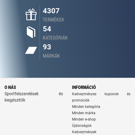
4307
TERMÉKEK
54
KATEGÓRIÁK
93
MÁRKÁK
O NÁS
INFORMÁCIÓ
Sportfelszerelések és
Kedvezményes kuponok és
kiegészítők
promóciók
Minden kategória
Minden márka
Minden e-shop
Újdonságok
Kedvezmények