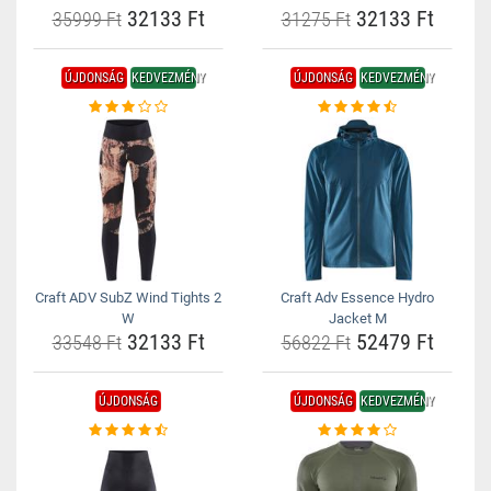
32133 Ft
32133 Ft
35999 Ft
31275 Ft
ÚJDONSÁG
KEDVEZMÉNY
ÚJDONSÁG
KEDVEZMÉNY
Craft ADV SubZ Wind Tights 2
Craft Adv Essence Hydro
W
Jacket M
32133 Ft
52479 Ft
33548 Ft
56822 Ft
ÚJDONSÁG
ÚJDONSÁG
KEDVEZMÉNY