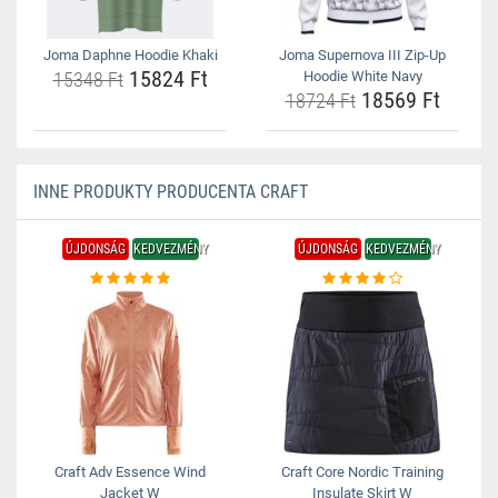
Joma Daphne Hoodie Khaki
Joma Supernova III Zip-Up
15824 Ft
15348 Ft
Hoodie White Navy
18569 Ft
18724 Ft
INNE PRODUKTY PRODUCENTA CRAFT
ÚJDONSÁG
KEDVEZMÉNY
ÚJDONSÁG
KEDVEZMÉNY
Craft Adv Essence Wind
Craft Core Nordic Training
Jacket W
Insulate Skirt W