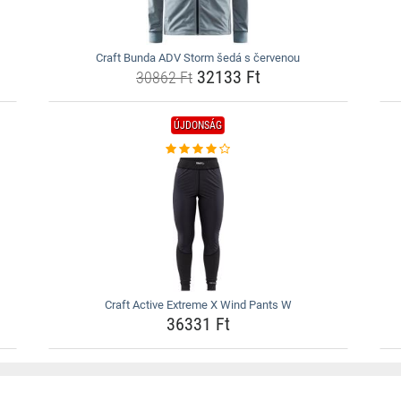
Craft Bunda ADV Storm šedá s červenou
32133 Ft
30862 Ft
ÚJDONSÁG
Craft Active Extreme X Wind Pants W
36331 Ft