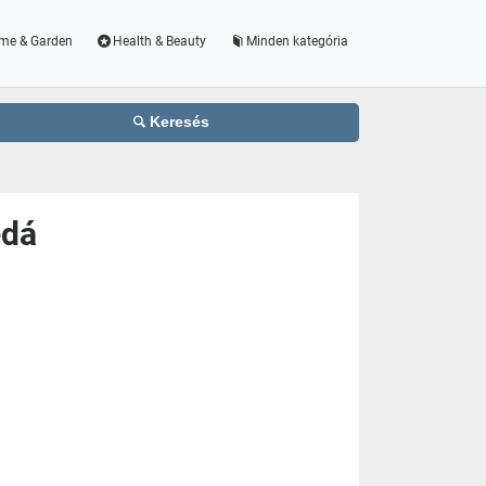
me & Garden
Health & Beauty
Minden kategória
Keresés
edá