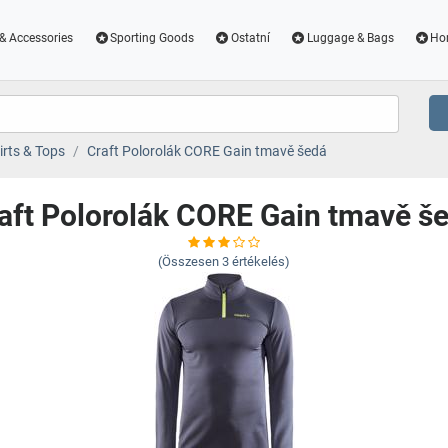
& Accessories
Sporting Goods
Ostatní
Luggage & Bags
Ho
irts & Tops
Craft Polorolák CORE Gain tmavě šedá
aft Polorolák CORE Gain tmavě š
(Összesen
3
értékelés)