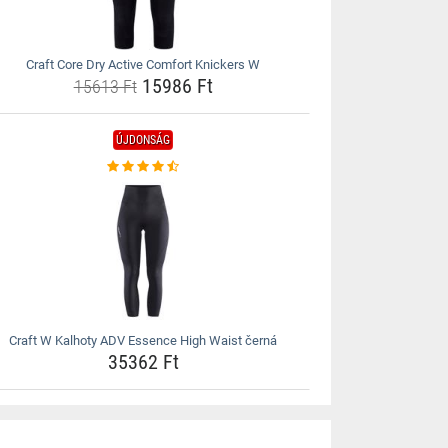
Craft Core Dry Active Comfort Knickers W
15986 Ft
15613 Ft
ÚJDONSÁG
Craft W Kalhoty ADV Essence High Waist černá
35362 Ft