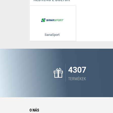
SanaSport
4307
TERMÉKEK
O NÁS