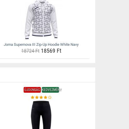
Joma Supernova III Zip-Up Hoodie White Navy
18569 Ft
18724 Ft
ÚJDONSÁG
KEDVEZMÉNY