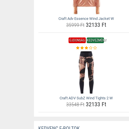
Craft Adv Essence Wind Jacket W
32133 Ft
35999 Ft
ÚJDONSÁG
KEDVEZMÉNY
Craft ADV SubZ Wind Tights 2 W
32133 Ft
33548 Ft
KEDVENC E-BOLTOK