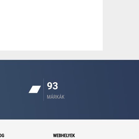
93
MÁRKÁK
OG
WEBHELYEK