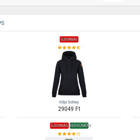
PS
ÚJDONSÁG
Kilpi Sohey
29049 Ft
ÚJDONSÁG
KEDVEZMÉNY