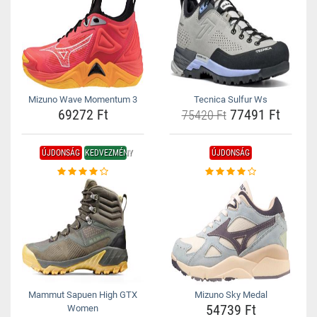
Mizuno Wave Momentum 3
Tecnica Sulfur Ws
69272 Ft
77491 Ft
75420 Ft
ÚJDONSÁG
KEDVEZMÉNY
ÚJDONSÁG
Mammut Sapuen High GTX
Mizuno Sky Medal
54739 Ft
Women