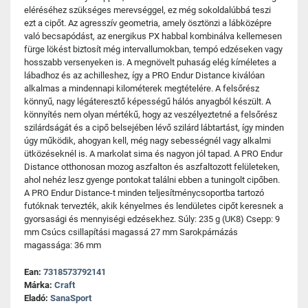
eléréséhez szükséges merevséggel, ez még sokoldalúbbá teszi
ezt a cipőt. Az agresszív geometria, amely ösztönzi a lábközépre
való becsapódást, az energikus PX habbal kombinálva kellemesen
fürge lökést biztosít még intervallumokban, tempó edzéseken vagy
hosszabb versenyeken is. A megnövelt puhaság elég kíméletes a
lábadhoz és az achilleshez, így a PRO Endur Distance kiválóan
alkalmas a mindennapi kilométerek megtételére. A felsőrész
könnyű, nagy légáteresztő képességű hálós anyagból készült. A
könnyítés nem olyan mértékű, hogy az veszélyeztetné a felsőrész
szilárdságát és a cipő belsejében lévő szilárd lábtartást, így minden
úgy működik, ahogyan kell, még nagy sebességnél vagy alkalmi
ütközéseknél is. A markolat sima és nagyon jól tapad. A PRO Endur
Distance otthonosan mozog aszfalton és aszfaltozott felületeken,
ahol nehéz lesz gyenge pontokat találni ebben a tuningolt cipőben.
A PRO Endur Distance-t minden teljesítménycsoportba tartozó
futóknak tervezték, akik kényelmes és lendületes cipőt keresnek a
gyorsasági és mennyiségi edzésekhez. Súly: 235 g (UK8) Csepp: 9
mm Csúcs csillapítási magassá 27 mm Sarokpárnázás
magassága: 36 mm
Ean:
7318573792141
Márka:
Craft
Eladó:
SanaSport