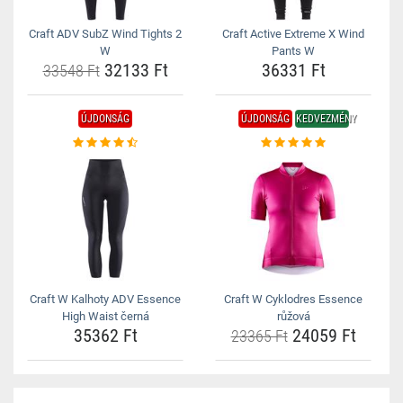
Craft ADV SubZ Wind Tights 2
Craft Active Extreme X Wind
W
Pants W
32133 Ft
36331 Ft
33548 Ft
ÚJDONSÁG
ÚJDONSÁG
KEDVEZMÉNY
Craft W Kalhoty ADV Essence
Craft W Cyklodres Essence
High Waist černá
růžová
35362 Ft
24059 Ft
23365 Ft