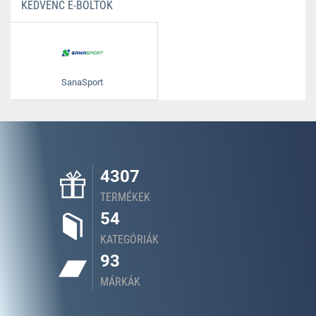
KEDVENC E-BOLTOK
SanaSport
4307
TERMÉKEK
54
KATEGÓRIÁK
93
MÁRKÁK