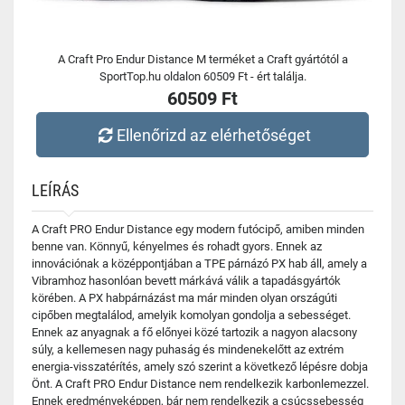
A Craft Pro Endur Distance M terméket a Craft gyártótól a
SportTop.hu oldalon 60509 Ft - ért találja.
60509 Ft
Ellenőrizd az elérhetőséget
LEÍRÁS
A Craft PRO Endur Distance egy modern futócipő, amiben minden
benne van. Könnyű, kényelmes és rohadt gyors. Ennek az
innovációnak a középpontjában a TPE párnázó PX hab áll, amely a
Vibramhoz hasonlóan bevett márkává válik a tapadásgyártók
körében. A PX habpárnázást ma már minden olyan országúti
cipőben megtalálod, amelyik komolyan gondolja a sebességet.
Ennek az anyagnak a fő előnyei közé tartozik a nagyon alacsony
súly, a kellemesen nagy puhaság és mindenekelőtt az extrém
energia-visszatérítés, amely szó szerint a következő lépésre dobja
Önt. A Craft PRO Endur Distance nem rendelkezik karbonlemezzel.
Ennek eredményeképpen, bár nem rendelkezik a csúcssebesség