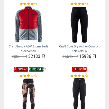
Craft Bunda ADV Storm šedá
Craft Core Dry Active Comfort
s červenou
Knickers W
32133 Ft
15986 Ft
30862 Ft
15613 Ft
ÚJDONSÁG
KEDVEZMÉNY
ÚJDONSÁG