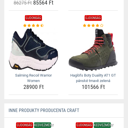
85564 Ft
86275 Ft
ÚJDONSÁG
ÚJDONSÁG
Salming Recoil Warrior
Haglöfs Boty Duality AT1 GT
Women
pánské tmavě zelená
28900 Ft
101566 Ft
INNE PRODUKTY PRODUCENTA CRAFT
ÚJDONSÁG
KEDVEZMÉNY
ÚJDONSÁG
KEDVEZMÉNY