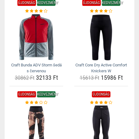
ÚJDONSÁG
KEDVEZMÉNY
ÚJDONSÁG
KEDVEZMÉNY
Craft Bunda ADV Storm šedá
Craft Core Dry Active Comfort
s červenou
Knickers W
32133 Ft
15986 Ft
30862 Ft
15613 Ft
ÚJDONSÁG
KEDVEZMÉNY
ÚJDONSÁG