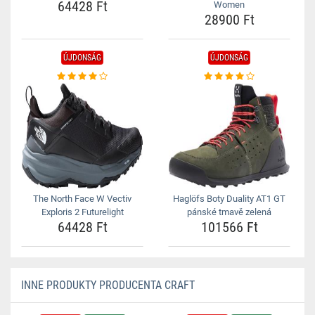
64428 Ft
Women
28900 Ft
ÚJDONSÁG
ÚJDONSÁG
The North Face W Vectiv
Haglöfs Boty Duality AT1 GT
Exploris 2 Futurelight
pánské tmavě zelená
64428 Ft
101566 Ft
INNE PRODUKTY PRODUCENTA CRAFT