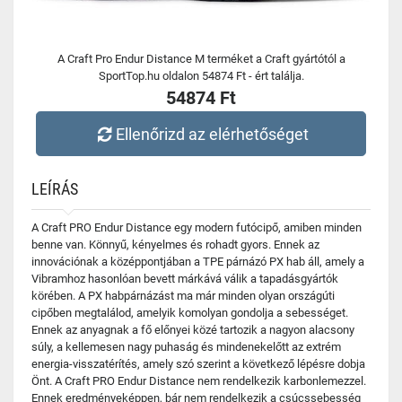
A Craft Pro Endur Distance M terméket a Craft gyártótól a
SportTop.hu oldalon 54874 Ft - ért találja.
54874 Ft
Ellenőrizd az elérhetőséget
LEÍRÁS
A Craft PRO Endur Distance egy modern futócipő, amiben minden
benne van. Könnyű, kényelmes és rohadt gyors. Ennek az
innovációnak a középpontjában a TPE párnázó PX hab áll, amely a
Vibramhoz hasonlóan bevett márkává válik a tapadásgyártók
körében. A PX habpárnázást ma már minden olyan országúti
cipőben megtalálod, amelyik komolyan gondolja a sebességet.
Ennek az anyagnak a fő előnyei közé tartozik a nagyon alacsony
súly, a kellemesen nagy puhaság és mindenekelőtt az extrém
energia-visszatérítés, amely szó szerint a következő lépésre dobja
Önt. A Craft PRO Endur Distance nem rendelkezik karbonlemezzel.
Ennek eredményeképpen, bár nem rendelkezik a csúcssebesség