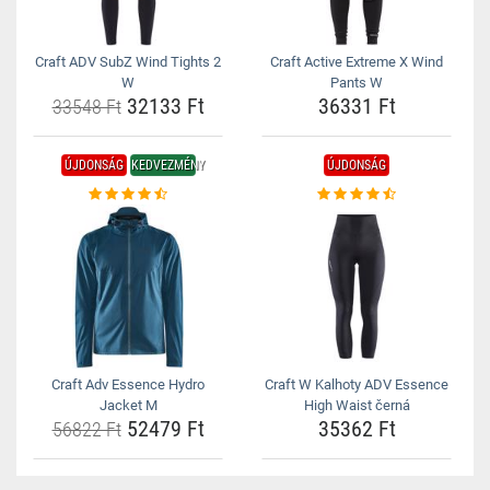
Craft ADV SubZ Wind Tights 2
Craft Active Extreme X Wind
W
Pants W
32133 Ft
36331 Ft
33548 Ft
ÚJDONSÁG
KEDVEZMÉNY
ÚJDONSÁG
Craft Adv Essence Hydro
Craft W Kalhoty ADV Essence
Jacket M
High Waist černá
52479 Ft
35362 Ft
56822 Ft