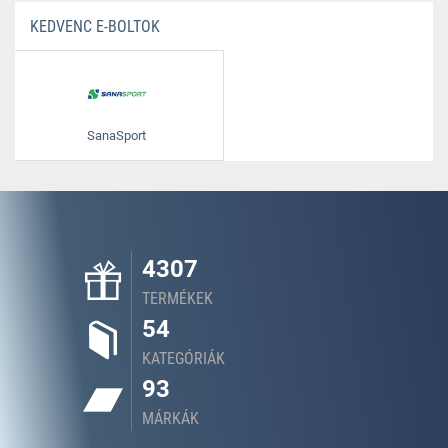
KEDVENC E-BOLTOK
SanaSport
4307
TERMÉKEK
54
KATEGÓRIÁK
93
MÁRKÁK