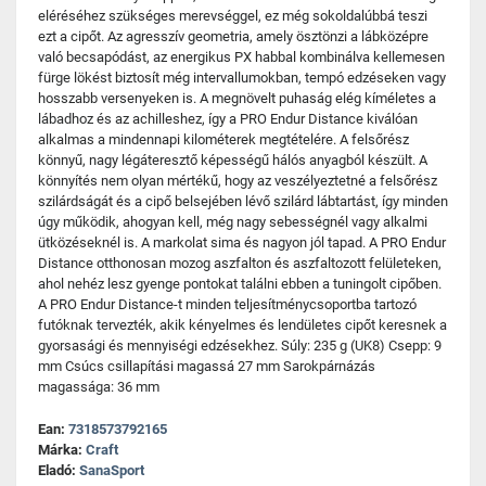
eléréséhez szükséges merevséggel, ez még sokoldalúbbá teszi
ezt a cipőt. Az agresszív geometria, amely ösztönzi a lábközépre
való becsapódást, az energikus PX habbal kombinálva kellemesen
fürge lökést biztosít még intervallumokban, tempó edzéseken vagy
hosszabb versenyeken is. A megnövelt puhaság elég kíméletes a
lábadhoz és az achilleshez, így a PRO Endur Distance kiválóan
alkalmas a mindennapi kilométerek megtételére. A felsőrész
könnyű, nagy légáteresztő képességű hálós anyagból készült. A
könnyítés nem olyan mértékű, hogy az veszélyeztetné a felsőrész
szilárdságát és a cipő belsejében lévő szilárd lábtartást, így minden
úgy működik, ahogyan kell, még nagy sebességnél vagy alkalmi
ütközéseknél is. A markolat sima és nagyon jól tapad. A PRO Endur
Distance otthonosan mozog aszfalton és aszfaltozott felületeken,
ahol nehéz lesz gyenge pontokat találni ebben a tuningolt cipőben.
A PRO Endur Distance-t minden teljesítménycsoportba tartozó
futóknak tervezték, akik kényelmes és lendületes cipőt keresnek a
gyorsasági és mennyiségi edzésekhez. Súly: 235 g (UK8) Csepp: 9
mm Csúcs csillapítási magassá 27 mm Sarokpárnázás
magassága: 36 mm
Ean:
7318573792165
Márka:
Craft
Eladó:
SanaSport