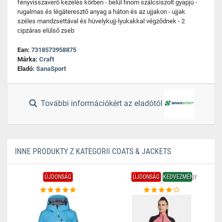
fényvisszaverő kezelés körben - belül finom szálcsiszolt gyapjú -
rugalmas és légáteresztő anyag a háton és az ujjakon - ujjak
széles mandzsettával és hüvelykujj-lyukakkal végződnek - 2
cipzáras elülső zseb
Ean:
7318573958875
Márka:
Craft
Eladó:
SanaSport
További információkért az eladótól
INNE PRODUKTY Z KATEGORII COATS & JACKETS
ÚJDONSÁG
ÚJDONSÁG
KEDVEZMÉNY