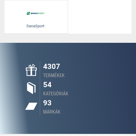
SanaSport
4307
TERMÉKEK
54
KATEGÓRIÁK
93
MÁRKÁK