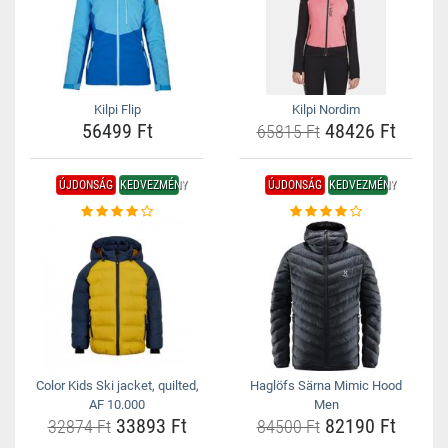
Kilpi Flip
Kilpi Nordim
56499 Ft
48426 Ft
65815 Ft
ÚJDONSÁG
KEDVEZMÉNY
ÚJDONSÁG
KEDVEZMÉNY
Color Kids Ski jacket, quilted,
Haglöfs Särna Mimic Hood
AF 10.000
Men
33893 Ft
82190 Ft
32874 Ft
84500 Ft