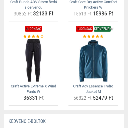
Craft Bunda ADV Storm šedá
Craft Core Dry Active Comfort
s červenou
Knickers W
32133 Ft
15986 Ft
30862 Ft
15613 Ft
ÚJDONSÁG
ÚJDONSÁG
KEDVEZMÉNY
Craft Active Extreme X Wind
Craft Adv Essence Hydro
Pants W
Jacket M
36331 Ft
52479 Ft
56822 Ft
KEDVENC E-BOLTOK