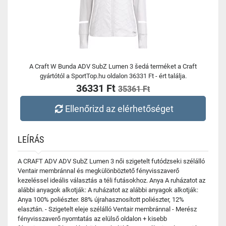
A Craft W Bunda ADV SubZ Lumen 3 šedá terméket a Craft
gyártótól a SportTop.hu oldalon 36331 Ft - ért találja.
36331 Ft
35361 Ft
Ellenőrizd az elérhetőséget
LEÍRÁS
A CRAFT ADV ADV SubZ Lumen 3 női szigetelt futódzseki szélálló
Ventair membránnal és megkülönböztető fényvisszaverő
kezeléssel ideális választás a téli futásokhoz. Anya A ruházatot az
alábbi anyagok alkotják: A ruházatot az alábbi anyagok alkotják:
Anya 100% poliészter. 88% újrahasznosított poliészter, 12%
elasztán. - Szigetelt eleje szélálló Ventair membránnal - Merész
fényvisszaverő nyomtatás az elülső oldalon + kisebb