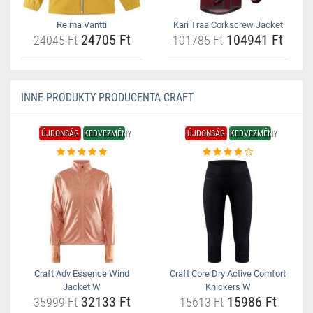
Reima Vantti
Kari Traa Corkscrew Jacket
24705 Ft
104941 Ft
24045 Ft
101785 Ft
INNE PRODUKTY PRODUCENTA CRAFT
ÚJDONSÁG
KEDVEZMÉNY
ÚJDONSÁG
KEDVEZMÉNY
Craft Adv Essence Wind
Craft Core Dry Active Comfort
Jacket W
Knickers W
32133 Ft
15986 Ft
35999 Ft
15613 Ft