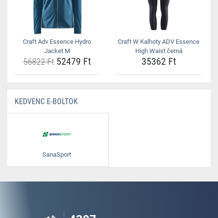
Craft Adv Essence Hydro
Craft W Kalhoty ADV Essence
Jacket M
High Waist černá
52479 Ft
35362 Ft
56822 Ft
KEDVENC E-BOLTOK
SanaSport