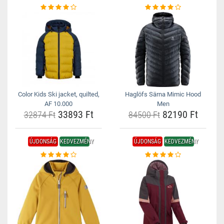
Color Kids Ski jacket, quilted,
Haglöfs Särna Mimic Hood
AF 10.000
Men
33893 Ft
82190 Ft
32874 Ft
84500 Ft
ÚJDONSÁG
KEDVEZMÉNY
ÚJDONSÁG
KEDVEZMÉNY