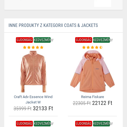
INNE PRODUKTY Z KATEGORII COATS & JACKETS
ÚJDONSÁG
KEDVEZMÉNY
ÚJDONSÁG
KEDVEZMÉNY
Craft Adv Essence Wind
Reima Fiskare
22122 Ft
Jacket W
22305 Ft
32133 Ft
35999 Ft
ÚJDONSÁG
KEDVEZMÉNY
ÚJDONSÁG
KEDVEZMÉNY