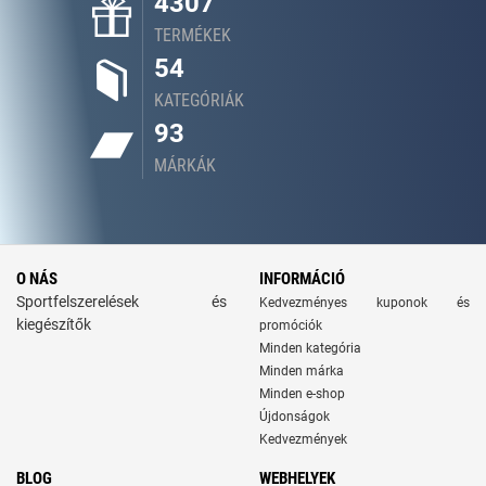
4307
TERMÉKEK
54
KATEGÓRIÁK
93
MÁRKÁK
O NÁS
INFORMÁCIÓ
Sportfelszerelések és
Kedvezményes kuponok és
kiegészítők
promóciók
Minden kategória
Minden márka
Minden e-shop
Újdonságok
Kedvezmények
BLOG
WEBHELYEK