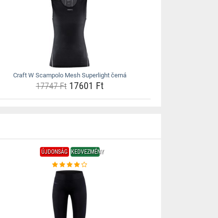
Craft W Scampolo Mesh Superlight černá
17601 Ft
17747 Ft
ÚJDONSÁG
KEDVEZMÉNY