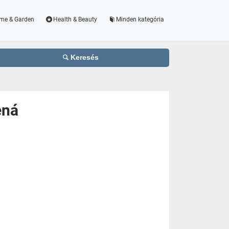
me & Garden
Health & Beauty
Minden kategória
Keresés
ená