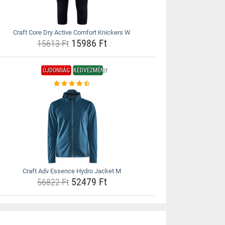
Craft Core Dry Active Comfort Knickers W
15986 Ft
15613 Ft
ÚJDONSÁG
KEDVEZMÉNY
Craft Adv Essence Hydro Jacket M
52479 Ft
56822 Ft