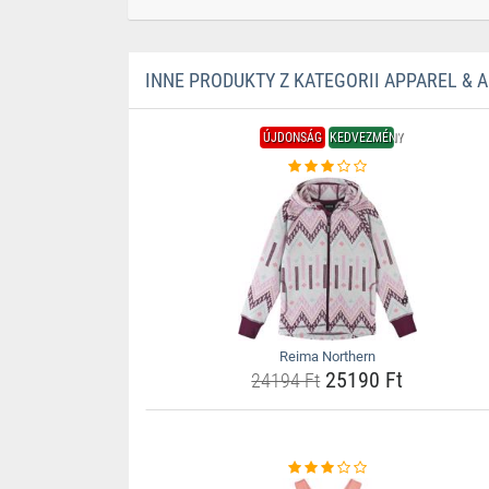
INNE PRODUKTY Z KATEGORII APPAREL & 
ÚJDONSÁG
KEDVEZMÉNY
Reima Northern
25190 Ft
24194 Ft