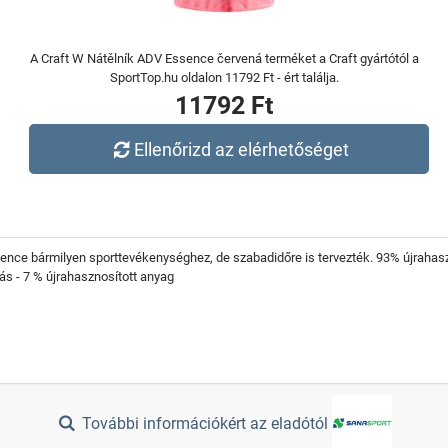
A Craft W Nátělník ADV Essence červená terméket a Craft gyártótól a
SportTop.hu oldalon 11792 Ft - ért találja.
11792 Ft
Ellenőrizd az elérhetőséget
ce bármilyen sporttevékenységhez, de szabadidőre is tervezték. 93% újrahaszno
ás - 7 % újrahasznosított anyag
További információkért az eladótól