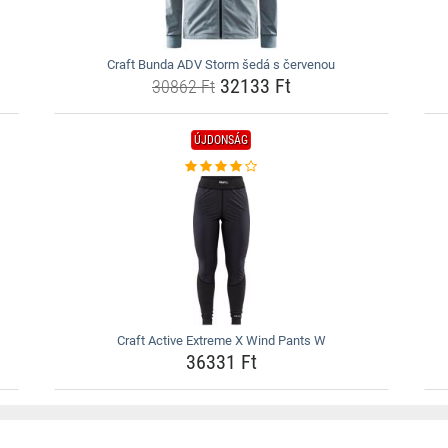
Craft Bunda ADV Storm šedá s červenou
32133 Ft
30862 Ft
ÚJDONSÁG
Craft Active Extreme X Wind Pants W
36331 Ft