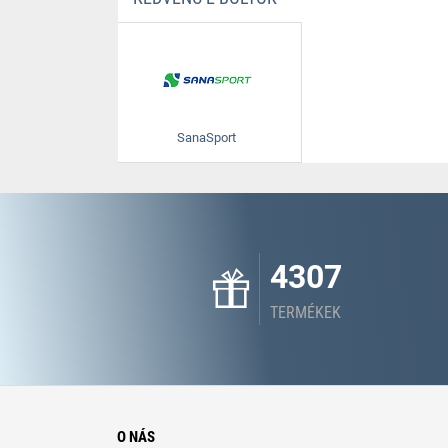
SanaSport
4307
TERMÉKEK
O NÁS