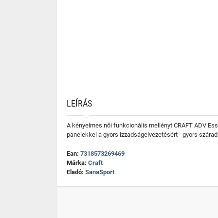
LEÍRÁS
A kényelmes női funkcionális mellényt CRAFT ADV Essen
panelekkel a gyors izzadságelvezetésért - gyors szárad
Ean:
7318573269469
Márka:
Craft
Eladó:
SanaSport