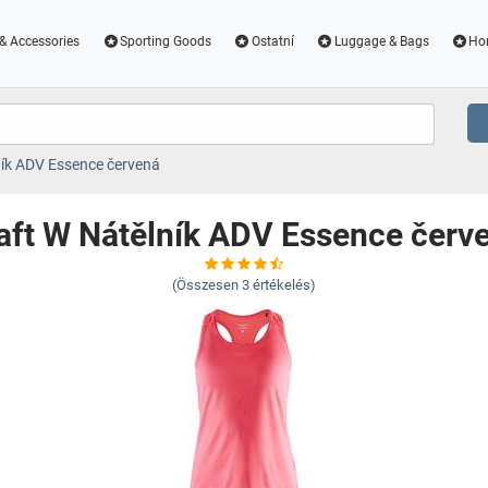
& Accessories
Sporting Goods
Ostatní
Luggage & Bags
Ho
ník ADV Essence červená
aft W Nátělník ADV Essence červ
(Összesen
3
értékelés)