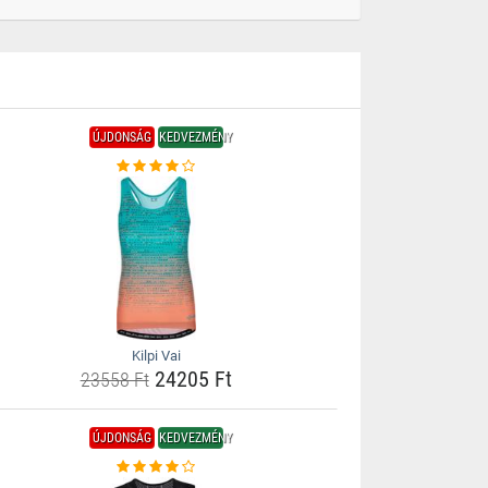
ÚJDONSÁG
KEDVEZMÉNY
Kilpi Vai
24205 Ft
23558 Ft
ÚJDONSÁG
KEDVEZMÉNY