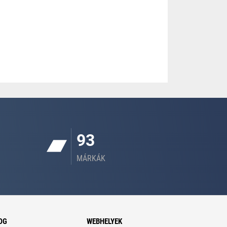
93
MÁRKÁK
OG
WEBHELYEK