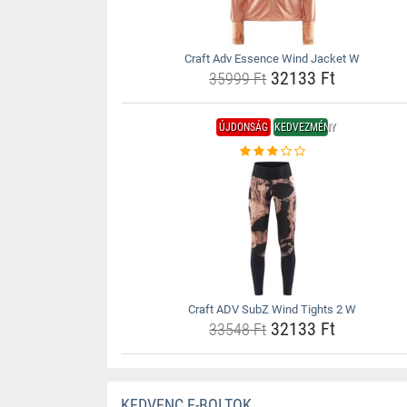
Craft Adv Essence Wind Jacket W
32133 Ft
35999 Ft
ÚJDONSÁG
KEDVEZMÉNY
Craft ADV SubZ Wind Tights 2 W
32133 Ft
33548 Ft
KEDVENC E-BOLTOK