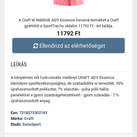
A Craft W Nátělník ADV Essence červená terméket a Craft
gyártótól a SportTop.hu oldalon 11792 Ft - ért találja.
11792 Ft
Ellenőrizd az elérhetőséget
LEÍRÁS
A kényelmes női funkcionális mellényt CRAFT ADV Essence
bármilyen sporttevékenységhez, de szabadidőre is tervezték. 93%
újrahasznosított poliészter, 7% elasztán - puha póló hálós
panelekkel a gyors izzadságelvezetésért - gyors száradás - 7 %
újrahasznosított anyag
Ean:
7318573303743
Márka:
Craft
Eladó:
SanaSport