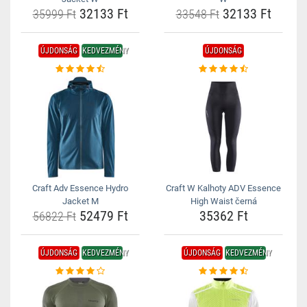
32133 Ft
32133 Ft
35999 Ft
33548 Ft
ÚJDONSÁG
KEDVEZMÉNY
ÚJDONSÁG
Craft Adv Essence Hydro
Craft W Kalhoty ADV Essence
Jacket M
High Waist černá
52479 Ft
35362 Ft
56822 Ft
ÚJDONSÁG
KEDVEZMÉNY
ÚJDONSÁG
KEDVEZMÉNY