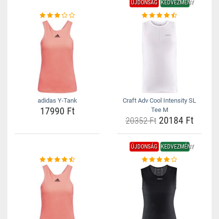
ÚJDONSÁG
KEDVEZMÉNY
adidas Y-Tank
Craft Adv Cool Intensity SL
17990 Ft
Tee M
20184 Ft
20352 Ft
ÚJDONSÁG
KEDVEZMÉNY