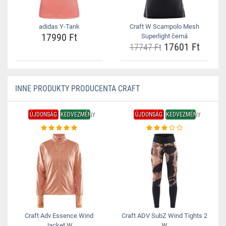
adidas Y-Tank
Craft W Scampolo Mesh
17990 Ft
Superlight černá
17601 Ft
17747 Ft
INNE PRODUKTY PRODUCENTA CRAFT
ÚJDONSÁG
KEDVEZMÉNY
ÚJDONSÁG
KEDVEZMÉNY
Craft Adv Essence Wind
Craft ADV SubZ Wind Tights 2
Jacket W
W