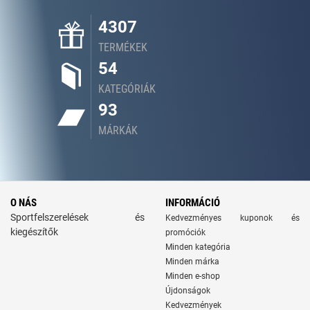
4307
TERMÉKEK
54
KATEGÓRIÁK
93
MÁRKÁK
O NÁS
INFORMÁCIÓ
Sportfelszerelések és
Kedvezményes kuponok és
kiegészítők
promóciók
Minden kategória
Minden márka
Minden e-shop
Újdonságok
Kedvezmények