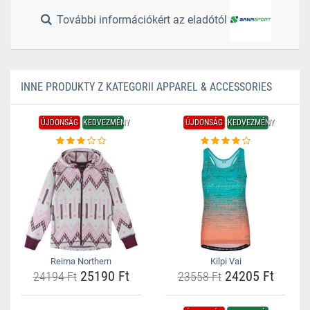
További információkért az eladótól
INNE PRODUKTY Z KATEGORII APPAREL & ACCESSORIES
ÚJDONSÁG
KEDVEZMÉNY
ÚJDONSÁG
KEDVEZMÉNY
Reima Northern
Kilpi Vai
25190 Ft
24205 Ft
24194 Ft
23558 Ft