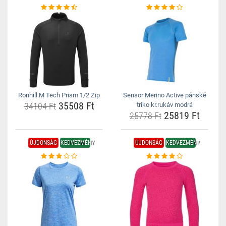
Ronhill M Tech Prism 1/2 Zip
Sensor Merino Active pánské
35508 Ft
34104 Ft
triko kr.rukáv modrá
25819 Ft
25778 Ft
ÚJDONSÁG
KEDVEZMÉNY
ÚJDONSÁG
KEDVEZMÉNY