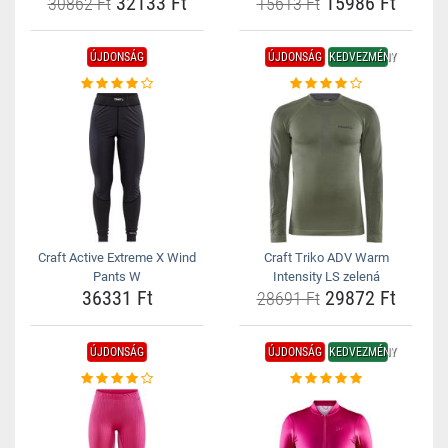
32133 Ft
15986 Ft
30862 Ft
15613 Ft
ÚJDONSÁG
ÚJDONSÁG
KEDVEZMÉNY
Craft Active Extreme X Wind
Craft Triko ADV Warm
Pants W
Intensity LS zelená
36331 Ft
29872 Ft
28691 Ft
ÚJDONSÁG
ÚJDONSÁG
KEDVEZMÉNY