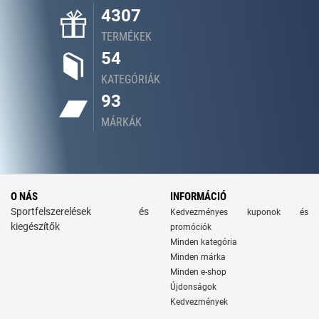
4307
TERMÉKEK
54
KATEGÓRIÁK
93
MÁRKÁK
O NÁS
INFORMÁCIÓ
Sportfelszerelések és
Kedvezményes kuponok és
kiegészítők
promóciók
Minden kategória
Minden márka
Minden e-shop
Újdonságok
Kedvezmények