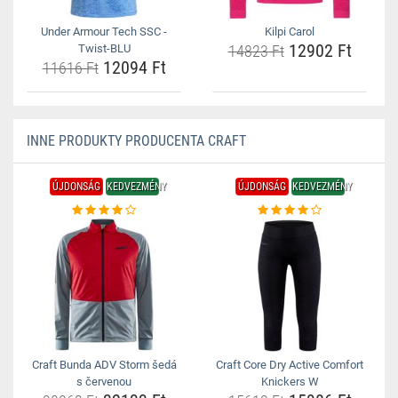
Under Armour Tech SSC -
Kilpi Carol
12902 Ft
Twist-BLU
14823 Ft
12094 Ft
11616 Ft
INNE PRODUKTY PRODUCENTA CRAFT
ÚJDONSÁG
KEDVEZMÉNY
ÚJDONSÁG
KEDVEZMÉNY
Craft Bunda ADV Storm šedá
Craft Core Dry Active Comfort
s červenou
Knickers W