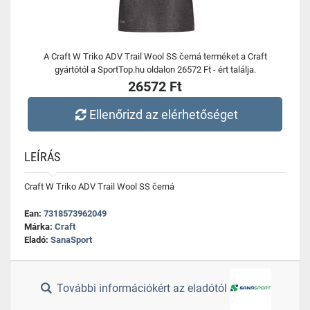
A Craft W Triko ADV Trail Wool SS černá terméket a Craft
gyártótól a SportTop.hu oldalon 26572 Ft - ért találja.
26572 Ft
Ellenőrizd az elérhetőséget
LEÍRÁS
Craft W Triko ADV Trail Wool SS černá
Ean:
7318573962049
Márka:
Craft
Eladó:
SanaSport
További információkért az eladótól