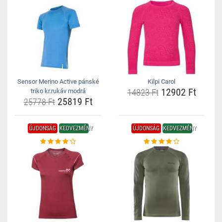
Sensor Merino Active pánské
Kilpi Carol
12902 Ft
triko kr.rukáv modrá
14823 Ft
25819 Ft
25778 Ft
ÚJDONSÁG
KEDVEZMÉNY
ÚJDONSÁG
KEDVEZMÉNY