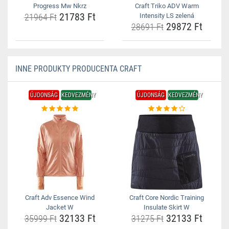
Progress Mw Nkrz
Craft Triko ADV Warm
21783 Ft
21964 Ft
Intensity LS zelená
29872 Ft
28691 Ft
INNE PRODUKTY PRODUCENTA CRAFT
ÚJDONSÁG
KEDVEZMÉNY
ÚJDONSÁG
KEDVEZMÉNY
Craft Adv Essence Wind
Craft Core Nordic Training
Jacket W
Insulate Skirt W
32133 Ft
32133 Ft
35999 Ft
31275 Ft