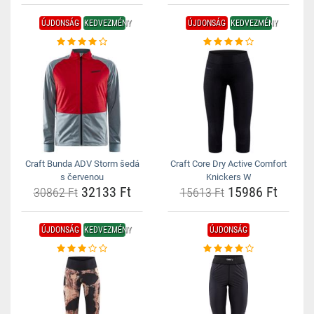
ÚJDONSÁG
KEDVEZMÉNY
ÚJDONSÁG
KEDVEZMÉNY
Craft Bunda ADV Storm šedá
Craft Core Dry Active Comfort
s červenou
Knickers W
32133 Ft
15986 Ft
30862 Ft
15613 Ft
ÚJDONSÁG
KEDVEZMÉNY
ÚJDONSÁG