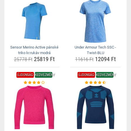
Sensor Merino Active pánské
Under Armour Tech SSC -
triko kr.rukáv modrá
Twist-BLU
25819 Ft
12094 Ft
25778 Ft
11616 Ft
ÚJDONSÁG
KEDVEZMÉNY
ÚJDONSÁG
KEDVEZMÉNY