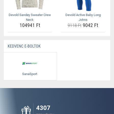
Devold Sandøy Sweater Crew
Devold Active Baby Long
Neck
Johns
104941 Ft
9042 Ft
9118 Ft
KEDVENC E-BOLTOK
SanaSport
4307