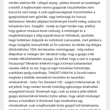
minden alakhoz illik. Lélegző anyag - jobban elvezeti az izzadságot
a testtől. A legfinomabb merinó gyapjúnak köszönhetően nem
karcol és nem harap. A szál rugalmasságának köszönhetően a
gyapjúruházat nem gyűrődik, nagy tartósságú és hosszú
élettartamú. Minden időjárási körülmények között meleg, száraz és
kényelmes lesz. Szagálló - viselje az inget minden nap, anélkül,
hogy gyakori mosásra lenne szükség. A minőséget és a
megbízhatóságot a világ expedíciósai és felfedezői, sportolók,
hegyi hüttékben dolgozók és különböző szervezetek, mint például a
Hegyi Szolgálat, bizonyították az Ön számára. Az ideális ing réteges
öltözködéshez 100% természetes merinógyapjú - még nedves
állapotban is melegen tart. Mindenki tudja, hogy a gyapjú a téli
ruhatár nélkülözhetetlen anyaga. De tudtad, hogy a nyár is a gyapjú
főszezonja? Mindenki értékelni fogja a könnyű karbantartást
vasalás nélkül, és azt, hogy az inget mosásban kimoshatja,
szárítóban pedig száríthatja. TANÚSÍTVÁNYOK A Devold márka
megfelel a textíliák nemzetközi tesztelési és tanúsítási
rendszerének - Oeko Tex Standard 100 - szigorú kritériumainak. Ez
azt jelenti, hogy minden termék kizárólag egészségre ártalmatlan
anyagokból készül. Woolmark logó, csak az ezzel a jellel ellátott
gyapjú alsóneműknél lehetsz biztos abban, hogy valódi minőséget
tartasz a kezedben! A Woolmark logó viseléséhez egy
ruhadarabnak csak a legfinomabb tiszta gyapjút kell tartalmaznia,