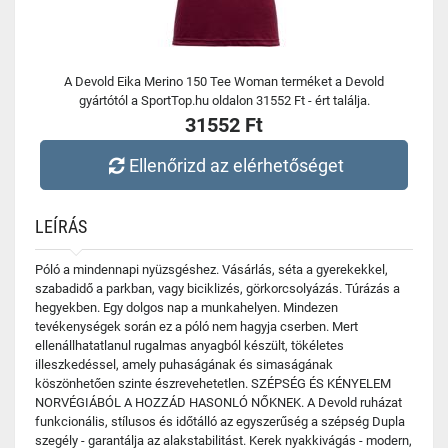
A Devold Eika Merino 150 Tee Woman terméket a Devold
gyártótól a SportTop.hu oldalon 31552 Ft - ért találja.
31552 Ft
Ellenőrizd az elérhetőséget
LEÍRÁS
Póló a mindennapi nyüzsgéshez. Vásárlás, séta a gyerekekkel,
szabadidő a parkban, vagy biciklizés, görkorcsolyázás. Túrázás a
hegyekben. Egy dolgos nap a munkahelyen. Mindezen
tevékenységek során ez a póló nem hagyja cserben. Mert
ellenállhatatlanul rugalmas anyagból készült, tökéletes
illeszkedéssel, amely puhaságának és simaságának
köszönhetően szinte észrevehetetlen. SZÉPSÉG ÉS KÉNYELEM
NORVÉGIÁBÓL A HOZZÁD HASONLÓ NŐKNEK. A Devold ruházat
funkcionális, stílusos és időtálló az egyszerűség a szépség Dupla
szegély - garantálja az alakstabilitást. Kerek nyakkivágás - modern,