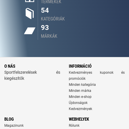
TERMÉKEK
54
KATEGÓRIÁK
93
MÁRKÁK
O NÁS
INFORMÁCIÓ
Sportfelszerelések és
Kedvezményes kuponok és
kiegészítők
promóciók
Minden kategória
Minden márka
Minden e-shop
Újdonságok
Kedvezmények
BLOG
WEBHELYEK
Magazinunk
Rólunk