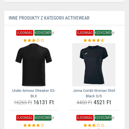
INNE PRODUKTY Z KATEGORII ACTIVEWEAR
ÚJDONSÁG
KEDVEZMÉNY
ÚJDONSÁG
KEDVEZMÉNY
Under Armour Streaker SS-
Joma Combi Woman Shirt
BLK
Black S/S
16131 Ft
4521 Ft
16265 Ft
4400 Ft
ÚJDONSÁG
KEDVEZMÉNY
ÚJDONSÁG
KEDVEZMÉNY