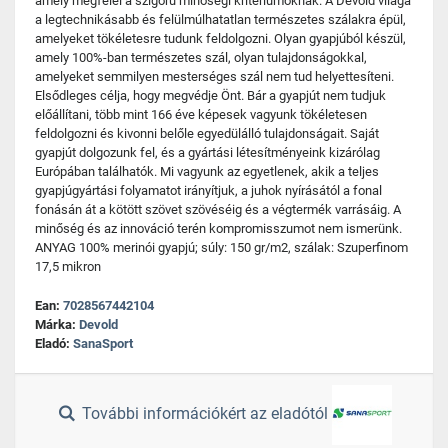
amely megfelel a szigorú minőségi kritériumoknak. A Devold világa
a legtechnikásabb és felülmúlhatatlan természetes szálakra épül,
amelyeket tökéletesre tudunk feldolgozni. Olyan gyapjúból készül,
amely 100%-ban természetes szál, olyan tulajdonságokkal,
amelyeket semmilyen mesterséges szál nem tud helyettesíteni.
Elsődleges célja, hogy megvédje Önt. Bár a gyapjút nem tudjuk
előállítani, több mint 166 éve képesek vagyunk tökéletesen
feldolgozni és kivonni belőle egyedülálló tulajdonságait. Saját
gyapjút dolgozunk fel, és a gyártási létesítményeink kizárólag
Európában találhatók. Mi vagyunk az egyetlenek, akik a teljes
gyapjúgyártási folyamatot irányítjuk, a juhok nyírásától a fonal
fonásán át a kötött szövet szövéséig és a végtermék varrásáig. A
minőség és az innováció terén kompromisszumot nem ismerünk.
ANYAG 100% merinói gyapjú; súly: 150 gr/m2, szálak: Szuperfinom
17,5 mikron
Ean:
7028567442104
Márka:
Devold
Eladó:
SanaSport
További információkért az eladótól