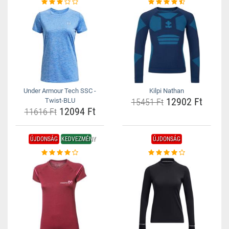
Under Armour Tech SSC -
Kilpi Nathan
12902 Ft
Twist-BLU
15451 Ft
12094 Ft
11616 Ft
ÚJDONSÁG
KEDVEZMÉNY
ÚJDONSÁG