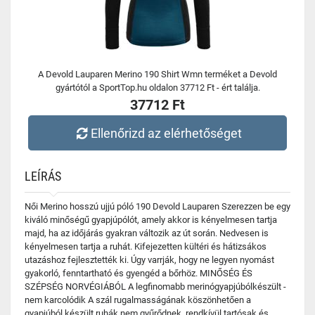
A Devold Lauparen Merino 190 Shirt Wmn terméket a Devold
gyártótól a SportTop.hu oldalon 37712 Ft - ért találja.
37712 Ft
Ellenőrizd az elérhetőséget
LEÍRÁS
Női Merino hosszú ujjú póló 190 Devold Lauparen Szerezzen be egy
kiváló minőségű gyapjúpólót, amely akkor is kényelmesen tartja
majd, ha az időjárás gyakran változik az út során. Nedvesen is
kényelmesen tartja a ruhát. Kifejezetten kültéri és hátizsákos
utazáshoz fejlesztették ki. Úgy varrják, hogy ne legyen nyomást
gyakorló, fenntartható és gyengéd a bőrhöz. MINŐSÉG ÉS
SZÉPSÉG NORVÉGIÁBÓL A legfinomabb merinógyapjúbólkészült -
nem karcolódik A szál rugalmasságának köszönhetően a
gyapjúból készült ruhák nem gyűrődnek, rendkívül tartósak és