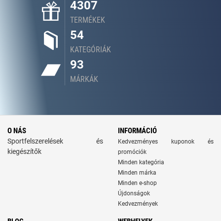
4307
TERMÉKEK
54
KATEGÓRIÁK
93
MÁRKÁK
O NÁS
INFORMÁCIÓ
Sportfelszerelések és
Kedvezményes kuponok és
kiegészítők
promóciók
Minden kategória
Minden márka
Minden e-shop
Újdonságok
Kedvezmények