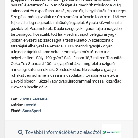
hosszú élettartamúak. A minőséget és megbízhatóságot a világ
kalandorai és expedíciós utazói, sportolók, hegyi hütték és a Hegyi
Szolgálat már igazolták az Ön számára. ADevold több mint 166 éve
fejleszti a legmagasabb minőségű gyapjút. Gyapjú közvetlenül a
gazdáktól. Paraméterek: Dupla szegélyek - garantálja a nagyobb
tartósságot. Hosszabbított hát - védi a csípőt Lélegző anyag -
jobban elvezeti az izzadságot a testfelülettől A szellőzőháló
stratégiai elhelyezése Anyaga: 100% merinói gyapjú - olyan
tulajdonságokkal, amelyeket semmilyen műszál nem tud
helyettesíteni. Súly: 190 gr/m2 Szál: Finom 18,7 mikron Tanúsítás:
Oeko Tex Standard 100 - a gyapjúruházat megfelel a szigorú
minőségi kritériumoknak. Gondoskodás: Ne vasalja a gyapjú
ruhákat , és soha ne mossa a mosodában, további részletek a
Devold blogon. Kézzel vagy gyapjúprogrammal mossa, kizárólag
Biowash lanolin géllel.
Ean:
7028567483404
Márka:
Devold
Eladó:
SanaSport
További információkért az eladótól