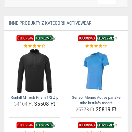
INNE PRODUKTY Z KATEGORII ACTIVEWEAR
ÚJDONSÁG
KEDVEZMÉNY
ÚJDONSÁG
KEDVEZMÉNY
Ronhill M Tech Prism 1/2 Zip
Sensor Merino Active pánské
35508 Ft
34104 Ft
triko kr.rukáv modrá
25819 Ft
25778 Ft
ÚJDONSÁG
KEDVEZMÉNY
ÚJDONSÁG
KEDVEZMÉNY