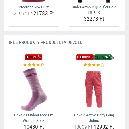
Progress Mw Nkrz
Under Armour Qualifier Cold
21783 Ft
21964 Ft
LS-BLK
32278 Ft
INNE PRODUKTY PRODUCENTA DEVOLD
ÚJDONSÁG
ÚJDONSÁG
KEDVEZMÉNY
Devold Outdoor Medium
Devold Active Baby Long
Woman Sock
Johns
10480 Ft
12902 Ft
13009 Ft