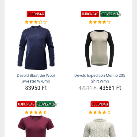
ÚJDONSÁG
ÚJDONSÁG
KEDVEZMÉNY
Devold Blaatrøie Wool
Devold Expedition Merino 235
Sweater W/Emb
Shirt Wmn
83950 Ft
43581 Ft
42311 Ft
ÚJDONSÁG
KEDVEZMÉNY
ÚJDONSÁG