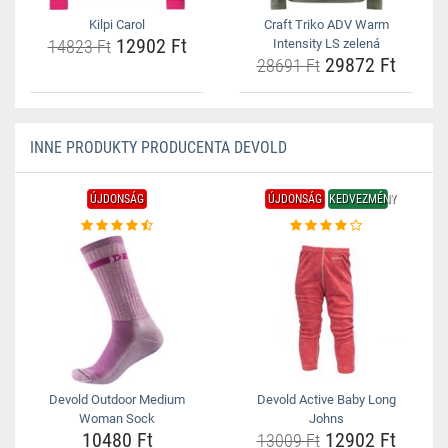
Kilpi Carol
Craft Triko ADV Warm
12902 Ft
14823 Ft
Intensity LS zelená
29872 Ft
28691 Ft
INNE PRODUKTY PRODUCENTA DEVOLD
ÚJDONSÁG
ÚJDONSÁG
KEDVEZMÉNY
Devold Outdoor Medium
Devold Active Baby Long
Woman Sock
Johns
10480 Ft
12902 Ft
13009 Ft