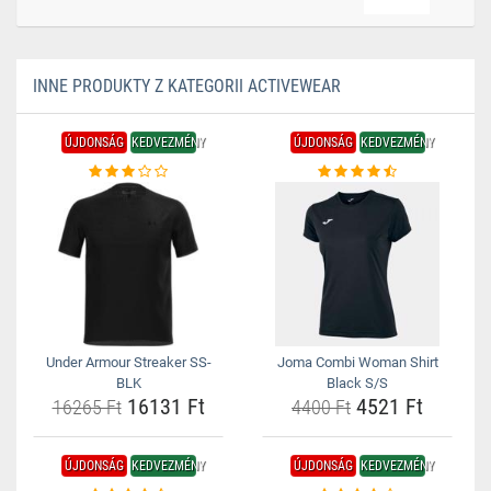
INNE PRODUKTY Z KATEGORII ACTIVEWEAR
ÚJDONSÁG
KEDVEZMÉNY
ÚJDONSÁG
KEDVEZMÉNY
Under Armour Streaker SS-
Joma Combi Woman Shirt
BLK
Black S/S
16131 Ft
4521 Ft
16265 Ft
4400 Ft
ÚJDONSÁG
KEDVEZMÉNY
ÚJDONSÁG
KEDVEZMÉNY