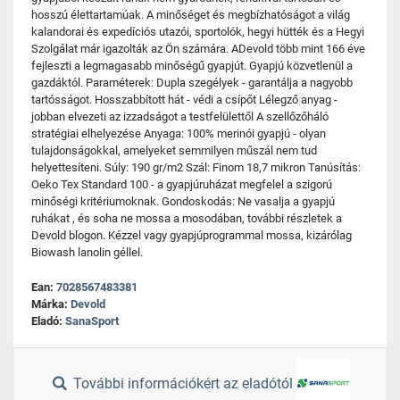
hosszú élettartamúak. A minőséget és megbízhatóságot a világ
kalandorai és expedíciós utazói, sportolók, hegyi hütték és a Hegyi
Szolgálat már igazolták az Ön számára. ADevold több mint 166 éve
fejleszti a legmagasabb minőségű gyapjút. Gyapjú közvetlenül a
gazdáktól. Paraméterek: Dupla szegélyek - garantálja a nagyobb
tartósságot. Hosszabbított hát - védi a csípőt Lélegző anyag -
jobban elvezeti az izzadságot a testfelülettől A szellőzőháló
stratégiai elhelyezése Anyaga: 100% merinói gyapjú - olyan
tulajdonságokkal, amelyeket semmilyen műszál nem tud
helyettesíteni. Súly: 190 gr/m2 Szál: Finom 18,7 mikron Tanúsítás:
Oeko Tex Standard 100 - a gyapjúruházat megfelel a szigorú
minőségi kritériumoknak. Gondoskodás: Ne vasalja a gyapjú
ruhákat , és soha ne mossa a mosodában, további részletek a
Devold blogon. Kézzel vagy gyapjúprogrammal mossa, kizárólag
Biowash lanolin géllel.
Ean:
7028567483381
Márka:
Devold
Eladó:
SanaSport
További információkért az eladótól