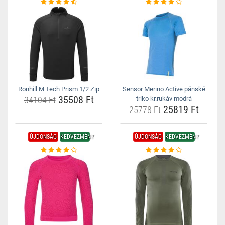
Ronhill M Tech Prism 1/2 Zip
Sensor Merino Active pánské
35508 Ft
34104 Ft
triko kr.rukáv modrá
25819 Ft
25778 Ft
ÚJDONSÁG
KEDVEZMÉNY
ÚJDONSÁG
KEDVEZMÉNY