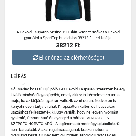
A Devold Lauparen Merino 190 Shirt Wmn terméket a Devold
gyártótól a SportTop.hu oldalon 38212 Ft - ért találja.
38212 Ft
Ellenőrizd az elérhetőséget
LEÍRÁS
Női Merino hosszú ujjú póló 190 Devold Lauparen Szerezzen be egy
kiváló minőségű gyapjúpólót, amely akkor is kényelmesen tartja
majd, ha az időjárás gyakran változik az út során. Nedvesen is
kényelmesen tartja a ruhát. Kifejezetten kültéri és hátizsákos
utazáshoz fejlesztették ki. Úgy varrják, hogy ne legyen nyomást
gyakorló, fenntartható és gyengéd a bőrhöz. MINŐSÉG ÉS
SZÉPSÉG NORVÉGIÁBÓL A legfinomabb merinógyapjúbólkészült -
nem karcolódik A szál rugalmasságának köszönhetően a
gyapjúból készült ruhák nem gyűrődnek, rendkívül tartósak és