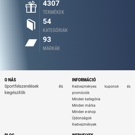
4307
TERMÉKEK
54
KATEGÓRIÁK
93
MÁRKÁK
O NÁS
INFORMÁCIÓ
Sportfelszerelések és
Kedvezményes kuponok és
kiegészítők
promóciók
Minden kategória
Minden márka
Minden e-shop
Újdonságok
Kedvezmények