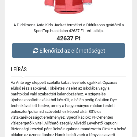
A Didriksons Ante Kids Jacket terméket a Didriksons gyártótól a
SportTop.hu oldalon 42637 Ft - ért találja.
42637 Ft
Ellenőrizd az elérhetőséget
LEÍRÁS
Az Ante egy steppelt szélálló kabát levehető ujjakkal. Cipzáras
elülső rész sapkával. Tökéletes viselet az iskolába vagy a
barátokkal való szabadtéri kalandozáshoz. A szigetelés
újrahasznosított szálakból készült, a bélés pedig Solution Dye
technikával lett festve, amely a hagyományos módon festett
poliészter/poliamid szövetekhez képest akár 80%-os
víztakarékosságot eredményez. Specifikációk: PFC-mentes
vízlepergető kivitel. Állítható szegély Állvédő Levehető kapucni
Biztonsági kesztyű pánt Belső rugalmas mandzsetta Címke a belső
oldalon az azonosításhoz Hurok belső zseb a fényvisszaverő