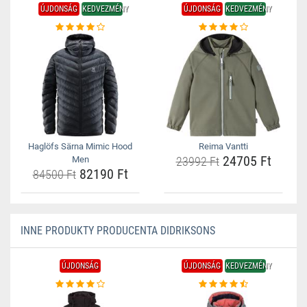
ÚJDONSÁG
KEDVEZMÉNY
ÚJDONSÁG
KEDVEZMÉNY
Haglöfs Särna Mimic Hood
Reima Vantti
24705 Ft
Men
23992 Ft
82190 Ft
84500 Ft
INNE PRODUKTY PRODUCENTA DIDRIKSONS
ÚJDONSÁG
ÚJDONSÁG
KEDVEZMÉNY