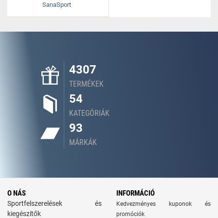
SanaSport
4307
TERMÉKEK
54
KATEGÓRIÁK
93
MÁRKÁK
O NÁS
INFORMÁCIÓ
Sportfelszerelések és
Kedvezményes kuponok és
kiegészítők
promóciók