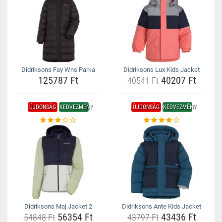
Didriksons Fay Wns Parka
Didriksons Lux Kids Jacket
125787 Ft
40207 Ft
40541 Ft
ÚJDONSÁG
KEDVEZMÉNY
ÚJDONSÁG
KEDVEZMÉNY
Didriksons Maj Jacket 2
Didriksons Ante Kids Jacket
56354 Ft
43436 Ft
54848 Ft
43797 Ft