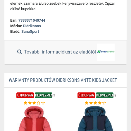
elemek számára Elülső zsebek Fényvisszaverő részletek Cipzár
elülső kupakkal
Ean:
7333371040744
Márka:
Didriksons
Eladó:
SanaSport
További információkért az eladótól
WARIANTY PRODUKTÓW DIDRIKSONS ANTE KIDS JACKET
ÚJDONSÁG
KEDVEZMÉNY
ÚJDONSÁG
KEDVEZMÉNY