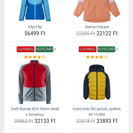
Kilpi Flip
Reima Fiskare
56499 Ft
22122 Ft
22305 Ft
ÚJDONSÁG
KEDVEZMÉNY
ÚJDONSÁG
KEDVEZMÉNY
Craft Bunda ADV Storm šedá
Color Kids Ski jacket, quilted,
s červenou
AF 10.000
32133 Ft
33893 Ft
30862 Ft
32874 Ft