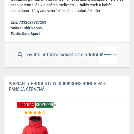
zseb patenttal és 2 cipzáras mellzseb - 1 hálós zseb a kabát
belsejében - fényvisszaverő kezelés a motorháztetőn
Ean:
7332627887263
Márka:
Didriksons
Eladó:
SanaSport
További információkért az eladótól
WARIANTY PRODUKTÓW DIDRIKSONS BUNDA PAUL
PÁNSKÁ ČERVENÁ
ÚJDONSÁG
KEDVEZMÉNY