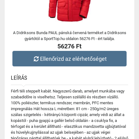
A Didriksons Bunda PAUL pánská červená terméket a Didriksons
gyártótól a SportTop.hu oldalon 56276 Ft - ért találja.
56276 Ft
Ellenőrizd az elérhetőséget
LEÍRÁS
Férfi téli steppelt kabát. Nagyszerű darab, amelyet munkába vagy
szabadidőre is viselhetsz. Teljesen szélálló és részben vízálló.
100% poliészter, termikus rendszer, membrán, PFC mentes
impregnálás Hát hossza L méretben: 81 cm - 250g/m2 üreges
szálas szigetelés - kétirányú központi cipzár, amely védi az állat a
kopástól - puha gyapjú a gallér belső oldalán - a csuklya fix, a
térfogat és a kerület állítható - elasztikus mandzsetta ujjbújtatóval
és hüvelykujjnyílással az ujjak belsejében - az ujjak végei
tépőzáras pánttal állíthatóak be - a kabát alulról lehúzható - 2 elülső