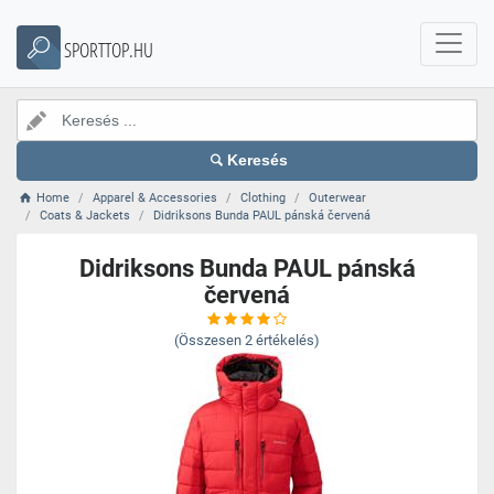
SPORTTOP.HU
Keresés
Home
Apparel & Accessories
Clothing
Outerwear
Coats & Jackets
Didriksons Bunda PAUL pánská červená
Didriksons Bunda PAUL pánská
červená
(Összesen
2
értékelés)