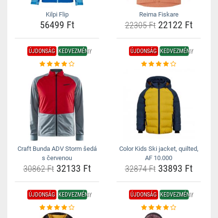
Kilpi Flip
Reima Fiskare
56499 Ft
22122 Ft
22305 Ft
ÚJDONSÁG
KEDVEZMÉNY
ÚJDONSÁG
KEDVEZMÉNY
Craft Bunda ADV Storm šedá
Color Kids Ski jacket, quilted,
s červenou
AF 10.000
32133 Ft
33893 Ft
30862 Ft
32874 Ft
ÚJDONSÁG
KEDVEZMÉNY
ÚJDONSÁG
KEDVEZMÉNY