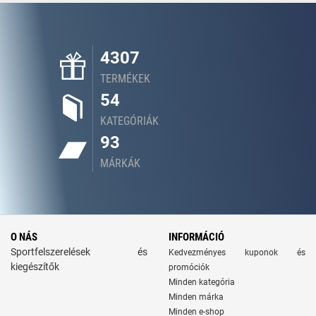
4307
TERMÉKEK
54
KATEGÓRIÁK
93
MÁRKÁK
O NÁS
INFORMÁCIÓ
Sportfelszerelések és
Kedvezményes kuponok és
kiegészítők
promóciók
Minden kategória
Minden márka
Minden e-shop