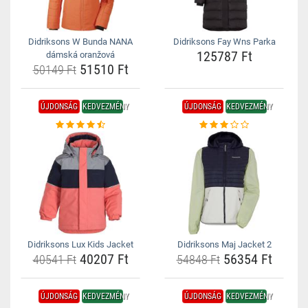
Didriksons W Bunda NANA
Didriksons Fay Wns Parka
125787 Ft
dámská oranžová
51510 Ft
50149 Ft
ÚJDONSÁG
KEDVEZMÉNY
ÚJDONSÁG
KEDVEZMÉNY
Didriksons Lux Kids Jacket
Didriksons Maj Jacket 2
40207 Ft
56354 Ft
40541 Ft
54848 Ft
ÚJDONSÁG
KEDVEZMÉNY
ÚJDONSÁG
KEDVEZMÉNY