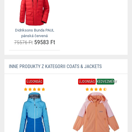
Didriksons Bunda PAUL
pánská červená
59583 Ft
75576 Ft
INNE PRODUKTY Z KATEGORII COATS & JACKETS
ÚJDONSÁG
ÚJDONSÁG
KEDVEZMÉNY