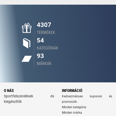
4307
TERMÉKEK
54
KATEGÓRIÁK
93
MÁRKÁK
O NÁS
INFORMÁCIÓ
Sportfelszerelések és
Kedvezményes kuponok és
kiegészítők
promóciók
Minden kategória
Minden márka