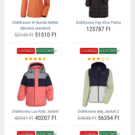
Didriksons W Bunda NANA
Didriksons Fay Wns Parka
125787 Ft
dámská oranžová
51510 Ft
50149 Ft
ÚJDONSÁG
KEDVEZMÉNY
ÚJDONSÁG
KEDVEZMÉNY
Didriksons Lux Kids Jacket
Didriksons Maj Jacket 2
40207 Ft
56354 Ft
40541 Ft
54848 Ft
ÚJDONSÁG
KEDVEZMÉNY
ÚJDONSÁG
KEDVEZMÉNY