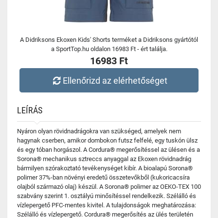
A Didriksons Ekoxen Kids' Shorts terméket a Didriksons gyártótól
a SportTop.hu oldalon 16983 Ft - ért találja.
16983 Ft
Ellenőrizd az elérhetőséget
LEÍRÁS
Nyáron olyan rövidnadrágokra van szükséged, amelyek nem
hagynak cserben, amikor dombokon futsz felfelé, egy tuskón ülsz
és egy tóban horgászol. A Cordura® megerősítéssel az ülésen és a
Sorona® mechanikus sztreccs anyaggal az Ekoxen rövidnadrág
bármilyen szórakoztató tevékenységet kibír. A bioalapú Sorona®
polimer 37%-ban növényi eredetű összetevőkből (kukoricacsíra
olajból származó olaj) készül. A Sorona® polimer az OEKO-TEX 100
szabvány szerint 1. osztályú minősítéssel rendelkezik. Szélálló és
vízlepergető PFC-mentes kivitel. A tulajdonságok meghatározása:
Szélálló és vízlepergető. Cordura® megerősítés az ülés területén