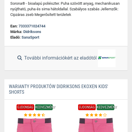
Sorona® - bioalapú poliészter. Puha szövött anyag, mechanikusan
nyújtható, puha és sima hátoldallal. Szabályos szabás Jellemzők:
Cipzáras zseb Megerősített területek
Ean:
7333371024744
Márka:
Didriksons
Eladó:
SanaSport
További információkért az eladótól
WARIANTY PRODUKTÓW DIDRIKSONS EKOXEN KIDS'
SHORTS
ÚJDONSÁG
KEDVEZMÉNY
ÚJDONSÁG
KEDVEZMÉNY