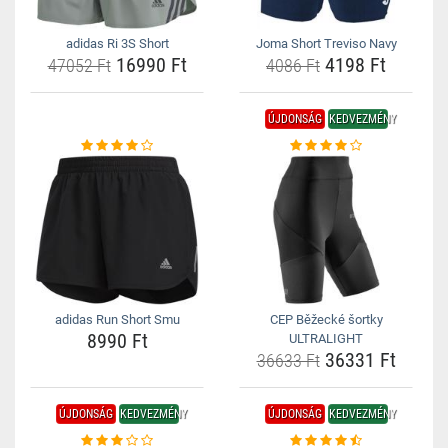
adidas Ri 3S Short
Joma Short Treviso Navy
16990 Ft
4198 Ft
47052 Ft
4086 Ft
ÚJDONSÁG
KEDVEZMÉNY
adidas Run Short Smu
CEP Běžecké šortky
8990 Ft
ULTRALIGHT
36331 Ft
36633 Ft
ÚJDONSÁG
KEDVEZMÉNY
ÚJDONSÁG
KEDVEZMÉNY