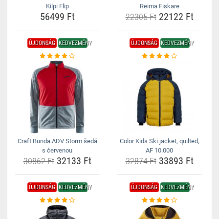
Kilpi Flip
Reima Fiskare
56499 Ft
22122 Ft
22305 Ft
ÚJDONSÁG
KEDVEZMÉNY
ÚJDONSÁG
KEDVEZMÉNY
Craft Bunda ADV Storm šedá
Color Kids Ski jacket, quilted,
s červenou
AF 10.000
32133 Ft
33893 Ft
30862 Ft
32874 Ft
ÚJDONSÁG
KEDVEZMÉNY
ÚJDONSÁG
KEDVEZMÉNY