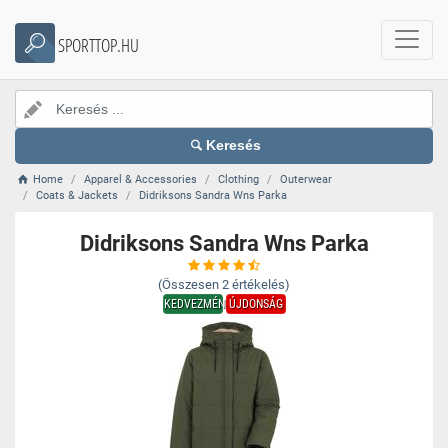
SPORTTOP.HU
Keresés
Home
Apparel & Accessories
Clothing
Outerwear
Coats & Jackets
Didriksons Sandra Wns Parka
Didriksons Sandra Wns Parka
(Összesen
2
értékelés)
KEDVEZMÉNY
ÚJDONSÁG