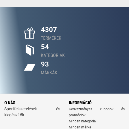
4307
TERMÉKEK
54
KATEGÓRIÁK
93
MÁRKÁK
O NÁS
INFORMÁCIÓ
Sportfelszerelések és
Kedvezményes kuponok és
kiegészítők
promóciók
Minden kategória
Minden márka