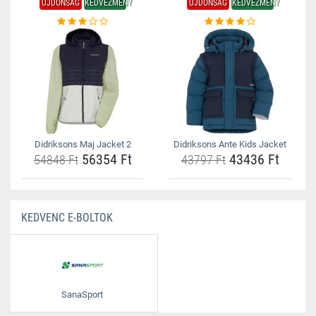
ÚJDONSÁG
KEDVEZMÉNY
ÚJDONSÁG
KEDVEZMÉNY
Didriksons Maj Jacket 2
Didriksons Ante Kids Jacket
56354 Ft
43436 Ft
54848 Ft
43797 Ft
KEDVENC E-BOLTOK
SanaSport