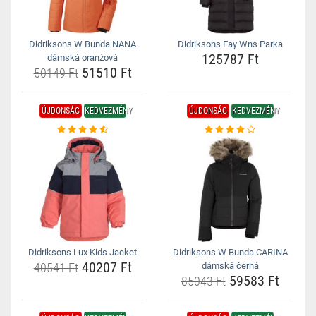
Didriksons W Bunda NANA
Didriksons Fay Wns Parka
125787 Ft
dámská oranžová
51510 Ft
50149 Ft
ÚJDONSÁG
KEDVEZMÉNY
ÚJDONSÁG
KEDVEZMÉNY
Didriksons Lux Kids Jacket
Didriksons W Bunda CARINA
40207 Ft
40541 Ft
dámská černá
59583 Ft
85043 Ft