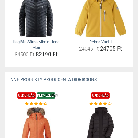
Haglöfs Särna Mimic Hood
Reima Vantti
24705 Ft
Men
24045 Ft
82190 Ft
84500 Ft
INNE PRODUKTY PRODUCENTA DIDRIKSONS
ÚJDONSÁG
KEDVEZMÉNY
ÚJDONSÁG