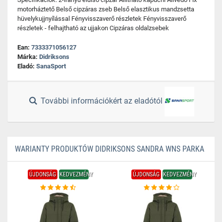
motorháztető Belső cipzáras zseb Belső elasztikus mandzsetta
hüvelykujjnyílással Fényvisszaverő részletek Fényvisszaverő
részletek - felhajtható az ujjakon Cipzáras oldalzsebek
Ean:
7333371056127
Márka:
Didriksons
Eladó:
SanaSport
További információkért az eladótól
WARIANTY PRODUKTÓW DIDRIKSONS SANDRA WNS PARKA
ÚJDONSÁG
KEDVEZMÉNY
ÚJDONSÁG
KEDVEZMÉNY