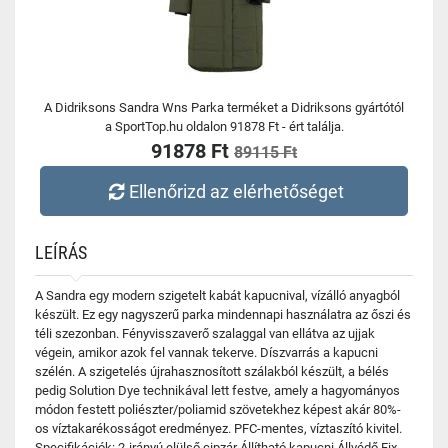
A Didriksons Sandra Wns Parka terméket a Didriksons gyártótól
a SportTop.hu oldalon 91878 Ft - ért találja.
91878 Ft
89115 Ft
Ellenőrizd az elérhetőséget
LEÍRÁS
A Sandra egy modern szigetelt kabát kapucnival, vízálló anyagból
készült. Ez egy nagyszerű parka mindennapi használatra az őszi és
téli szezonban. Fényvisszaverő szalaggal van ellátva az ujjak
végein, amikor azok fel vannak tekerve. Díszvarrás a kapucni
szélén. A szigetelés újrahasznosított szálakból készült, a bélés
pedig Solution Dye technikával lett festve, amely a hagyományos
módon festett poliészter/poliamid szövetekhez képest akár 80%-
os víztakarékosságot eredményez. PFC-mentes, víztaszító kivitel.
Specifikációk: 2-irányú elülső cipzár Állítható kapucni Állvédő Fix