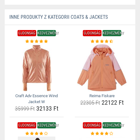
INNE PRODUKTY Z KATEGORII COATS & JACKETS
ÚJDONSÁG
KEDVEZMÉNY
ÚJDONSÁG
KEDVEZMÉNY
Craft Adv Essence Wind
Reima Fiskare
22122 Ft
Jacket W
22305 Ft
32133 Ft
35999 Ft
ÚJDONSÁG
KEDVEZMÉNY
ÚJDONSÁG
KEDVEZMÉNY