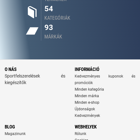
54
KATEGÓRIÁK
93
MÁRKÁK
O NÁS
INFORMÁCIÓ
Sportfelszerelések és
Kedvezményes kuponok és
kiegészítők
promóciók
Minden kategória
Minden márka
Minden e-shop
Újdonságok
Kedvezmények
BLOG
WEBHELYEK
Magazinunk
Rólunk