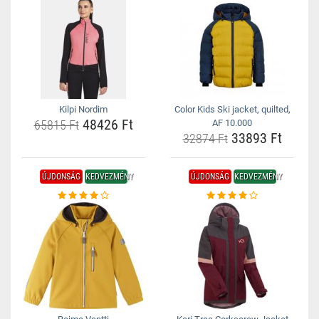
Kilpi Nordim
Color Kids Ski jacket, quilted,
48426 Ft
65815 Ft
AF 10.000
33893 Ft
32874 Ft
ÚJDONSÁG
KEDVEZMÉNY
ÚJDONSÁG
KEDVEZMÉNY