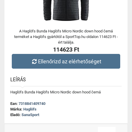
A Haglöfs Bunda Haglöfs Micro Nordic down hood černá
terméket a Haglöfs gyártótól a SportTop.hu oldalon 114623 Ft -
ért találja.
114623 Ft
Ellenőrizd az elérhetőséget
LEÍRÁS
Haglöfs Bunda Haglöfs Micro Nordic down hood černá
Ean:
7318841409740
Márka:
Haglöfs
Eladó:
SanaSport