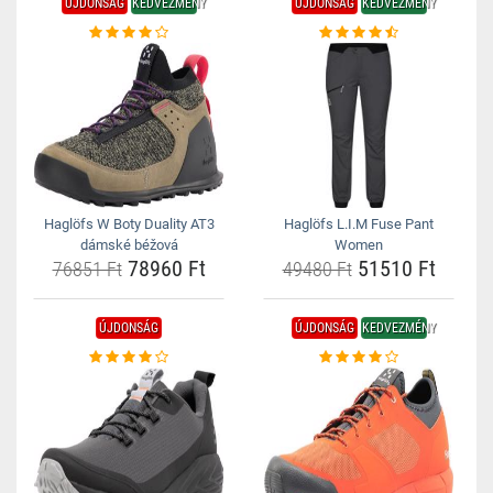
ÚJDONSÁG
KEDVEZMÉNY
ÚJDONSÁG
KEDVEZMÉNY
Haglöfs W Boty Duality AT3
Haglöfs L.I.M Fuse Pant
dámské béžová
Women
78960 Ft
51510 Ft
76851 Ft
49480 Ft
ÚJDONSÁG
ÚJDONSÁG
KEDVEZMÉNY