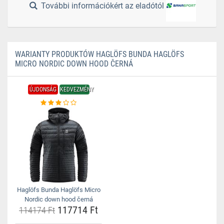
További információkért az eladótól
WARIANTY PRODUKTÓW HAGLÖFS BUNDA HAGLÖFS
MICRO NORDIC DOWN HOOD ČERNÁ
ÚJDONSÁG
KEDVEZMÉNY
Haglöfs Bunda Haglöfs Micro
Nordic down hood černá
117714 Ft
114174 Ft