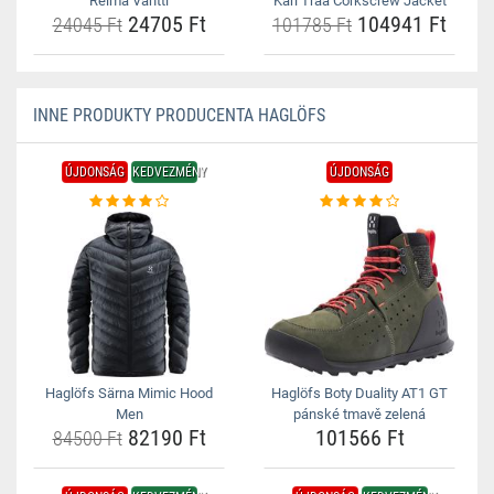
Reima Vantti
Kari Traa Corkscrew Jacket
24705 Ft
104941 Ft
24045 Ft
101785 Ft
INNE PRODUKTY PRODUCENTA HAGLÖFS
ÚJDONSÁG
KEDVEZMÉNY
ÚJDONSÁG
Haglöfs Särna Mimic Hood
Haglöfs Boty Duality AT1 GT
Men
pánské tmavě zelená
82190 Ft
101566 Ft
84500 Ft