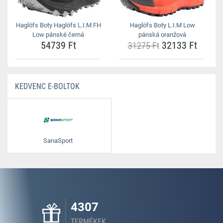
Haglöfs Boty Haglöfs L.I.M FH
Haglöfs Boty L.I.M Low
Low pánské černá
pánská oranžová
54739 Ft
32133 Ft
31275 Ft
KEDVENC E-BOLTOK
SanaSport
4307
TERMÉKEK