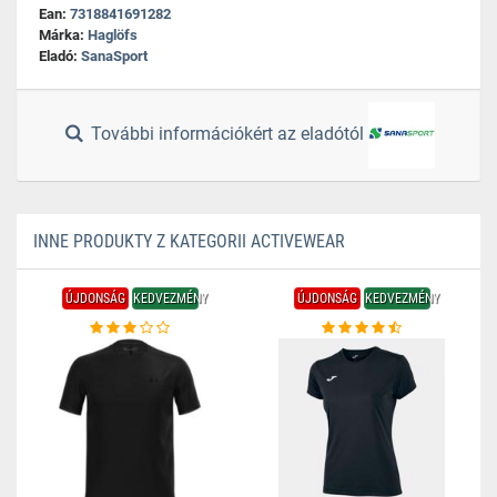
Ean:
7318841691282
Márka:
Haglöfs
Eladó:
SanaSport
További információkért az eladótól
INNE PRODUKTY Z KATEGORII ACTIVEWEAR
ÚJDONSÁG
KEDVEZMÉNY
ÚJDONSÁG
KEDVEZMÉNY