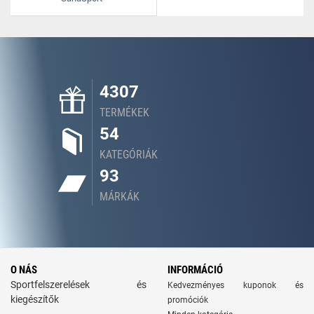
4307
TERMÉKEK
54
KATEGÓRIÁK
93
MÁRKÁK
O NÁS
INFORMÁCIÓ
Sportfelszerelések és
Kedvezményes kuponok és
kiegészítők
promóciók