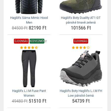
Haglöfs Särna Mimic Hood
Haglöfs Boty Duality AT1 GT
Men
pánské tmavě zelená
82190 Ft
101566 Ft
84500 Ft
ÚJDONSÁG
KEDVEZMÉNY
ÚJDONSÁG
Haglöfs L.I.M Fuse Pant
Haglöfs Boty Haglöfs L.I.M FH
Women
Low pánské černá
51510 Ft
54739 Ft
49480 Ft