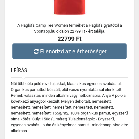
A Haglöfs Camp Tee Women terméket a Haglöfs gyártótól a
SportTop.hu oldalon 22799 Ft - ért találja.
22799 Ft
Ellenőrizd az elérhetőséget
LEÍRÁS
Női többcélú póló rövid ujjakkal, klasszikus egyenes szabással.
Organikus pamutból készült, elöl vonzó nyomtatással élénkített.
Remek választás minden alkalmi vagy hétköznapra. Anya A póló a
következő anyagból készült: Mélyen dekoltált, nemesített,
nemesített, nemesített, nemesített, nemesített, nemesített,
nemesített, nemesített: 155g/m2, 100% organikus pamut, egyszerű
sima kötés. Súly: 150g (L méret) Tulajdonságok: - Egyszerű,
egyenes szabás - puha és kényelmes pamut - mindennapi viseletre
alkalmas