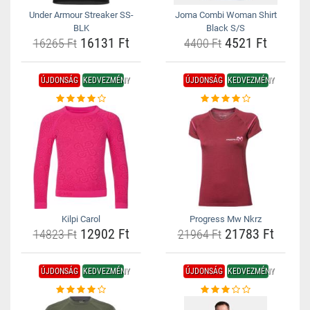
Under Armour Streaker SS-
Joma Combi Woman Shirt
BLK
Black S/S
16131 Ft
4521 Ft
16265 Ft
4400 Ft
ÚJDONSÁG
KEDVEZMÉNY
ÚJDONSÁG
KEDVEZMÉNY
Kilpi Carol
Progress Mw Nkrz
12902 Ft
21783 Ft
14823 Ft
21964 Ft
ÚJDONSÁG
KEDVEZMÉNY
ÚJDONSÁG
KEDVEZMÉNY