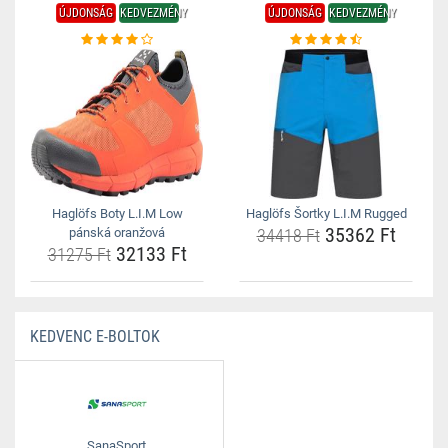
ÚJDONSÁG
KEDVEZMÉNY
ÚJDONSÁG
KEDVEZMÉNY
Haglöfs Boty L.I.M Low
Haglöfs Šortky L.I.M Rugged
35362 Ft
pánská oranžová
34418 Ft
32133 Ft
31275 Ft
KEDVENC E-BOLTOK
SanaSport