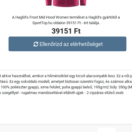
A Haglöfs Frost Mid Hood Women terméket a Haglöfs gyártótól a
SportTop.hu oldalon 39151 Ft - ért találja.
39151 Ft
Ellenőrizd az elérhetőséget
t akkor használhat, amikor a hőmérséklet egy kicsit alacsonyabb lesz. Ez a női
intású. Ez egy sokoldalú modell, amelyet biztosan szeretni fogsz, és számos al
 100% poliészter gyapjú, sima felület, puha gyapjú belső, 195g/m2 Súly: 350g (M
szegéllyel - rugalmas mandzsettával ellátott ujjak - 2 cipzáras elülső zseb