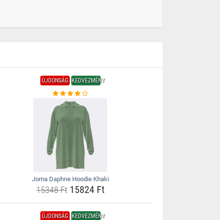
ÚJDONSÁG
KEDVEZMÉNY
Joma Daphne Hoodie Khaki
15824 Ft
15348 Ft
ÚJDONSÁG
KEDVEZMÉNY