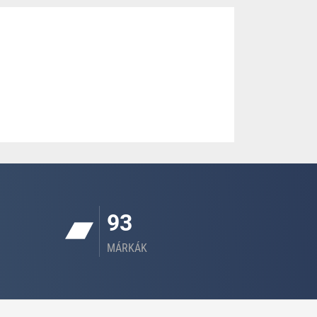
93
MÁRKÁK