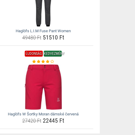
Haglöfs L.I.M Fuse Pant Women
51510 Ft
49480 Ft
ÚJDONSÁG
KEDVEZMÉNY
Haglöfs W Šortky Moran dámské červená
22445 Ft
27420 Ft