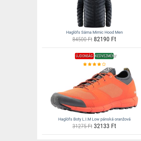
Haglöfs Särna Mimic Hood Men
82190 Ft
84500 Ft
ÚJDONSÁG
KEDVEZMÉNY
Haglöfs Boty L.I.M Low pánská oranžová
32133 Ft
31275 Ft