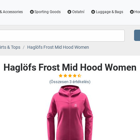
& Accessories
Sporting Goods
Ostatní
Luggage & Bags
Ho
irts & Tops
Haglöfs Frost Mid Hood Women
Haglöfs Frost Mid Hood Women
(Összesen
3
értékelés)