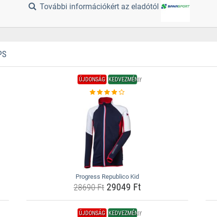
További információkért az eladótól
PS
ÚJDONSÁG
KEDVEZMÉNY
Progress Republico Kid
29049 Ft
28690 Ft
ÚJDONSÁG
KEDVEZMÉNY