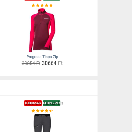
Progress Tispa Zip
30664 Ft
30854 Ft
ÚJDONSÁG
KEDVEZMÉNY