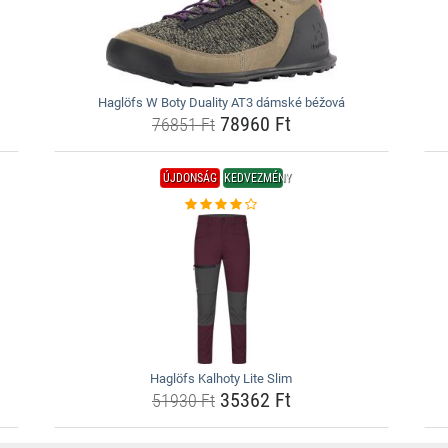
Haglöfs W Boty Duality AT3 dámské béžová
78960 Ft
76851 Ft
ÚJDONSÁG
KEDVEZMÉNY
Haglöfs Kalhoty Lite Slim
35362 Ft
51930 Ft