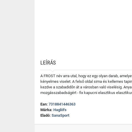
LEÍRÁS
A FROST név arra utal, hogy ez egy olyan darab, amelye
kényelmes viselet. A felső oldal sima és kellemes tap
kezdve a szabadidőn át a városban való viselésig. Anya
mozgásszabadságért - fix kapucni elasztikus elasztikus 
Ean:
7318841446363
Márka:
Haglöfs
Eladó:
SanaSport