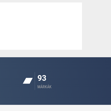
93
MÁRKÁK