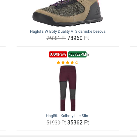
Haglöfs W Boty Duality AT3 dámské béžová
78960 Ft
76851 Ft
ÚJDONSÁG
KEDVEZMÉNY
Haglöfs Kalhoty Lite Slim
35362 Ft
51930 Ft