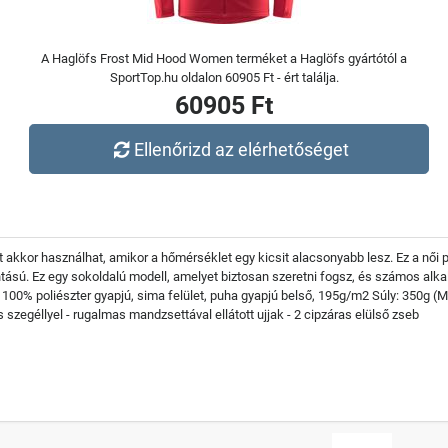
A Haglöfs Frost Mid Hood Women terméket a Haglöfs gyártótól a
SportTop.hu oldalon 60905 Ft - ért találja.
60905 Ft
Ellenőrizd az elérhetőséget
t akkor használhat, amikor a hőmérséklet egy kicsit alacsonyabb lesz. Ez a női
intású. Ez egy sokoldalú modell, amelyet biztosan szeretni fogsz, és számos al
 100% poliészter gyapjú, sima felület, puha gyapjú belső, 195g/m2 Súly: 350g (M
szegéllyel - rugalmas mandzsettával ellátott ujjak - 2 cipzáras elülső zseb