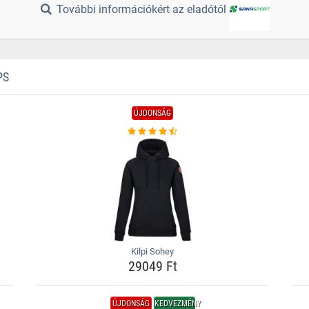
További információkért az eladótól
PS
ÚJDONSÁG
Kilpi Sohey
29049 Ft
ÚJDONSÁG
KEDVEZMÉNY