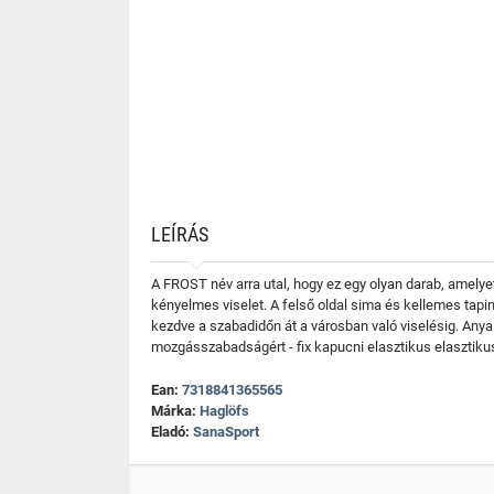
LEÍRÁS
A FROST név arra utal, hogy ez egy olyan darab, amelye
kényelmes viselet. A felső oldal sima és kellemes tap
kezdve a szabadidőn át a városban való viselésig. Anya
mozgásszabadságért - fix kapucni elasztikus elasztikus 
Ean:
7318841365565
Márka:
Haglöfs
Eladó:
SanaSport