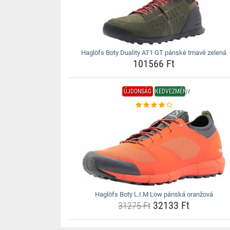
Haglöfs Boty Duality AT1 GT pánské tmavě zelená
101566 Ft
ÚJDONSÁG
KEDVEZMÉNY
Haglöfs Boty L.I.M Low pánská oranžová
32133 Ft
31275 Ft