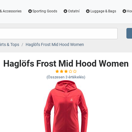
& Accessories
Sporting Goods
Ostatní
Luggage & Bags
Ho
irts & Tops
Haglöfs Frost Mid Hood Women
Haglöfs Frost Mid Hood Women
(Összesen
3
értékelés)