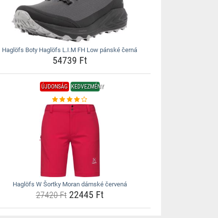
Haglöfs Boty Haglöfs L.I.M FH Low pánské černá
54739 Ft
ÚJDONSÁG
KEDVEZMÉNY
Haglöfs W Šortky Moran dámské červená
22445 Ft
27420 Ft