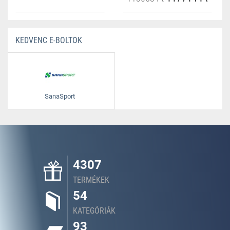
KEDVENC E-BOLTOK
SanaSport
4307
TERMÉKEK
54
KATEGÓRIÁK
93