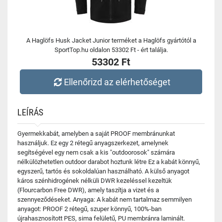
A Haglöfs Husk Jacket Junior terméket a Haglöfs gyártótól a
SportTop.hu oldalon 53302 Ft - ért találja.
53302 Ft
Ellenőrizd az elérhetőséget
LEÍRÁS
Gyermekkabát, amelyben a saját PROOF membránunkat
használjuk. Ez egy 2 rétegű anyagszerkezet, amelynek
segítségével egy nem csak a kis "outdoorosok" számára
nélkülözhetetlen outdoor darabot hoztunk létre Ez a kabát könnyű,
egyszerű, tartós és sokoldalúan használható. A külső anyagot
káros szénhidrogének nélküli DWR kezeléssel kezeltük
(Flourcarbon Free DWR), amely taszítja a vizet és a
szennyeződéseket. Anyaga: A kabát nem tartalmaz semmilyen
anyagot: PROOF 2 rétegű, szuper könnyű, 100%-ban
újrahasznosított PES, sima felületű, PU membránra laminált.