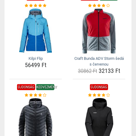
Kilpi Flip
Craft Bunda ADV Storm šedá
56499 Ft
s červenou
32133 Ft
30862 Ft
ÚJDONSÁG
KEDVEZMÉNY
ÚJDONSÁG