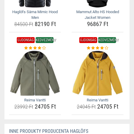
Haglöfs Särna Mimic Hood
Mammut Alto HS Hooded
Men
Jacket Women
82190 Ft
96867 Ft
84500 Ft
ÚJDONSÁG
KEDVEZMÉNY
ÚJDONSÁG
KEDVEZMÉNY
Reima Vantti
Reima Vantti
24705 Ft
24705 Ft
23992 Ft
24045 Ft
INNE PRODUKTY PRODUCENTA HAGLÖFS