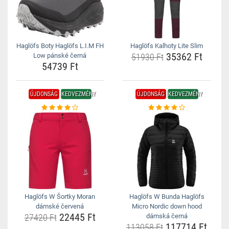
Haglöfs Boty Haglöfs L.I.M FH
Haglöfs Kalhoty Lite Slim
35362 Ft
Low pánské černá
51930 Ft
54739 Ft
ÚJDONSÁG
KEDVEZMÉNY
ÚJDONSÁG
KEDVEZMÉNY
Haglöfs W Šortky Moran
Haglöfs W Bunda Haglöfs
dámské červená
Micro Nordic down hood
22445 Ft
27420 Ft
dámská černá
117714 Ft
113058 Ft