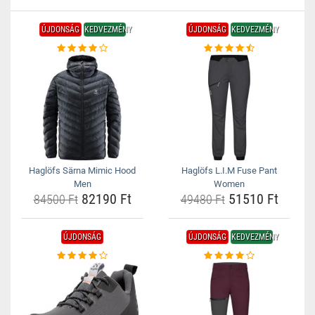
ÚJDONSÁG
KEDVEZMÉNY
ÚJDONSÁG
KEDVEZMÉNY
Haglöfs Särna Mimic Hood
Haglöfs L.I.M Fuse Pant
Men
Women
82190 Ft
51510 Ft
84500 Ft
49480 Ft
ÚJDONSÁG
ÚJDONSÁG
KEDVEZMÉNY