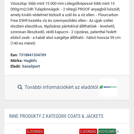
Vízoszlop: több mint 15 000 mm Lélegzőképessé több mint 15
000g/m2/24h Tulajdonságok: - 2 rétegű PROOF anyagból készült,
amely kiváló védelmet biztosít a szél és a víz ellen. - Flourcarbon
Free DWR kezelés víz és szennyeződés ellen - Az ujjak szélei
részben elasztikus, tépőzáras pántokkal állíthatóak - levehető,
szorosan illeszkedő, védő kapucni - 2 cipzáras, patenttal fedett
elülső zseb - a kabát alsó szegélye állítható - hátsó hossza 59 cm
(140-es méret)
Ean:
7318841334769
Márka:
Haglöfs
Eladó:
SanaSport
További információkért az eladótól
INNE PRODUKTY Z KATEGORII COATS & JACKETS
ÚJDONSÁG
ÚJDONSÁG
KEDVEZMÉNY