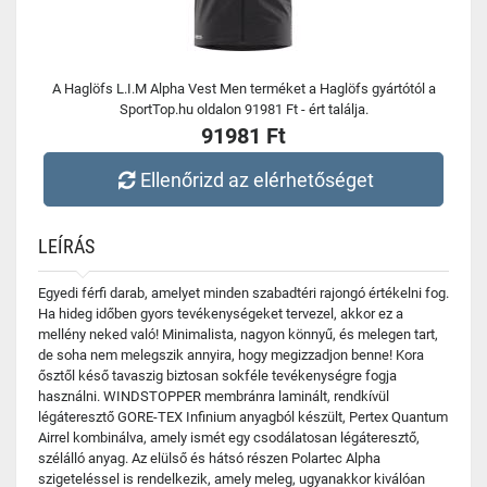
A Haglöfs L.I.M Alpha Vest Men terméket a Haglöfs gyártótól a
SportTop.hu oldalon 91981 Ft - ért találja.
91981 Ft
Ellenőrizd az elérhetőséget
LEÍRÁS
Egyedi férfi darab, amelyet minden szabadtéri rajongó értékelni fog.
Ha hideg időben gyors tevékenységeket tervezel, akkor ez a
mellény neked való! Minimalista, nagyon könnyű, és melegen tart,
de soha nem melegszik annyira, hogy megizzadjon benne! Kora
ősztől késő tavaszig biztosan sokféle tevékenységre fogja
használni. WINDSTOPPER membránra laminált, rendkívül
légáteresztő GORE-TEX Infinium anyagból készült, Pertex Quantum
Airrel kombinálva, amely ismét egy csodálatosan légáteresztő,
szélálló anyag. Az elülső és hátsó részen Polartec Alpha
szigeteléssel is rendelkezik, amely meleg, ugyanakkor kiválóan