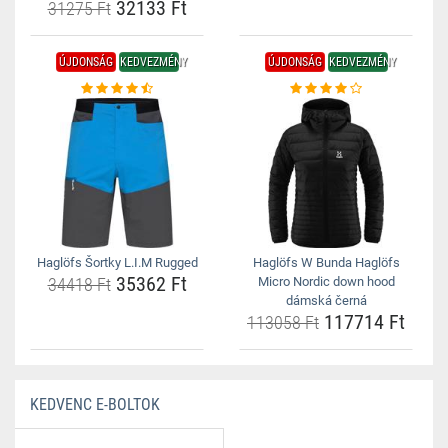
32133 Ft
31275 Ft
ÚJDONSÁG
KEDVEZMÉNY
ÚJDONSÁG
KEDVEZMÉNY
Haglöfs Šortky L.I.M Rugged
Haglöfs W Bunda Haglöfs
35362 Ft
34418 Ft
Micro Nordic down hood
dámská černá
117714 Ft
113058 Ft
KEDVENC E-BOLTOK