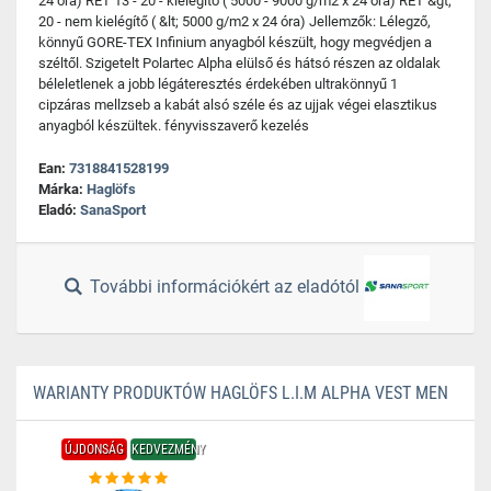
24 óra) RET 13 - 20 - kielégítő ( 5000 - 9000 g/m2 x 24 óra) RET &gt;
20 - nem kielégítő ( &lt; 5000 g/m2 x 24 óra) Jellemzők: Lélegző,
könnyű GORE-TEX Infinium anyagból készült, hogy megvédjen a
széltől. Szigetelt Polartec Alpha elülső és hátsó részen az oldalak
béleletlenek a jobb légáteresztés érdekében ultrakönnyű 1
cipzáras mellzseb a kabát alsó széle és az ujjak végei elasztikus
anyagból készültek. fényvisszaverő kezelés
Ean:
7318841528199
Márka:
Haglöfs
Eladó:
SanaSport
További információkért az eladótól
WARIANTY PRODUKTÓW HAGLÖFS L.I.M ALPHA VEST MEN
ÚJDONSÁG
KEDVEZMÉNY