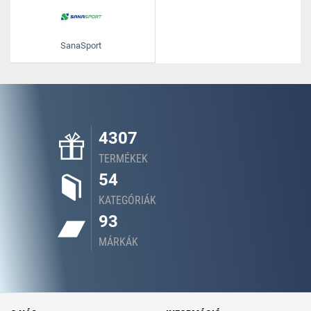
SanaSport
4307
TERMÉKEK
54
KATEGÓRIÁK
93
MÁRKÁK