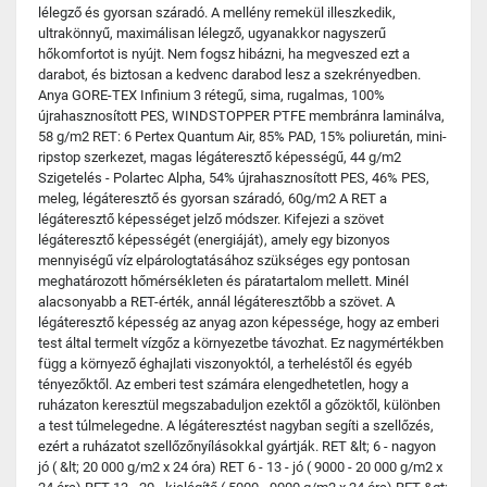
lélegző és gyorsan száradó. A mellény remekül illeszkedik,
ultrakönnyű, maximálisan lélegző, ugyanakkor nagyszerű
hőkomfortot is nyújt. Nem fogsz hibázni, ha megveszed ezt a
darabot, és biztosan a kedvenc darabod lesz a szekrényedben.
Anya GORE-TEX Infinium 3 rétegű, sima, rugalmas, 100%
újrahasznosított PES, WINDSTOPPER PTFE membránra laminálva,
58 g/m2 RET: 6 Pertex Quantum Air, 85% PAD, 15% poliuretán, mini-
ripstop szerkezet, magas légáteresztő képességű, 44 g/m2
Szigetelés - Polartec Alpha, 54% újrahasznosított PES, 46% PES,
meleg, légáteresztő és gyorsan száradó, 60g/m2 A RET a
légáteresztő képességet jelző módszer. Kifejezi a szövet
légáteresztő képességét (energiáját), amely egy bizonyos
mennyiségű víz elpárologtatásához szükséges egy pontosan
meghatározott hőmérsékleten és páratartalom mellett. Minél
alacsonyabb a RET-érték, annál légáteresztőbb a szövet. A
légáteresztő képesség az anyag azon képessége, hogy az emberi
test által termelt vízgőz a környezetbe távozhat. Ez nagymértékben
függ a környező éghajlati viszonyoktól, a terheléstől és egyéb
tényezőktől. Az emberi test számára elengedhetetlen, hogy a
ruházaton keresztül megszabaduljon ezektől a gőzöktől, különben
a test túlmelegedne. A légáteresztést nagyban segíti a szellőzés,
ezért a ruházatot szellőzőnyílásokkal gyártják. RET &lt; 6 - nagyon
jó ( &lt; 20 000 g/m2 x 24 óra) RET 6 - 13 - jó ( 9000 - 20 000 g/m2 x