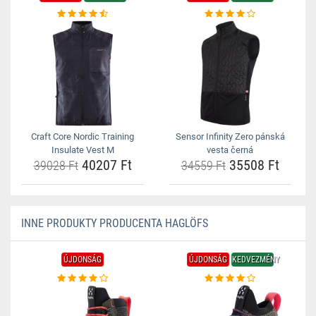
Craft Core Nordic Training
Sensor Infinity Zero pánská
Insulate Vest M
vesta černá
40207 Ft
35508 Ft
39028 Ft
34559 Ft
INNE PRODUKTY PRODUCENTA HAGLÖFS
ÚJDONSÁG
ÚJDONSÁG
KEDVEZMÉNY