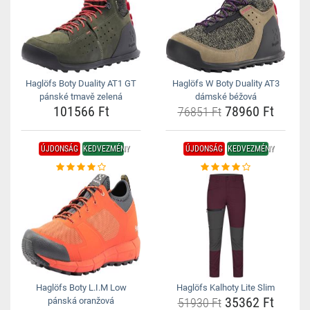
Haglöfs Boty Duality AT1 GT
Haglöfs W Boty Duality AT3
pánské tmavě zelená
dámské béžová
101566 Ft
78960 Ft
76851 Ft
ÚJDONSÁG
KEDVEZMÉNY
ÚJDONSÁG
KEDVEZMÉNY
Haglöfs Boty L.I.M Low
Haglöfs Kalhoty Lite Slim
35362 Ft
pánská oranžová
51930 Ft