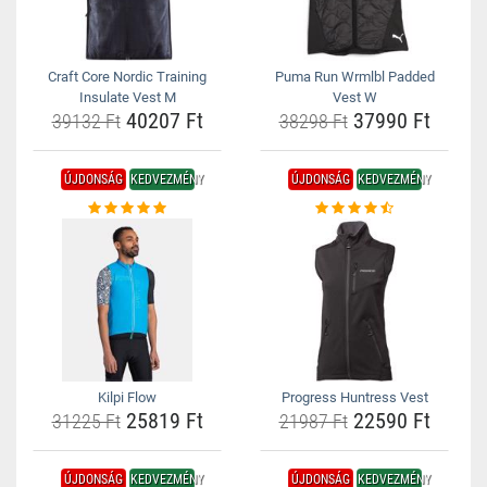
Craft Core Nordic Training
Puma Run Wrmlbl Padded
Insulate Vest M
Vest W
40207 Ft
37990 Ft
39132 Ft
38298 Ft
ÚJDONSÁG
KEDVEZMÉNY
ÚJDONSÁG
KEDVEZMÉNY
Kilpi Flow
Progress Huntress Vest
25819 Ft
22590 Ft
31225 Ft
21987 Ft
ÚJDONSÁG
KEDVEZMÉNY
ÚJDONSÁG
KEDVEZMÉNY