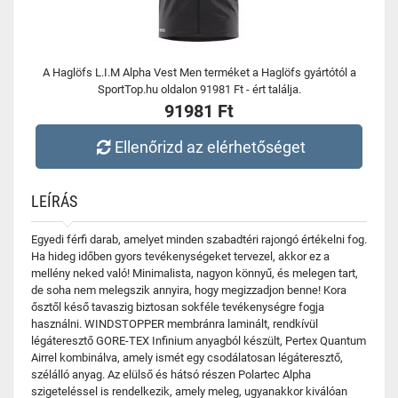
A Haglöfs L.I.M Alpha Vest Men terméket a Haglöfs gyártótól a
SportTop.hu oldalon 91981 Ft - ért találja.
91981 Ft
Ellenőrizd az elérhetőséget
LEÍRÁS
Egyedi férfi darab, amelyet minden szabadtéri rajongó értékelni fog.
Ha hideg időben gyors tevékenységeket tervezel, akkor ez a
mellény neked való! Minimalista, nagyon könnyű, és melegen tart,
de soha nem melegszik annyira, hogy megizzadjon benne! Kora
ősztől késő tavaszig biztosan sokféle tevékenységre fogja
használni. WINDSTOPPER membránra laminált, rendkívül
légáteresztő GORE-TEX Infinium anyagból készült, Pertex Quantum
Airrel kombinálva, amely ismét egy csodálatosan légáteresztő,
szélálló anyag. Az elülső és hátsó részen Polartec Alpha
szigeteléssel is rendelkezik, amely meleg, ugyanakkor kiválóan