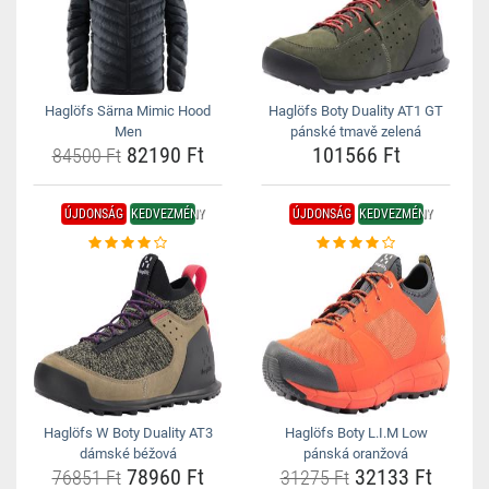
Haglöfs Särna Mimic Hood
Haglöfs Boty Duality AT1 GT
Men
pánské tmavě zelená
82190 Ft
101566 Ft
84500 Ft
ÚJDONSÁG
KEDVEZMÉNY
ÚJDONSÁG
KEDVEZMÉNY
Haglöfs W Boty Duality AT3
Haglöfs Boty L.I.M Low
dámské béžová
pánská oranžová
78960 Ft
32133 Ft
76851 Ft
31275 Ft