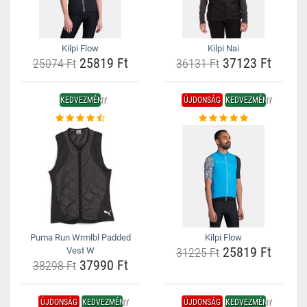
Kilpi Flow
Kilpi Nai
25819 Ft
37123 Ft
25074 Ft
36131 Ft
KEDVEZMÉNY
ÚJDONSÁG
KEDVEZMÉNY
Puma Run Wrmlbl Padded
Kilpi Flow
25819 Ft
Vest W
31225 Ft
37990 Ft
38298 Ft
ÚJDONSÁG
KEDVEZMÉNY
ÚJDONSÁG
KEDVEZMÉNY