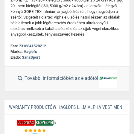
24 óra) RET 13 - 20 - kielégítő ( 5000 - 9000 g/m2 x 24 óra) RET &gt;
20 - nem kielégítő ( &lt; 5000 g/m2 x 24 óra) Jellemzők: Lélegző,
könnyű GORE-TEX Infinium anyagból készült, hogy megvédjen a
széltől. Szigetelt Polartec Alpha elülső és hátsó részen az oldalak
béleletlenek a jobb légáteresztés érdekében ultrakönnyű 1
cipzáras mellzseb a kabát alsó széle és az ujjak végei elasztikus
anyagból készültek. fényvisszaverő kezelés
Ean:
7318841528212
Márka:
Haglöfs
Eladó:
SanaSport
További információkért az eladótól
WARIANTY PRODUKTÓW HAGLÖFS L.I.M ALPHA VEST MEN
ÚJDONSÁG
KEDVEZMÉNY