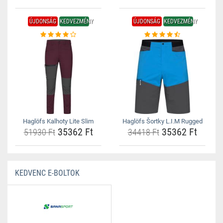
ÚJDONSÁG
KEDVEZMÉNY
ÚJDONSÁG
KEDVEZMÉNY
Haglöfs Kalhoty Lite Slim
Haglöfs Šortky L.I.M Rugged
35362 Ft
35362 Ft
51930 Ft
34418 Ft
KEDVENC E-BOLTOK