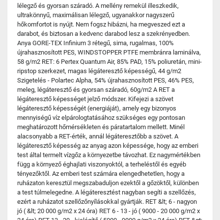
lélegző és gyorsan száradó. A mellény remekül illeszkedik,
ultrakönnyű, maximálisan lélegző, ugyanakkor nagyszerű
hőkomfortot is nyújt. Nem fogsz hibázni, ha megveszed ezt a
darabot, és biztosan a kedvenc darabod lesz a szekrényedben.
Anya GORE-TEX Infinium 3 rétegű, sima, rugalmas, 100%
újrahasznosított PES, WINDSTOPPER PTFE membránra laminálva,
58 g/m2 RET: 6 Pertex Quantum Air, 85% PAD, 15% poliuretán, mini-
ripstop szerkezet, magas légáteresztő képességű, 44 g/m2
Szigetelés - Polartec Alpha, 54% újrahasznosított PES, 46% PES,
meleg, légáteresztő és gyorsan száradó, 60g/m2 A RET a
légáteresztő képességet jelző módszer. Kifejezi a szövet
légáteresztő képességét (energiáját), amely egy bizonyos
mennyiségű víz elpárologtatásához szükséges egy pontosan
meghatározott hőmérsékleten és páratartalom mellett. Minél
alacsonyabb a RET-érték, annál légáteresztőbb a szövet. A
légáteresztő képesség az anyag azon képessége, hogy az emberi
test által termelt vízgőz a környezetbe távozhat. Ez nagymértékben
függ a környező éghajlati viszonyoktól, a terheléstől és egyéb
tényezőktől. Az emberi test számára elengedhetetlen, hogy a
ruházaton keresztül megszabaduljon ezektől a gőzöktől, különben
a test túlmelegedne. A légáteresztést nagyban segíti a szellőzés,
ezért a ruházatot szellőzőnyílásokkal gyártják. RET &lt; 6 - nagyon
jó ( &lt; 20 000 g/m2 x 24 óra) RET 6 - 13 - jó ( 9000 - 20 000 g/m2 x