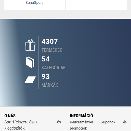
SanaSport
4307
TERMÉKEK
54
KATEGÓRIÁK
93
MÁRKÁK
O NÁS
INFORMÁCIÓ
Sportfelszerelések és
Kedvezményes kuponok és
kiegészítők
promóciók