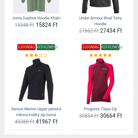
Joma Daphne Hoodie Khaki
Under Armour Rival Terry
15824 Ft
15348 Ft
Hoodie
27434 Ft
27662 Ft
ÚJDONSÁG
KEDVEZMÉNY
ÚJDONSÁG
KEDVEZMÉNY
Sensor Merino Upper pánská
Progress Tispa Zip
30664 Ft
mikina krátký zip černá
30854 Ft
41967 Ft
40388 Ft