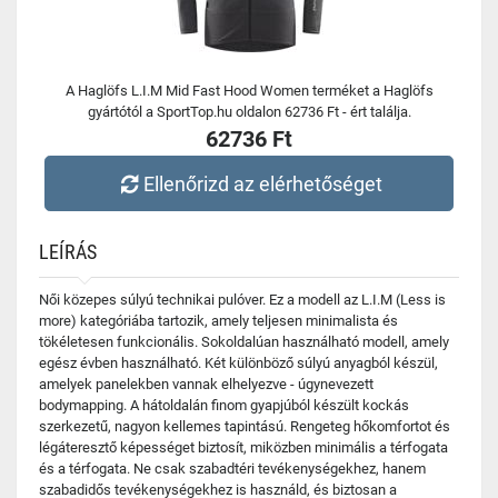
A Haglöfs L.I.M Mid Fast Hood Women terméket a Haglöfs
gyártótól a SportTop.hu oldalon 62736 Ft - ért találja.
62736 Ft
Ellenőrizd az elérhetőséget
LEÍRÁS
Női közepes súlyú technikai pulóver. Ez a modell az L.I.M (Less is
more) kategóriába tartozik, amely teljesen minimalista és
tökéletesen funkcionális. Sokoldalúan használható modell, amely
egész évben használható. Két különböző súlyú anyagból készül,
amelyek panelekben vannak elhelyezve - úgynevezett
bodymapping. A hátoldalán finom gyapjúból készült kockás
szerkezetű, nagyon kellemes tapintású. Rengeteg hőkomfortot és
légáteresztő képességet biztosít, miközben minimális a térfogata
és a térfogata. Ne csak szabadtéri tevékenységekhez, hanem
szabadidős tevékenységekhez is használd, és biztosan a