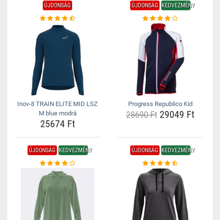
ÚJDONSÁG
ÚJDONSÁG
KEDVEZMÉNY
Inov-8 TRAIN ELITE MID LSZ
Progress Republico Kid
29049 Ft
M blue modrá
28690 Ft
25674 Ft
ÚJDONSÁG
KEDVEZMÉNY
ÚJDONSÁG
KEDVEZMÉNY