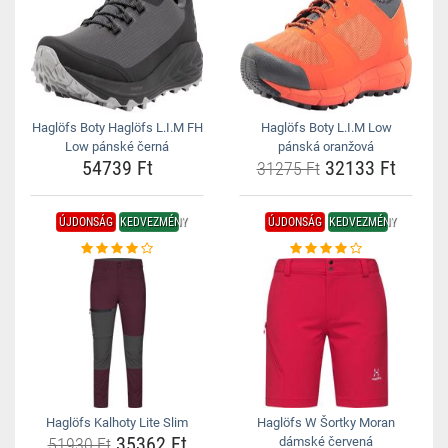
Haglöfs Boty Haglöfs L.I.M FH
Haglöfs Boty L.I.M Low
Low pánské černá
pánská oranžová
54739 Ft
32133 Ft
31275 Ft
ÚJDONSÁG
KEDVEZMÉNY
ÚJDONSÁG
KEDVEZMÉNY
Haglöfs Kalhoty Lite Slim
Haglöfs W Šortky Moran
35362 Ft
51930 Ft
dámské červená