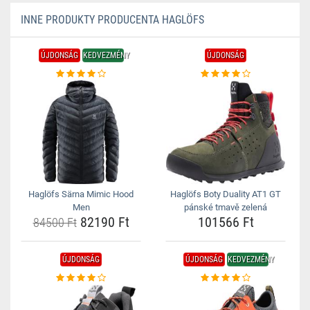
INNE PRODUKTY PRODUCENTA HAGLÖFS
ÚJDONSÁG
KEDVEZMÉNY
ÚJDONSÁG
Haglöfs Särna Mimic Hood
Haglöfs Boty Duality AT1 GT
Men
pánské tmavě zelená
82190 Ft
101566 Ft
84500 Ft
ÚJDONSÁG
ÚJDONSÁG
KEDVEZMÉNY