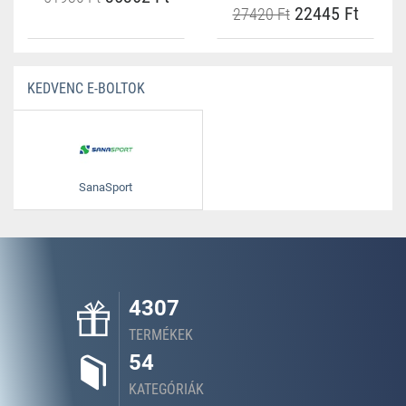
22445 Ft
27420 Ft
KEDVENC E-BOLTOK
SanaSport
4307
TERMÉKEK
54
KATEGÓRIÁK