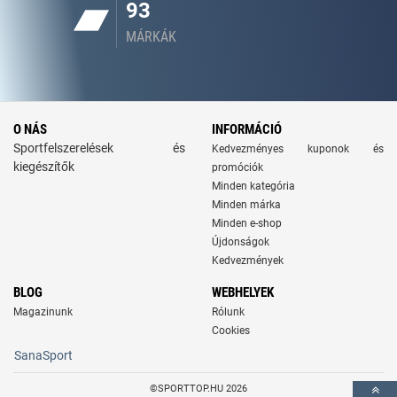
93
MÁRKÁK
O NÁS
INFORMÁCIÓ
Sportfelszerelések és
Kedvezményes kuponok és
kiegészítők
promóciók
Minden kategória
Minden márka
Minden e-shop
Újdonságok
Kedvezmények
BLOG
WEBHELYEK
Magazinunk
Rólunk
Cookies
SanaSport
©SPORTTOP.HU 2026