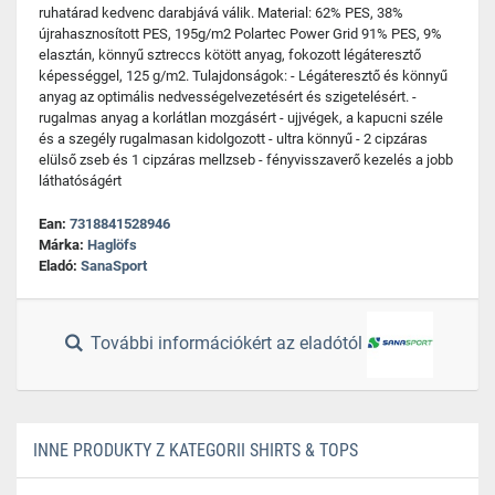
ruhatárad kedvenc darabjává válik. Material: 62% PES, 38%
újrahasznosított PES, 195g/m2 Polartec Power Grid 91% PES, 9%
elasztán, könnyű sztreccs kötött anyag, fokozott légáteresztő
képességgel, 125 g/m2. Tulajdonságok: - Légáteresztő és könnyű
anyag az optimális nedvességelvezetésért és szigetelésért. -
rugalmas anyag a korlátlan mozgásért - ujjvégek, a kapucni széle
és a szegély rugalmasan kidolgozott - ultra könnyű - 2 cipzáras
elülső zseb és 1 cipzáras mellzseb - fényvisszaverő kezelés a jobb
láthatóságért
Ean:
7318841528946
Márka:
Haglöfs
Eladó:
SanaSport
További információkért az eladótól
INNE PRODUKTY Z KATEGORII SHIRTS & TOPS