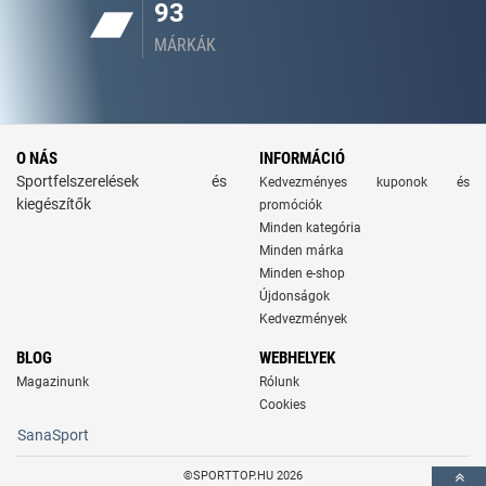
93
MÁRKÁK
O NÁS
INFORMÁCIÓ
Sportfelszerelések és
Kedvezményes kuponok és
kiegészítők
promóciók
Minden kategória
Minden márka
Minden e-shop
Újdonságok
Kedvezmények
BLOG
WEBHELYEK
Magazinunk
Rólunk
Cookies
SanaSport
©SPORTTOP.HU 2026