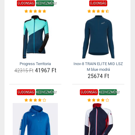
ÚJDONSÁG
KEDVEZMÉNY
ÚJDONSÁG
Progress Territoria
Inov-8 TRAIN ELITE MID LSZ
41967 Ft
42315 Ft
M blue modrá
25674 Ft
ÚJDONSÁG
KEDVEZMÉNY
ÚJDONSÁG
KEDVEZMÉNY