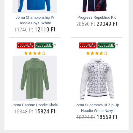
Joma Championship IV
Progress Republico Kid
29049 Ft
Hoodie Royal White
28690 Ft
12110 Ft
11746 Ft
ÚJDONSÁG
KEDVEZMÉNY
ÚJDONSÁG
KEDVEZMÉNY
Joma Daphne Hoodie Khaki
Joma Supernova III Zip-Up
15824 Ft
15348 Ft
Hoodie White Navy
18569 Ft
18724 Ft