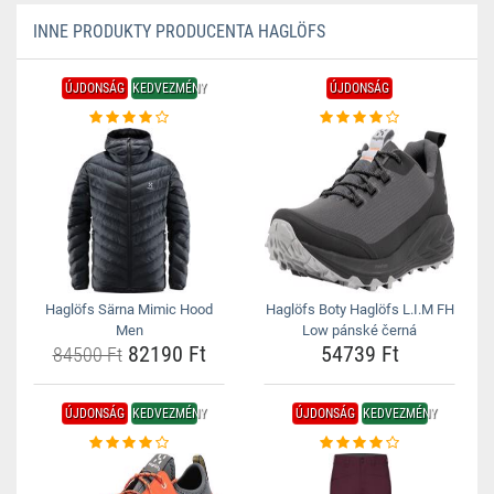
INNE PRODUKTY PRODUCENTA HAGLÖFS
ÚJDONSÁG
KEDVEZMÉNY
ÚJDONSÁG
Haglöfs Särna Mimic Hood
Haglöfs Boty Haglöfs L.I.M FH
Men
Low pánské černá
82190 Ft
54739 Ft
84500 Ft
ÚJDONSÁG
KEDVEZMÉNY
ÚJDONSÁG
KEDVEZMÉNY