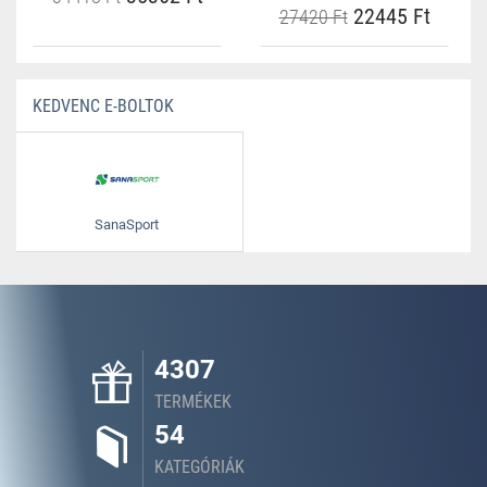
22445 Ft
27420 Ft
KEDVENC E-BOLTOK
SanaSport
4307
TERMÉKEK
54
KATEGÓRIÁK