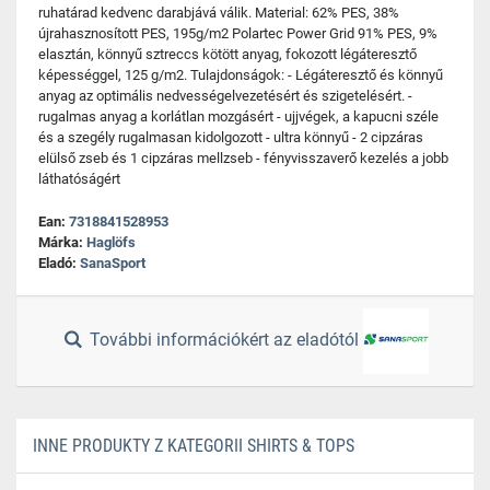
ruhatárad kedvenc darabjává válik. Material: 62% PES, 38%
újrahasznosított PES, 195g/m2 Polartec Power Grid 91% PES, 9%
elasztán, könnyű sztreccs kötött anyag, fokozott légáteresztő
képességgel, 125 g/m2. Tulajdonságok: - Légáteresztő és könnyű
anyag az optimális nedvességelvezetésért és szigetelésért. -
rugalmas anyag a korlátlan mozgásért - ujjvégek, a kapucni széle
és a szegély rugalmasan kidolgozott - ultra könnyű - 2 cipzáras
elülső zseb és 1 cipzáras mellzseb - fényvisszaverő kezelés a jobb
láthatóságért
Ean:
7318841528953
Márka:
Haglöfs
Eladó:
SanaSport
További információkért az eladótól
INNE PRODUKTY Z KATEGORII SHIRTS & TOPS