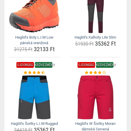
Haglöfs Boty L.I.M Low
Haglöfs Kalhoty Lite Slim
35362 Ft
pánská oranžová
51930 Ft
32133 Ft
31275 Ft
ÚJDONSÁG
KEDVEZMÉNY
ÚJDONSÁG
KEDVEZMÉNY
Haglöfs Šortky L.I.M Rugged
Haglöfs W Šortky Moran
35362 Ft
34418 Ft
dámské červená