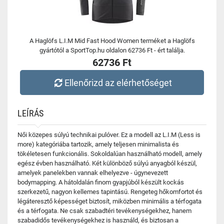
A Haglöfs L.I.M Mid Fast Hood Women terméket a Haglöfs
gyártótól a SportTop.hu oldalon 62736 Ft - ért találja.
62736 Ft
Ellenőrizd az elérhetőséget
LEÍRÁS
Női közepes súlyú technikai pulóver. Ez a modell az L.I.M (Less is
more) kategóriába tartozik, amely teljesen minimalista és
tökéletesen funkcionális. Sokoldalúan használható modell, amely
egész évben használható. Két különböző súlyú anyagból készül,
amelyek panelekben vannak elhelyezve - úgynevezett
bodymapping. A hátoldalán finom gyapjúból készült kockás
szerkezetű, nagyon kellemes tapintású. Rengeteg hőkomfortot és
légáteresztő képességet biztosít, miközben minimális a térfogata
és a térfogata. Ne csak szabadtéri tevékenységekhez, hanem
szabadidős tevékenységekhez is használd, és biztosan a