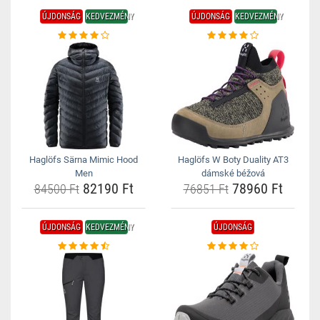
ÚJDONSÁG
KEDVEZMÉNY
ÚJDONSÁG
KEDVEZMÉNY
Haglöfs Särna Mimic Hood
Haglöfs W Boty Duality AT3
Men
dámské béžová
82190 Ft
78960 Ft
84500 Ft
76851 Ft
ÚJDONSÁG
KEDVEZMÉNY
ÚJDONSÁG