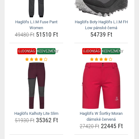
Haglöfs L.I.M Fuse Pant
Haglöfs Boty Haglöfs L.I.M FH
Women
Low pánské černá
51510 Ft
54739 Ft
49480 Ft
ÚJDONSÁG
KEDVEZMÉNY
ÚJDONSÁG
KEDVEZMÉNY
Haglöfs Kalhoty Lite Slim
Haglöfs W Šortky Moran
35362 Ft
51930 Ft
dámské červená
22445 Ft
27420 Ft