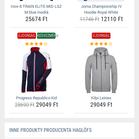
Inov-8 TRAIN ELITE MID LSZ
Joma Championship IV
M blue modrá
Hoodie Royal White
25674 Ft
12110 Ft
11746 Ft
ÚJDONSÁG
KEDVEZMÉNY
ÚJDONSÁG
Progress Republico Kid
Kilpi Leines
29049 Ft
29049 Ft
28690 Ft
INNE PRODUKTY PRODUCENTA HAGLÖFS