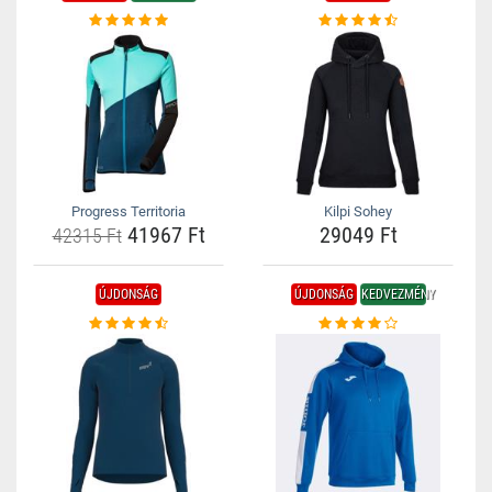
Progress Territoria
Kilpi Sohey
41967 Ft
29049 Ft
42315 Ft
ÚJDONSÁG
ÚJDONSÁG
KEDVEZMÉNY