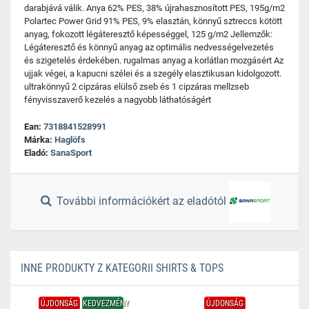
darabjává válik. Anya 62% PES, 38% újrahasznosított PES, 195g/m2
Polartec Power Grid 91% PES, 9% elasztán, könnyű sztreccs kötött
anyag, fokozott légáteresztő képességgel, 125 g/m2 Jellemzők:
Légáteresztő és könnyű anyag az optimális nedvességelvezetés
és szigetelés érdekében. rugalmas anyag a korlátlan mozgásért Az
ujjak végei, a kapucni szélei és a szegély elasztikusan kidolgozott.
ultrakönnyű 2 cipzáras elülső zseb és 1 cipzáras mellzseb
fényvisszaverő kezelés a nagyobb láthatóságért
Ean:
7318841528991
Márka:
Haglöfs
Eladó:
SanaSport
További információkért az eladótól
INNE PRODUKTY Z KATEGORII SHIRTS & TOPS
ÚJDONSÁG
KEDVEZMÉNY
ÚJDONSÁG