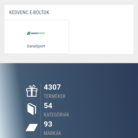
KEDVENC E-BOLTOK
SanaSport
4307
TERMÉKEK
54
KATEGÓRIÁK
93
MÁRKÁK