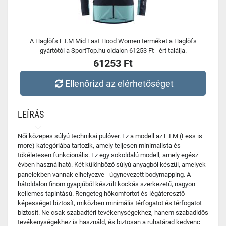
A Haglöfs L.I.M Mid Fast Hood Women terméket a Haglöfs
gyártótól a SportTop.hu oldalon 61253 Ft - ért találja.
61253 Ft
Ellenőrizd az elérhetőséget
LEÍRÁS
Női közepes súlyú technikai pulóver. Ez a modell az L.I.M (Less is
more) kategóriába tartozik, amely teljesen minimalista és
tökéletesen funkcionális. Ez egy sokoldalú modell, amely egész
évben használható. Két különböző súlyú anyagból készül, amelyek
panelekben vannak elhelyezve - úgynevezett bodymapping. A
hátoldalon finom gyapjúból készült kockás szerkezetű, nagyon
kellemes tapintású. Rengeteg hőkomfortot és légáteresztő
képességet biztosít, miközben minimális térfogatot és térfogatot
biztosít. Ne csak szabadtéri tevékenységekhez, hanem szabadidős
tevékenységekhez is használd, és biztosan a ruhatárad kedvenc