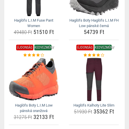
Haglöfs L.I.M Fuse Pant
Haglöfs Boty Haglöfs L.I.M FH
Women
Low pánské černá
51510 Ft
54739 Ft
49480 Ft
ÚJDONSÁG
KEDVEZMÉNY
ÚJDONSÁG
KEDVEZMÉNY
Haglöfs Boty L.I.M Low
Haglöfs Kalhoty Lite Slim
35362 Ft
pánská oranžová
51930 Ft
32133 Ft
31275 Ft