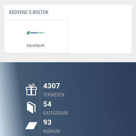
KEDVENC E-BOLTOK
SanaSport
4307
TERMÉKEK
54
KATEGÓRIÁK
93
MÁRKÁK