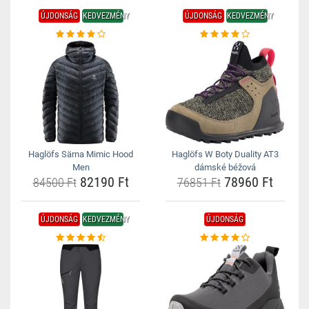
ÚJDONSÁG
KEDVEZMÉNY
ÚJDONSÁG
KEDVEZMÉNY
Haglöfs Särna Mimic Hood
Haglöfs W Boty Duality AT3
Men
dámské béžová
82190 Ft
78960 Ft
84500 Ft
76851 Ft
ÚJDONSÁG
KEDVEZMÉNY
ÚJDONSÁG