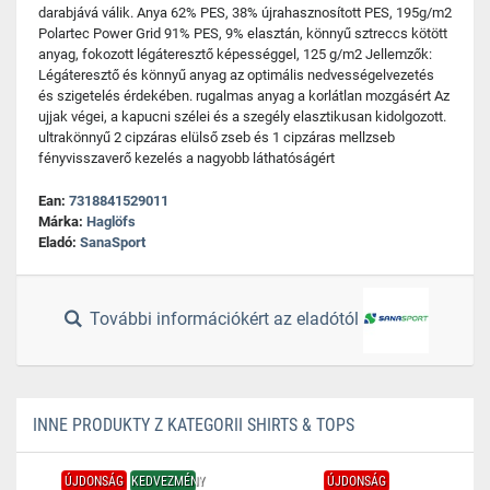
darabjává válik. Anya 62% PES, 38% újrahasznosított PES, 195g/m2
Polartec Power Grid 91% PES, 9% elasztán, könnyű sztreccs kötött
anyag, fokozott légáteresztő képességgel, 125 g/m2 Jellemzők:
Légáteresztő és könnyű anyag az optimális nedvességelvezetés
és szigetelés érdekében. rugalmas anyag a korlátlan mozgásért Az
ujjak végei, a kapucni szélei és a szegély elasztikusan kidolgozott.
ultrakönnyű 2 cipzáras elülső zseb és 1 cipzáras mellzseb
fényvisszaverő kezelés a nagyobb láthatóságért
Ean:
7318841529011
Márka:
Haglöfs
Eladó:
SanaSport
További információkért az eladótól
INNE PRODUKTY Z KATEGORII SHIRTS & TOPS
ÚJDONSÁG
KEDVEZMÉNY
ÚJDONSÁG