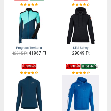
Progress Territoria
Kilpi Sohey
41967 Ft
29049 Ft
42315 Ft
ÚJDONSÁG
ÚJDONSÁG
KEDVEZMÉNY