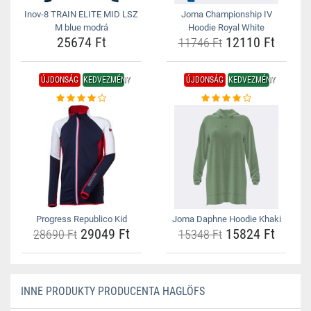
Inov-8 TRAIN ELITE MID LSZ
Joma Championship IV
M blue modrá
Hoodie Royal White
25674 Ft
12110 Ft
11746 Ft
ÚJDONSÁG
KEDVEZMÉNY
ÚJDONSÁG
KEDVEZMÉNY
Progress Republico Kid
Joma Daphne Hoodie Khaki
29049 Ft
15824 Ft
28690 Ft
15348 Ft
INNE PRODUKTY PRODUCENTA HAGLÖFS