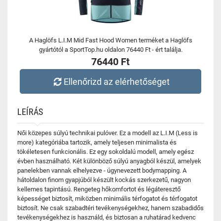
A Haglöfs L.I.M Mid Fast Hood Women terméket a Haglöfs
gyártótól a SportTop.hu oldalon 76440 Ft - ért találja.
76440 Ft
Ellenőrizd az elérhetőséget
LEÍRÁS
Női közepes súlyú technikai pulóver. Ez a modell az L.I.M (Less is
more) kategóriába tartozik, amely teljesen minimalista és
tökéletesen funkcionális. Ez egy sokoldalú modell, amely egész
évben használható. Két különböző súlyú anyagból készül, amelyek
panelekben vannak elhelyezve - úgynevezett bodymapping. A
hátoldalon finom gyapjúból készült kockás szerkezetű, nagyon
kellemes tapintású. Rengeteg hőkomfortot és légáteresztő
képességet biztosít, miközben minimális térfogatot és térfogatot
biztosít. Ne csak szabadtéri tevékenységekhez, hanem szabadidős
tevékenységekhez is használd, és biztosan a ruhatárad kedvenc