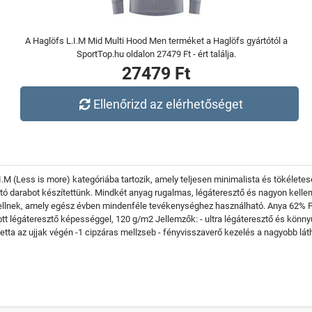
A Haglöfs L.I.M Mid Multi Hood Men terméket a Haglöfs gyártótól a
SportTop.hu oldalon 27479 Ft - ért találja.
27479 Ft
Ellenőrizd az elérhetőséget
L.I.M (Less is more) kategóriába tartozik, amely teljesen minimalista és tökélete
 darabot készítettünk. Mindkét anyag rugalmas, légáteresztő és nagyon kelleme
dellnek, amely egész évben mindenféle tevékenységhez használható. Anya 62% 
zott légáteresztő képességgel, 120 g/m2 Jellemzők: - ultra légáteresztő és kön
etta az ujjak végén -1 cipzáras mellzseb - fényvisszaverő kezelés a nagyobb lát