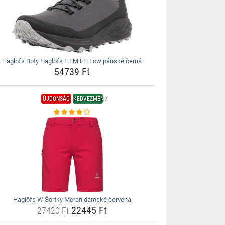
Haglöfs Boty Haglöfs L.I.M FH Low pánské černá
54739 Ft
ÚJDONSÁG
KEDVEZMÉNY
Haglöfs W Šortky Moran dámské červená
22445 Ft
27420 Ft