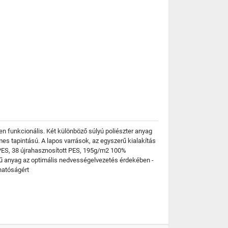
sen funkcionális. Két különböző súlyú poliészter anyag
s tapintású. A lapos varrások, az egyszerű kialakítás
PES, 38 újrahasznosított PES, 195g/m2 100%
nyű anyag az optimális nedvességelvezetés érdekében -
hatóságért