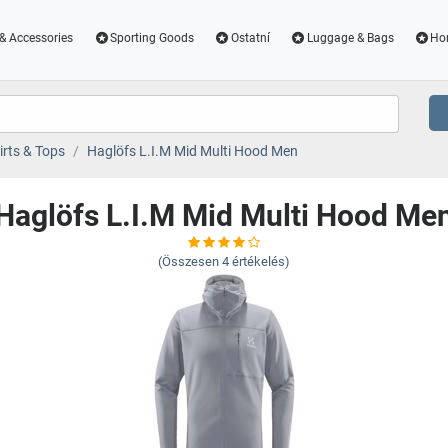
& Accessories
Sporting Goods
Ostatní
Luggage & Bags
Ho
irts & Tops
Haglöfs L.I.M Mid Multi Hood Men
Haglöfs L.I.M Mid Multi Hood Me
(Összesen
4
értékelés)