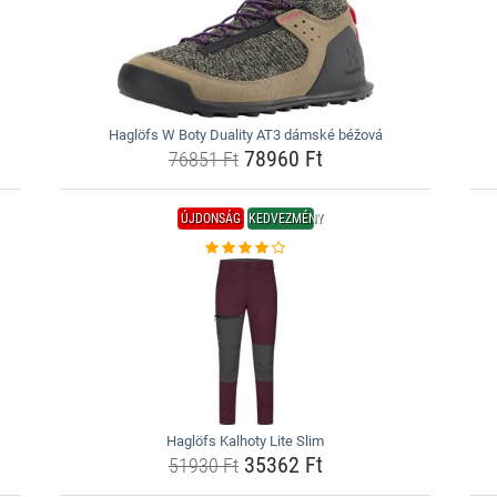
Haglöfs W Boty Duality AT3 dámské béžová
78960 Ft
76851 Ft
ÚJDONSÁG
KEDVEZMÉNY
Haglöfs Kalhoty Lite Slim
35362 Ft
51930 Ft