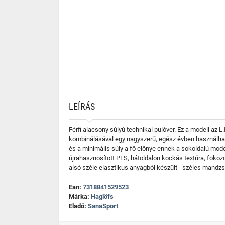
LEÍRÁS
Férfi alacsony súlyú technikai pulóver. Ez a modell az 
kombinálásával egy nagyszerű, egész évben használható
és a minimális súly a fő előnye ennek a sokoldalú mo
újrahasznosított PES, hátoldalon kockás textúra, foko
alsó széle elasztikus anyagból készült - széles mandzs
Ean:
7318841529523
Márka:
Haglöfs
Eladó:
SanaSport