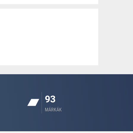
93
MÁRKÁK