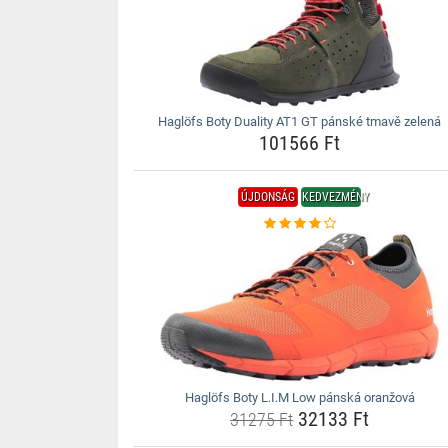
Haglöfs Boty Duality AT1 GT pánské tmavě zelená
101566 Ft
ÚJDONSÁG
KEDVEZMÉNY
Haglöfs Boty L.I.M Low pánská oranžová
32133 Ft
31275 Ft