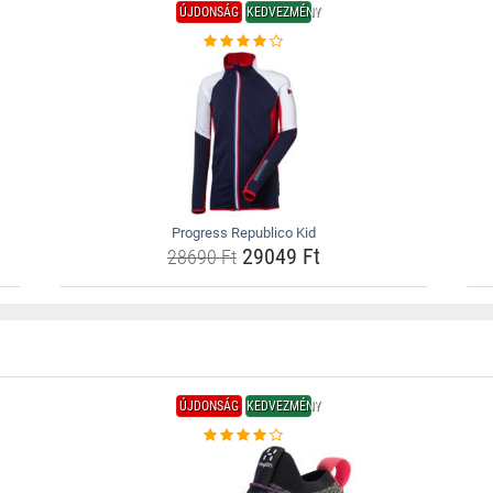
ÚJDONSÁG
KEDVEZMÉNY
Progress Republico Kid
29049 Ft
28690 Ft
ÚJDONSÁG
KEDVEZMÉNY