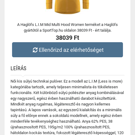
A Haglöfs L.I.M Mid Multi Hood Women terméket a Haglöfs
gyártótól a SportTop.hu oldalon 38039 Ft - ért találja.
38039 Ft
Ellenőrizd az elérhetőséget
LEÍRÁS
Női kis súlyú technikai pulóver. Ez a modell az L.I.M (Less is more)
kategóriába tartozik, amely teljesen minimalista és tökéletesen
funkcionális. Két különböző súlyú poliészter anyag kombinálásával
egy nagyszerű, egész évben használható darabot készítettünk.
Mindkét anyag rugalmas, légáteresztő és nagyon kellemes
tapintású. A lapos varrások, az egyszerű kialakítás és a minimális
súly a fő előnye ennek a sokoldalú modellnek, amely egész évben
mindenféle tevékenységhez használható. Anya 62% PES, 38
újrahasznosított PES, 195g/m2 100% újrahasznosított PES,
hátoldalon kockás textúra, fokozott légáteresztő képességgel, 120