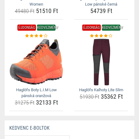
Women
Low pánské černá
51510 Ft
54739 Ft
49480 Ft
ÚJDONSÁG
KEDVEZMÉNY
ÚJDONSÁG
KEDVEZMÉNY
Haglöfs Boty L.I.M Low
Haglöfs Kalhoty Lite Slim
35362 Ft
pánská oranžová
51930 Ft
32133 Ft
31275 Ft
KEDVENC E-BOLTOK