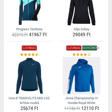
Progress Territoria
Kilpi Sohey
41967 Ft
29049 Ft
42315 Ft
ÚJDONSÁG
ÚJDONSÁG
KEDVEZMÉNY
Inov-8 TRAIN ELITE MID LSZ
Joma Championship IV
M blue modrá
Hoodie Royal White
25674 Ft
12110 Ft
11746 Ft