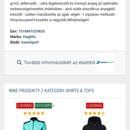
g/m2 Jellemzők: - ultra légáteresztő és könnyű anyag az optimális
nedvességelvezetés érdekében - alsó széle elasztikus anyagból
készült - széles mandzsetta az ujjak végén -1 cipzáras mellzseb -
fényvisszaverő kezelés a nagyobb láthatóságért
Ean:
7318841529820
Márka:
Haglöfs
Eladó:
SanaSport
További információkért az eladótól
INNE PRODUKTY Z KATEGORII SHIRTS & TOPS
ÚJDONSÁG
KEDVEZMÉNY
ÚJDONSÁG