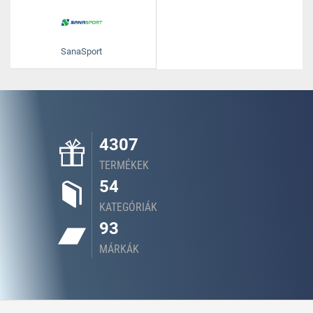
SanaSport
4307
TERMÉKEK
54
KATEGÓRIÁK
93
MÁRKÁK