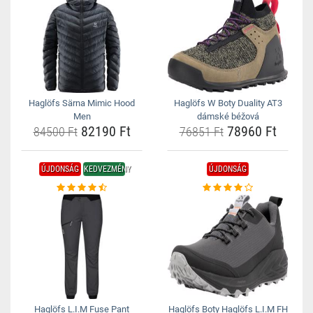
Haglöfs Särna Mimic Hood
Haglöfs W Boty Duality AT3
Men
dámské béžová
82190 Ft
78960 Ft
84500 Ft
76851 Ft
ÚJDONSÁG
KEDVEZMÉNY
ÚJDONSÁG
Haglöfs L.I.M Fuse Pant
Haglöfs Boty Haglöfs L.I.M FH