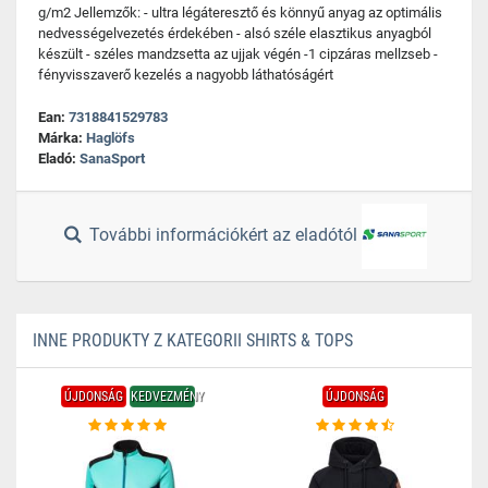
g/m2 Jellemzők: - ultra légáteresztő és könnyű anyag az optimális
nedvességelvezetés érdekében - alsó széle elasztikus anyagból
készült - széles mandzsetta az ujjak végén -1 cipzáras mellzseb -
fényvisszaverő kezelés a nagyobb láthatóságért
Ean:
7318841529783
Márka:
Haglöfs
Eladó:
SanaSport
További információkért az eladótól
INNE PRODUKTY Z KATEGORII SHIRTS & TOPS
ÚJDONSÁG
KEDVEZMÉNY
ÚJDONSÁG