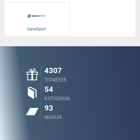
SanaSport
4307
TERMÉKEK
54
KATEGÓRIÁK
93
MÁRKÁK