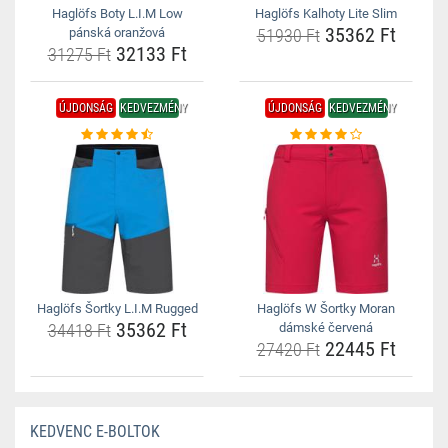
Haglöfs Boty L.I.M Low
Haglöfs Kalhoty Lite Slim
35362 Ft
pánská oranžová
51930 Ft
32133 Ft
31275 Ft
ÚJDONSÁG
KEDVEZMÉNY
ÚJDONSÁG
KEDVEZMÉNY
Haglöfs Šortky L.I.M Rugged
Haglöfs W Šortky Moran
35362 Ft
34418 Ft
dámské červená
22445 Ft
27420 Ft
KEDVENC E-BOLTOK