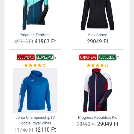
Progress Territoria
Kilpi Sohey
41967 Ft
29049 Ft
42315 Ft
ÚJDONSÁG
KEDVEZMÉNY
ÚJDONSÁG
KEDVEZMÉNY
Joma Championship IV
Progress Republico Kid
29049 Ft
Hoodie Royal White
28690 Ft
12110 Ft
11746 Ft