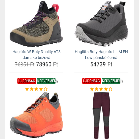
Haglöfs W Boty Duality AT3
Haglöfs Boty Haglöfs L.I.M FH
dámské béžová
Low pánské černá
78960 Ft
54739 Ft
76851 Ft
ÚJDONSÁG
KEDVEZMÉNY
ÚJDONSÁG
KEDVEZMÉNY