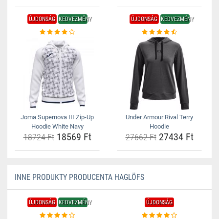
ÚJDONSÁG
KEDVEZMÉNY
ÚJDONSÁG
KEDVEZMÉNY
Joma Supernova III Zip-Up
Under Armour Rival Terry
Hoodie White Navy
Hoodie
18569 Ft
27434 Ft
18724 Ft
27662 Ft
INNE PRODUKTY PRODUCENTA HAGLÖFS
ÚJDONSÁG
KEDVEZMÉNY
ÚJDONSÁG