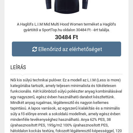
A Haglöfs L.I.M Mid Multi Hood Women terméket a Haglöfs
gyártótól a SportTop.hu oldalon 30484 Ft - ért találja.
30484 Ft
Ellenőrizd az elérhetőséget
LEÍRÁS
Női kis súlyú technikai pulóver. Ez a modell az L.I.M (Less is more)
kategóriába tartozik, amely teljesen minimalista és tökéletesen
funkcionális. Két különböző súlyú poliészter anyag kombinálásával
egy nagyszerű, egész évben használható darabot készítettünk.
Mindkét anyag rugalmas, légáteresztő és nagyon kellemes
tapintású. A lapos varrások, az egyszerű kialakítás és a minimális
súly a fő előnye ennek a sokoldalú modellnek, amely egész évben
mindenféle tevékenységhez használható. Anya 62% PES, 38
újrahasznosított PES, 195g/m2 100% újrahasznosított PES,
hátoldalon kockás textúra, fokozott légáteresztő képességgel, 120