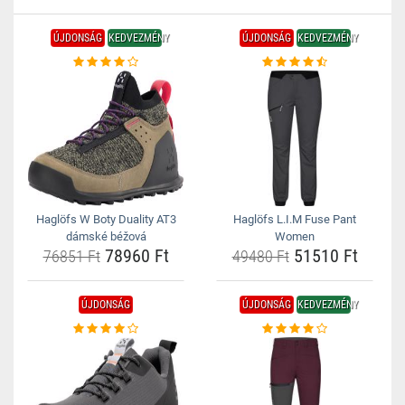
ÚJDONSÁG
KEDVEZMÉNY
ÚJDONSÁG
KEDVEZMÉNY
Haglöfs W Boty Duality AT3
Haglöfs L.I.M Fuse Pant
dámské béžová
Women
78960 Ft
51510 Ft
76851 Ft
49480 Ft
ÚJDONSÁG
ÚJDONSÁG
KEDVEZMÉNY