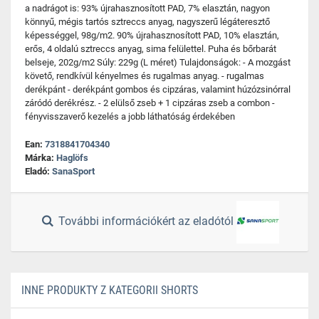
a nadrágot is: 93% újrahasznosított PAD, 7% elasztán, nagyon
könnyű, mégis tartós sztreccs anyag, nagyszerű légáteresztő
képességgel, 98g/m2. 90% újrahasznosított PAD, 10% elasztán,
erős, 4 oldalú sztreccs anyag, sima felülettel. Puha és bőrbarát
belseje, 202g/m2 Súly: 229g (L méret) Tulajdonságok: - A mozgást
követő, rendkívül kényelmes és rugalmas anyag. - rugalmas
derékpánt - derékpánt gombos és cipzáras, valamint húzózsinórral
záródó derékrész. - 2 elülső zseb + 1 cipzáras zseb a combon -
fényvisszaverő kezelés a jobb láthatóság érdekében
Ean:
7318841704340
Márka:
Haglöfs
Eladó:
SanaSport
További információkért az eladótól
INNE PRODUKTY Z KATEGORII SHORTS