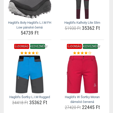
Haglöfs Boty Haglöfs L.I.M FH
Haglöfs Kalhoty Lite Slim
35362 Ft
Low pánské černá
51930 Ft
54739 Ft
ÚJDONSÁG
KEDVEZMÉNY
ÚJDONSÁG
KEDVEZMÉNY
Haglöfs Šortky L.I.M Rugged
Haglöfs W Šortky Moran
35362 Ft
34418 Ft
dámské červená
22445 Ft
27420 Ft