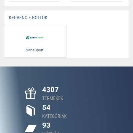
KEDVENC E-BOLTOK
SanaSport
4307
TERMÉKEK
54
KATEGÓRIÁK
93