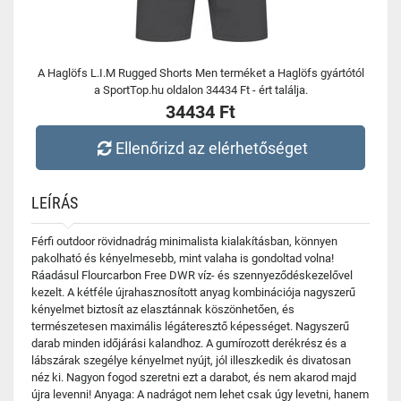
A Haglöfs L.I.M Rugged Shorts Men terméket a Haglöfs gyártótól
a SportTop.hu oldalon 34434 Ft - ért találja.
34434 Ft
Ellenőrizd az elérhetőséget
LEÍRÁS
Férfi outdoor rövidnadrág minimalista kialakításban, könnyen
pakolható és kényelmesebb, mint valaha is gondoltad volna!
Ráadásul Flourcarbon Free DWR víz- és szennyeződéskezelővel
kezelt. A kétféle újrahasznosított anyag kombinációja nagyszerű
kényelmet biztosít az elasztánnak köszönhetően, és
természetesen maximális légáteresztő képességet. Nagyszerű
darab minden időjárási kalandhoz. A gumírozott derékrész és a
lábszárak szegélye kényelmet nyújt, jól illeszkedik és divatosan
néz ki. Nagyon fogod szeretni ezt a darabot, és nem akarod majd
újra levenni! Anyaga: A nadrágot nem lehet csak úgy levetni, hanem