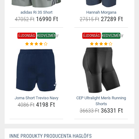
adidas Ri 3S Short
Hannah Morgana
16990 Ft
27289 Ft
47052 Ft
27515 Ft
ÚJDONSÁG
KEDVEZMÉNY
ÚJDONSÁG
KEDVEZMÉNY
Joma Short Treviso Navy
CEP Ultralight Men's Running
4198 Ft
4086 Ft
Shorts
36331 Ft
36633 Ft
INNE PRODUKTY PRODUCENTA HAGLÖFS